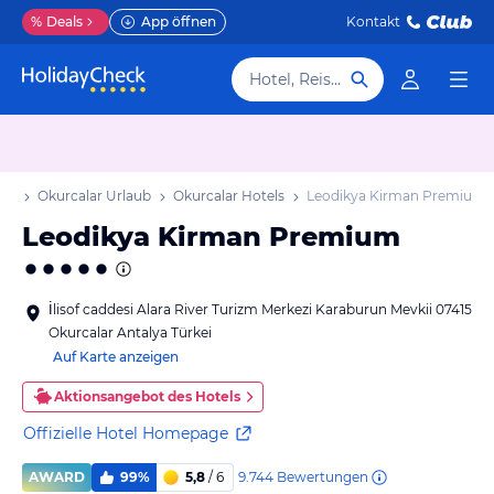
%
Deals
App öffnen
Kontakt
Hotel, Reiseziel
aub
Okurcalar Urlaub
Okurcalar Hotels
Leodikya Kirman Premium
Leodikya Kirman Premium
İlisof caddesi Alara River Turizm Merkezi Karaburun Mevkii 07415
Okurcalar Antalya Türkei
Auf Karte anzeigen
Aktionsangebot des Hotels
Offizielle Hotel Homepage
9.744
Bewertungen
AWARD
99%
5,8
/ 6