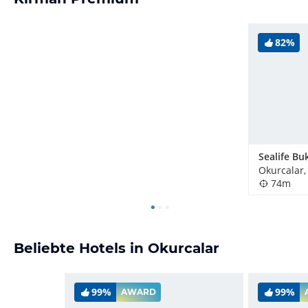
82%
Okurcalar,
74m
Beliebte Hotels in Okurcalar
99%
99%
AWARD