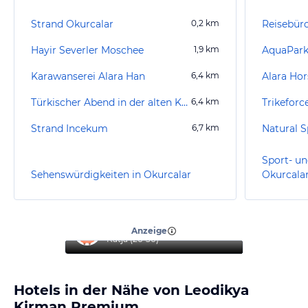
Strand Okurcalar
0,2
km
Reisebüro
Hayir Severler Moschee
1,9
km
AquaPark
Karawanserei Alara Han
6,4
km
Alara Hor
Türkischer Abend in der alten Karwanserei
6,4
km
Strand Incekum
6,7
km
Natural S
Sport- un
Sehenswürdigkeiten in Okurcalar
Okurcala
“
Super Hotel, toller Service
”
Anzeige
Katja
(
26-30
)
Hotels in der Nähe von Leodikya
Kirman Premium