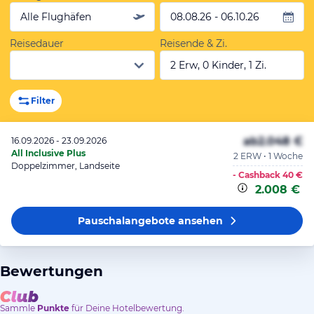
Alle Flughäfen
08.08.26 - 06.10.26
Reisedauer
Reisende & Zi.
2 Erw, 0 Kinder, 1 Zi.
Filter
ab
2.048 €
16.09.2026 - 23.09.2026
All Inclusive Plus
2 ERW • 1 Woche
Doppelzimmer, Landseite
- Cashback
40 €
2.008 €
Pauschalangebote
ansehen
Bewertungen
Sammle
Punkte
für Deine Hotelbewertung.