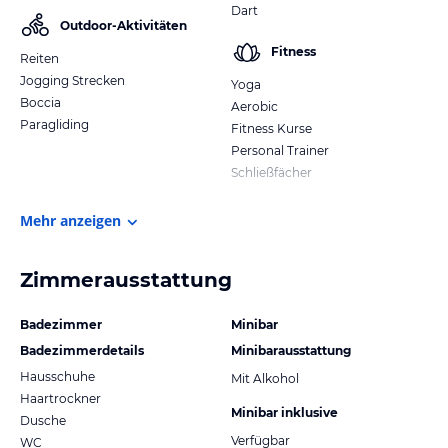
Dart
Outdoor-Aktivitäten
Fitness
Reiten
Jogging Strecken
Yoga
Boccia
Aerobic
Paragliding
Fitness Kurse
Personal Trainer
Schließfächer
Mehr anzeigen
Zimmerausstattung
Badezimmer
Minibar
Badezimmerdetails
Minibarausstattung
Hausschuhe
Mit Alkohol
Haartrockner
Minibar inklusive
Dusche
Verfügbar
WC