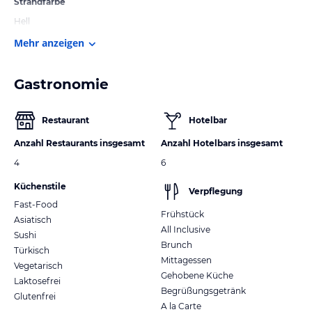
Strandfarbe
Hell
Mehr anzeigen
Gastronomie
Restaurant
Hotelbar
Anzahl Restaurants insgesamt
Anzahl Hotelbars insgesamt
4
6
Küchenstile
Verpflegung
Fast-Food
Frühstück
Asiatisch
All Inclusive
Sushi
Brunch
Türkisch
Mittagessen
Vegetarisch
Gehobene Küche
Laktosefrei
Begrüßungsgetränk
Glutenfrei
A la Carte