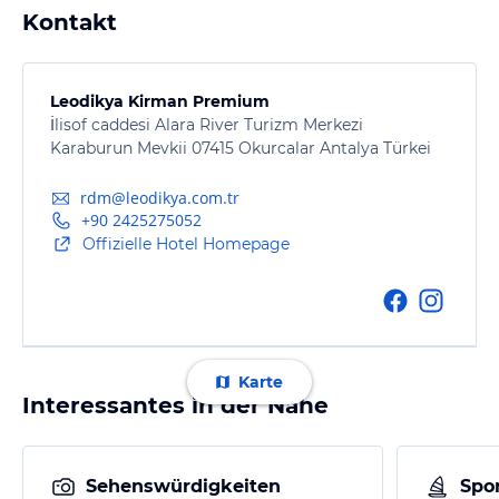
Kontakt
Leodikya Kirman Premium
İlisof caddesi Alara River Turizm Merkezi
Karaburun Mevkii 07415 Okurcalar Antalya Türkei
rdm@leodikya.com.tr
+90 2425275052
Offizielle Hotel Homepage
Karte
Interessantes in der Nähe
Sehenswürdigkeiten
Spor