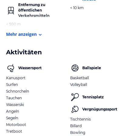
Entfernung zu
< 10 km
öffentlichen
Verkehrsmitteln
< 500 m
Mehr anzeigen
Aktivitäten
Wassersport
Ballspiele
Kanusport
Basketball
Surfen
Volleyball
Schnorcheln
Tennisplatz
Tauchen
Wasserski
Vergnügungssport
Angeln
Segeln
Tischtennis
Motorboot
Billard
Tretboot
Bowling