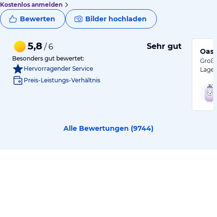
Kostenlos anmelden
Bewerten
Bilder hochladen
5,8
Sehr gut
/ 6
Oase
Besonders gut bewertet:
Große
Hervorragender Service
Lage 
Preis-Leistungs-Verhältnis
Alle Bewertungen (
9744
)