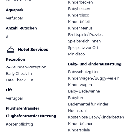
Kinderbecken
Babybecken
Aquapark
Kinderdisco
Verfügbar
Kinderbüfett
Anzahl Rutschen
Kinder Menüs
Brettspiele/ Puzzles
3
Spielbereich Innen
Spielplatz vor Ort
Hotel Services
Minidisco
Rezeption
Baby- und Kinderausstattung
24-Stunden-Rezeption
Babyschutzgitter
Early Check-In
Kinderwagen-/Buggy-Verleih
Late Check Out
Kinderwagen
Lift
Baby-Badewanne
Babyfon
Verfügbar
Bademäntel für Kinder
Flughafentransfer
Hochstuhl
Flughafentransfer Nutzung
Kostenlose Baby-/Kinderbetten
Kinderbücher
Kostenpflichtig
Kinderspiele