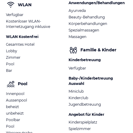
Anwendungen/Behandlungen
WLAN
Ayurveda
Verfügbar
Beauty-Behandlung
Kostenloser WLAN-
Körperbehandlungen
Internetzugang inklusive
Spezialmassagen
WLAN Kostenfrei
Massagen
Gesamtes Hotel
Familie & Kinder
Lobby
Zimmer
Kinderbetreuung
Pool
Verfügbar
Bar
Baby-/Kinderbetreuung
Pool
Auswahl
Miniclub
Innenpool
Kinderclub
Aussenpool
Jugendbetreuung
beheizt
unbeheizt
Angebot für Kinder
Poolbar
Kinderspielplatz
Pool
Spielzimmer
Wasserrutsche