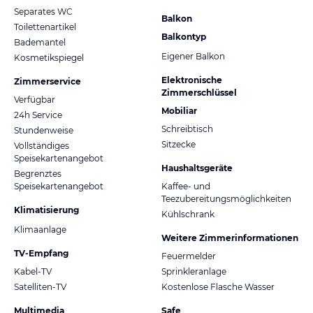
Separates WC
Balkon
Toilettenartikel
Balkontyp
Bademantel
Eigener Balkon
Kosmetikspiegel
Elektronische
Zimmerservice
Zimmerschlüssel
Verfügbar
Mobiliar
24h Service
Schreibtisch
Stundenweise
Sitzecke
Vollständiges
Speisekartenangebot
Haushaltsgeräte
Begrenztes
Speisekartenangebot
Kaffee- und
Teezubereitungsmöglichkeiten
Klimatisierung
Kühlschrank
Klimaanlage
Weitere Zimmerinformationen
TV-Empfang
Feuermelder
Kabel-TV
Sprinkleranlage
Satelliten-TV
Kostenlose Flasche Wasser
Multimedia
Safe