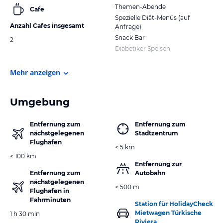
Themen-Abende
Cafe
Spezielle Diät-Menüs (auf
Anzahl Cafes insgesamt
Anfrage)
Snack Bar
2
Diabetiker Speisen
Mehr anzeigen
Umgebung
Entfernung zum
Entfernung zum
nächstgelegenen
Stadtzentrum
Flughafen
< 5 km
< 100 km
Entfernung zur
Entfernung zum
Autobahn
nächstgelegenen
< 500 m
Flughafen in
Fahrminuten
Station für HolidayCheck
Mietwagen Türkische
1 h 30 min
Riviera