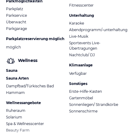
Parkmöglichkeiten
Fitnesscenter
Parkplatz
Parkservice
Unterhaltung
Überwacht
Karaoke
Parkgarage
Abendprogramm/-unterhaltung
Live-Musik
Parkplatzreservierung möglich
Sportevents Live-
möglich
Übertragungen
Nachtclub/ DJ
Wellness
Klimaanlage
Sauna
Verfügbar
Sauna Arten
Sonstiges
Dampfbad/Türkisches Bad
Erste-Hilfe-Kasten
Hammam
Gartenmöbel
Wellnessangebote
Sonnenliegen/ Strandkörbe
Ruheraum
Sonnenschirme
Solarium
Spa & Wellnesscenter
Beauty Farm