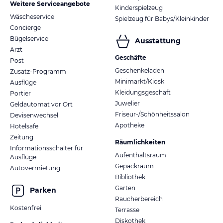
Weitere Serviceangebote
Kinderspielzeug
Wäscheservice
Spielzeug für Babys/Kleinkinder
Concierge
Bügelservice
Ausstattung
Arzt
Geschäfte
Post
Geschenkeladen
Zusatz-Programm
Minimarkt/Kiosk
Ausflüge
Kleidungsgeschäft
Portier
Juwelier
Geldautomat vor Ort
Friseur-/Schönheitssalon
Devisenwechsel
Apotheke
Hotelsafe
Zeitung
Räumlichkeiten
Informationsschalter für
Aufenthaltsraum
Ausflüge
Gepäckraum
Autovermietung
Bibliothek
Garten
Parken
Raucherbereich
Kostenfrei
Terrasse
Diskothek