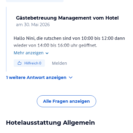
wurde. Sie können unsere Konzerte auf unserer Website verfolgen.
Hinweis:
Allgemeine und unverbindliche
Gästebetreuung Management
vom Hotel
Hoteliers-/Veranstalter-/Kataloginformationen. Alle Angaben
am
30. Mai 2026
ohne Gewähr und ohne Prüfung durch HolidayCheck. Bitte
lies vor der Buchung die verbindlichen
Angebotsdetails
des
Hallo Nini, die rutschen sind von 10:00 bis 12:00 dann
jeweiligen Veranstalters.
wieder von 14:00 bis 16:00 uhr geöffnet.
Mehr anzeigen
Melden
Hilfreich
0
1 weitere Antwort anzeigen
Alle Fragen anzeigen
Hotelausstattung Allgemein