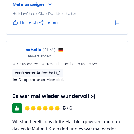
Mehr anzeigen
eingerichtet – für unseren Aufenthalt völlig
Behindertengerechtes Zimmer: Die Türrahmen und Bäder dieser
ausreichend. Insgesamt ein schöner Urlaub, wir
HolidayCheck Club-Punkte erhalten
Zimmer wurden unseren Gästen mit Rollstuhl entsprechend
würden für die tolle Lage wiederkommen!
Hilfreich
Teilen
konzipiert.
Isabella
(
31-35
)
Haben Sie noch Fragen oder möchten weitere Informationen?
1
Bewertungen
Bitte schreiben an
Vor 3 Monaten • Verreist als Familie im Mai 2026
rdm@leodikya.com.tr
Verifizierter Aufenthalt
Doppelzimmer Meerblick
Gastronomie im Hotel
Getränke: Alkoholfreies und Alkoholisches im Lobby Bar Getränk
von 10.00 bis 00.00 Inklusive. frische gepresste Orangensaft sind
Es war mal wieder wundervoll :-)
nicht inklusive 07.00 / 10.00. Themenabend: Türkischer-Abend,
6
/ 6
Osmanische-Abend, Asian-Abend,İtalienische-Abend, Texas-
Mexikaner-Abend , Weiß-Abend, International-Abend, Gala-Abend.
Wir sind bereits das dritte Mal hier gewesen und nun
A’la Carte Restaurant:15 Mai–15 Oktober.1X Wöchentlich in einem
das erste Mal mit Kleinkind und es war mal wieder
Restaurant mit Vorreservierung, Kostenfrei