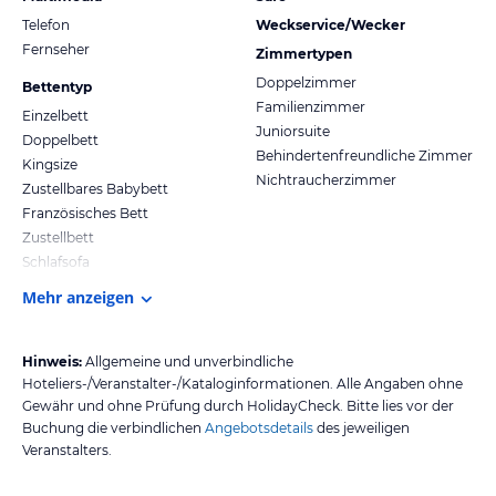
Telefon
Weckservice/Wecker
Fernseher
Zimmertypen
Doppelzimmer
Bettentyp
Familienzimmer
Einzelbett
Juniorsuite
Doppelbett
Behindertenfreundliche Zimmer
Kingsize
Nichtraucherzimmer
Zustellbares Babybett
Französisches Bett
Zustellbett
Schlafsofa
Mehr anzeigen
Hinweis:
Allgemeine und unverbindliche
Hoteliers-/Veranstalter-/Kataloginformationen. Alle Angaben ohne
Gewähr und ohne Prüfung durch HolidayCheck. Bitte lies vor der
Buchung die verbindlichen
Angebotsdetails
des jeweiligen
Veranstalters.