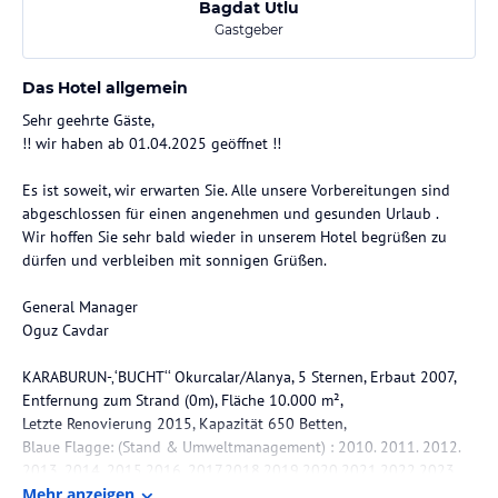
Bagdat Utlu
Gastgeber
Das Hotel allgemein
Sehr geehrte Gäste,
!! wir haben ab 01.04.2025 geöffnet !!
Es ist soweit, wir erwarten Sie. Alle unsere Vorbereitungen sind
abgeschlossen für einen angenehmen und gesunden Urlaub .
Wir hoffen Sie sehr bald wieder in unserem Hotel begrüßen zu
dürfen und verbleiben mit sonnigen Grüßen.
General Manager
Oguz Cavdar
KARABURUN-‚‘BUCHT‘‘ Okurcalar/Alanya, 5 Sternen, Erbaut 2007,
Entfernung zum Strand (0m), Fläche 10.000 m²,
Letzte Renovierung 2015, Kapazität 650 Betten,
Blaue Flagge: (Stand & Umweltmanagement) : 2010. 2011. 2012.
2013. 2014. 2015.2016, 2017,2018,2019,2020,2021,2022,2023
HCCP: (Gefahrenanalyse kritischer Kontrollpunkte) : 2010. 2011.
Mehr anzeigen