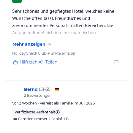
Mittagessen im KinderClub 12.00 / 13.00 in KinderClub
Gözleme 12.00 / 16.00 Garten
Sehr schönes und gepflegtes Hotel, welches keine
Café und Kuchen 10.00 / 18.00 in Lobby
Wünsche offen lässt. Freundliches und
Kinder Buffet und Baby Ecke 18.30 / 20.00 in Hauptrestorant
zuvorkommendes Personal in allen Bereichen. Die
Abendessen 18.30 / 21.00 in Hauptrestorant
Anlage befindet sich in einer malerischen
Mitternacht essen 21.30 / 02.00 in Hauptrestorant
Landschschaft mit Weitblick aufs Meer 😎
Baby Ecke 24 Stunde in Hauptrestorant
Mehr anzeigen
HolidayCheck Club-Punkte erhalten
Die Öffnungszeiten und – Tage Restorant -Bars und Einrichtungen,
Hilfreich
Teilen
Aktivitäten können sich während der Saison andern.,
Sport und Unterhaltung
AKTIVITÄTEN
Bernd
(
51-55
)
Jeden Tag werden verschiedene Tagesaktivitän, Pool und
2
Bewertungen
Gartenpartys, Obstfeste,Frühstücksfeste,Kinderfeste,spezielle
Vor 2 Wochen • Verreist als Familie im Juli 2026
Galashows, Live-Musik, Tanzabende und Abendshows im
Amphitheater angeboten.
Verifizierter Aufenthalt
Familienzimmer 2 Schlaf. LB
KINDERCLUB UND AKTIVITÄTEN
Der Kinderclub wird von Arycanda & Leodikya gemeinsam genutzr.