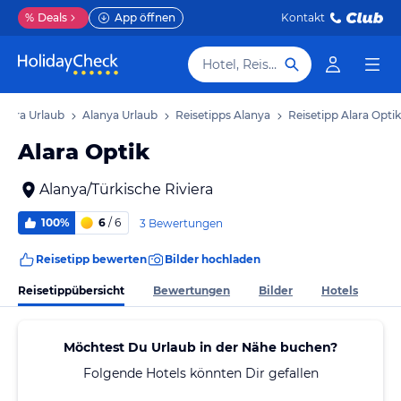
%
Deals
App öffnen
Kontakt
Hotel, Reiseziel
viera Urlaub
Alanya Urlaub
Reisetipps Alanya
Reisetipp Alara Optik
Alara Optik
Alanya/Türkische Riviera
100%
6
/ 6
3 Bewertungen
Reisetipp bewerten
Bilder hochladen
Reisetippübersicht
Bewertungen
Bilder
Hotels
Möchtest Du Urlaub in der Nähe buchen?
Folgende Hotels könnten Dir gefallen