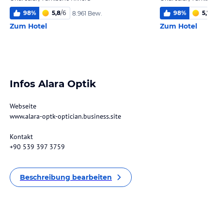
98
%
5,8
/
6
98
%
5,7
/
6
8.961 Bew.
Zum Hotel
Zum Hotel
Infos Alara Optik
Webseite
www.alara-optk-optician.business.site
Kontakt
+90 539 397 3759
Beschreibung bearbeiten