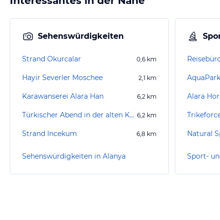
Interessantes in der Nähe
Sehenswürdigkeiten
Spor
Strand Okurcalar
Reisebüro
0,6
km
Hayir Severler Moschee
AquaPark
2,1
km
Karawanserei Alara Han
Alara Hor
6,2
km
Türkischer Abend in der alten Karwanserei
6,2
km
Strand Incekum
Natural S
6,8
km
Sehenswürdigkeiten in Alanya
Sport- un