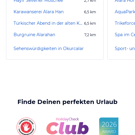
Hayir Severler Moschee
Alara Hor
2,7
km
Karawanserei Alara Han
AquaPark
6,5
km
Türkischer Abend in der alten Karwanserei
6,5
km
Burgruine Alarahan
7,2
km
Sehenswürdigkeiten in Okurcalar
Finde Deinen perfekten Urlaub