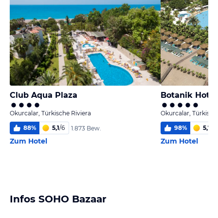
Club Aqua Plaza
Botanik Hotel
Okurcalar, Türkische Riviera
Okurcalar, Türkisch
88
%
5,1
/
6
98
%
5,7
/
6
1.873 Bew.
Zum Hotel
Zum Hotel
Infos SOHO Bazaar