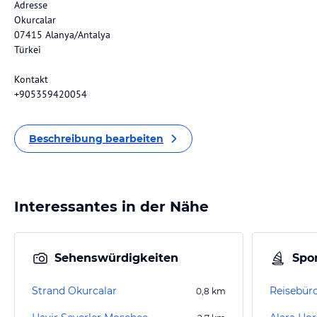
Adresse
Okurcalar
07415 Alanya/Antalya
Türkei
Kontakt
+905359420054
Beschreibung bearbeiten
Interessantes in der Nähe
Sehenswürdigkeiten
Spor
Strand Okurcalar
Reisebüro
0,8
km