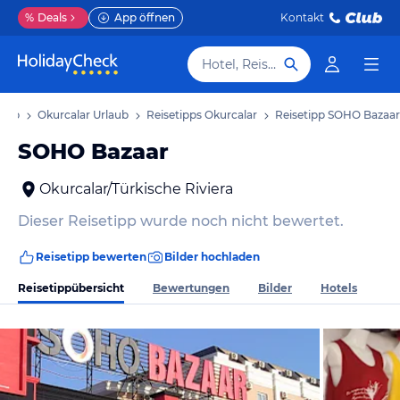
%
Deals
App öffnen
Kontakt
Hotel, Reiseziel
laub
Okurcalar Urlaub
Reisetipps Okurcalar
Reisetipp SOHO Bazaar
SOHO Bazaar
Okurcalar/Türkische Riviera
Dieser Reisetipp wurde noch nicht bewertet.
Reisetipp bewerten
Bilder hochladen
Reisetippübersicht
Bewertungen
Bilder
Hotels