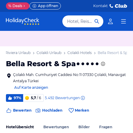
%
Deals
App öffnen
Kontakt
Hotel, Reiseziel
he Riviera Urlaub
Colakli Urlaub
Colakli Hotels
Bella Resort & Spa
Bella Resort & Spa
Çolaklı Mah. Cumhuriyet Caddesi No:11 07330 Çolakli, Manavgat
Antalya Türkei
Auf Karte anzeigen
5.492
Bewertungen
97%
5,7
/ 6
Bewerten
Hochladen
Merken
Hotelübersicht
Bewertungen
Bilder
Fragen