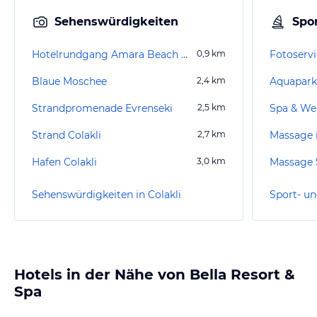
Sehenswürdigkeiten
Spor
Hotelrundgang Amara Beach Resort (existiert nicht mehr)
0,9
km
Fotoservi
Blaue Moschee
2,4
km
Aquapark
Strandpromenade Evrenseki
2,5
km
Strand Colakli
2,7
km
Massage i
Hafen Colakli
3,0
km
Massage 
Sehenswürdigkeiten in Colakli
Sport- un
Hotels in der Nähe von Bella Resort &
Spa