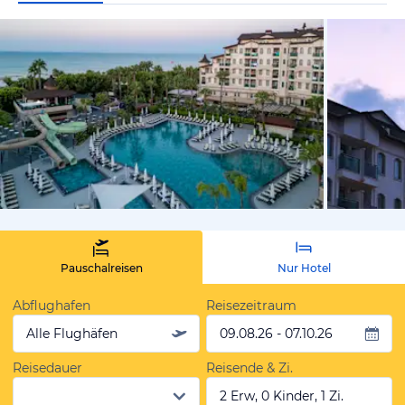
vom Hotelie
Pauschalreisen
Nur Hotel
Abflughafen
Reisezeitraum
Alle Flughäfen
09.08.26 - 07.10.26
Reisedauer
Reisende & Zi.
2 Erw, 0 Kinder, 1 Zi.