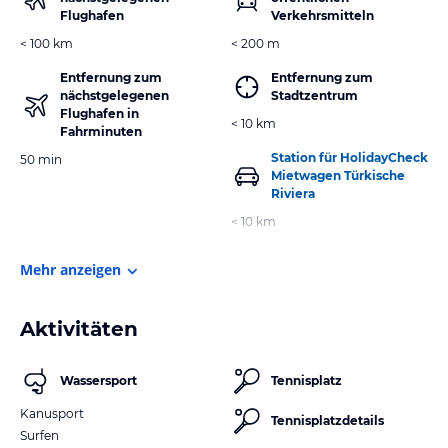
Flughafen
Verkehrsmitteln
< 100 km
< 200 m
Entfernung zum
Entfernung zum
nächstgelegenen
Stadtzentrum
Flughafen in
< 10 km
Fahrminuten
Station für HolidayCheck
50 min
Mietwagen Türkische
Riviera
< 10 km
Mehr anzeigen
Aktivitäten
Wassersport
Tennisplatz
Kanusport
Tennisplatzdetails
Surfen