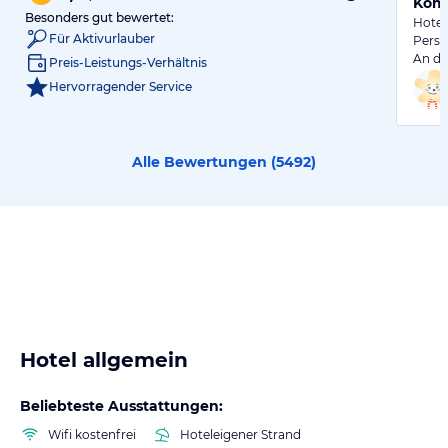
Komm
Besonders gut bewertet:
Hotel 
Für Aktivurlauber
Perso
An de
Preis-Leistungs-Verhältnis
Hervorragender Service
Alle Bewertungen (
5492
)
Hotel allgemein
Beliebteste Ausstattungen:
Wifi kostenfrei
Hoteleigener Strand