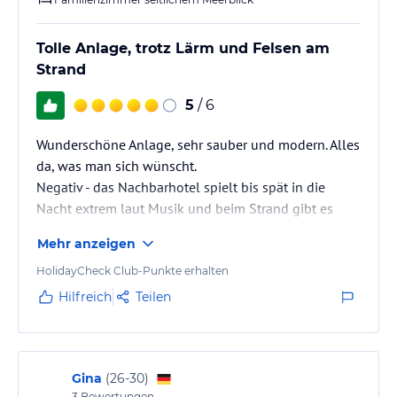
Tolle Anlage, trotz Lärm und Felsen am
Strand
5
/ 6
Wunderschöne Anlage, sehr sauber und modern. Alles
da, was man sich wünscht.
Negativ - das Nachbarhotel spielt bis spät in die
Nacht extrem laut Musik und beim Strand gibt es
viele Felsen im Meer, wenn man jedoch zwischen den
Mehr anzeigen
zwei großen Felsen leicht rechts hinein geht, ist eine
schöne Sandbank ohne Felsen.
HolidayCheck Club-Punkte erhalten
Hilfreich
Teilen
Gina
(
26-30
)
3
Bewertungen