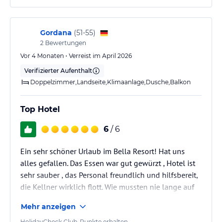
Gordana
(
51-55
)
2
Bewertungen
Vor 4 Monaten • Verreist im April 2026
Verifizierter Aufenthalt
Doppelzimmer,Landseite,Klimaanlage,Dusche,Balkon
Top Hotel
6
/ 6
Ein sehr schöner Urlaub im Bella Resort! Hat uns
alles gefallen. Das Essen war gut gewürzt , Hotel ist
sehr sauber , das Personal freundlich und hilfsbereit,
die Kellner wirklich flott. Wie mussten nie lange auf
Getränke warten oder gar selber welche holen.
Mehr anzeigen
Der Strand sehr nah , Hotel liegt direkt am Meer , nur
HolidayCheck Club-Punkte erhalten