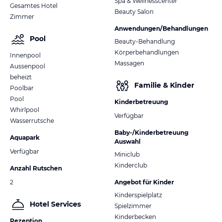
Spa & Wellnesscenter
Gesamtes Hotel
Beauty Salon
Zimmer
Anwendungen/Behandlungen
Pool
Beauty-Behandlung
Körperbehandlungen
Innenpool
Massagen
Aussenpool
beheizt
Familie & Kinder
Poolbar
Pool
Kinderbetreuung
Whirlpool
Verfügbar
Wasserrutsche
Baby-/Kinderbetreuung
Aquapark
Auswahl
Verfügbar
Miniclub
Kinderclub
Anzahl Rutschen
2
Angebot für Kinder
Kinderspielplatz
Hotel Services
Spielzimmer
Kinderbecken
Rezeption