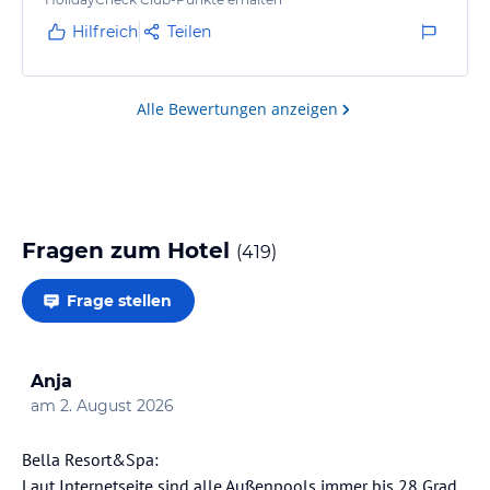
wenige Meter zum laufen. Die Strandbar gefiel uns
auch sehr , bisher die schönste die ich in einem Hotel
Hilfreich
Teilen
gesehen hab, nicht so nach Kantine aussehend Auch
der Strand ist schön und ruhig. Ein paar Felsen im…
Alle Bewertungen anzeigen
Fragen zum Hotel
(
419
)
Frage stellen
Anja
am
2. August 2026
Bella Resort&Spa:
Laut Internetseite sind alle Außenpools immer bis 28 Grad