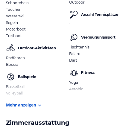
Outdoor
Schnorcheln
Tauchen
Anzahl Tennisplätze
Wasserski
Segeln
1
Motorboot
Tretboot
Vergnügungssport
Tischtennis
Outdoor-Aktivitäten
Billard
Radfahren
Dart
Boccia
Fitness
Ballspiele
Yoga
Basketball
Aerobic
Volleyball
Mehr anzeigen
Zimmerausstattung