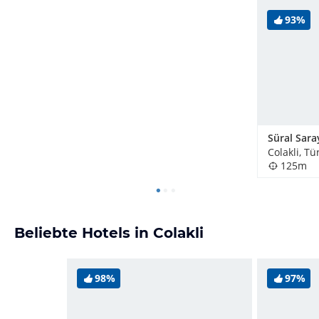
93%
Süral Sara
Colakli, Tü
125m
Beliebte Hotels in Colakli
98%
97%