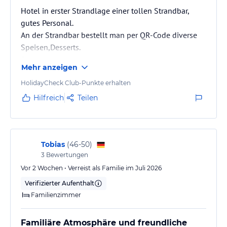
Hotel in erster Strandlage einer tollen Strandbar,
gutes Personal.
An der Strandbar bestellt man per QR-Code diverse
Speisen,Desserts.
Das ist sehr praktisch und man bekommt wirklich nur
Mehr anzeigen
eine Portion und nicht wie manche Leute die Teller
bis oben in voll machen und die Hälfte
HolidayCheck Club-Punkte erhalten
wegschmeißen.
Hilfreich
Teilen
Man kann ja immer noch nachbestellen. Die Dauer
von der Bestellung bis zur Servierung war oftmals
unter fünf Minuten
Tobias
(
46-50
)
3
Bewertungen
Die Zimmerreinigung war sehr sauber, sehr gutes
Reinigungspersonal. Selbst nach neun Tagen waren
Vor 2 Wochen • Verreist als Familie im Juli 2026
die…
Verifizierter Aufenthalt
Familienzimmer
Familiäre Atmosphäre und freundliche