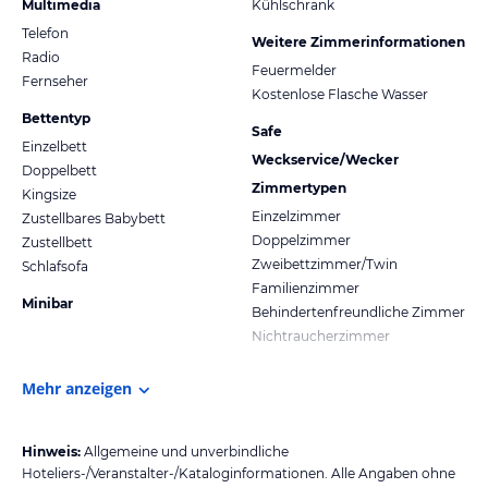
Multimedia
Kühlschrank
Telefon
Weitere Zimmerinformationen
Radio
Feuermelder
Fernseher
Kostenlose Flasche Wasser
Bettentyp
Safe
Einzelbett
Weckservice/Wecker
Doppelbett
Zimmertypen
Kingsize
Einzelzimmer
Zustellbares Babybett
Doppelzimmer
Zustellbett
Zweibettzimmer/Twin
Schlafsofa
Familienzimmer
Minibar
Behindertenfreundliche Zimmer
Nichtraucherzimmer
Mehr anzeigen
Hinweis:
Allgemeine und unverbindliche
Hoteliers-/Veranstalter-/Kataloginformationen. Alle Angaben ohne