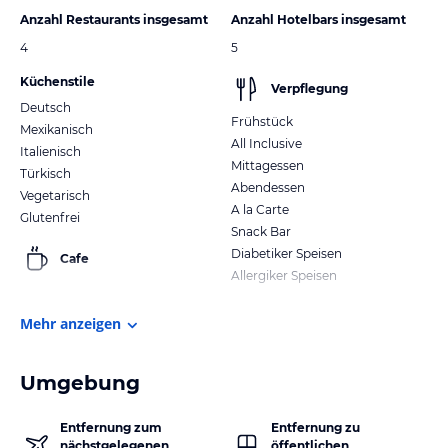
Anzahl Restaurants insgesamt
Anzahl Hotelbars insgesamt
4
5
Küchenstile
Verpflegung
Deutsch
Frühstück
Mexikanisch
All Inclusive
Italienisch
Mittagessen
Türkisch
Abendessen
Vegetarisch
A la Carte
Glutenfrei
Snack Bar
Diabetiker Speisen
Cafe
Allergiker Speisen
Mehr anzeigen
Umgebung
Entfernung zum
Entfernung zu
nächstgelegenen
öffentlichen