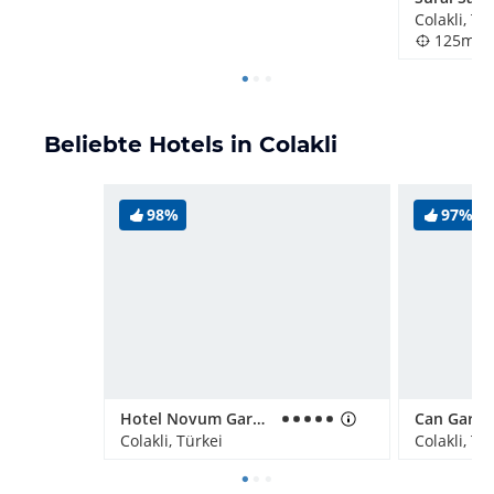
Colakli, Tü
125m
Beliebte Hotels in Colakli
98%
97%
Hotel Novum Garden Side
Can Garde
Colakli, Türkei
Colakli, Tü