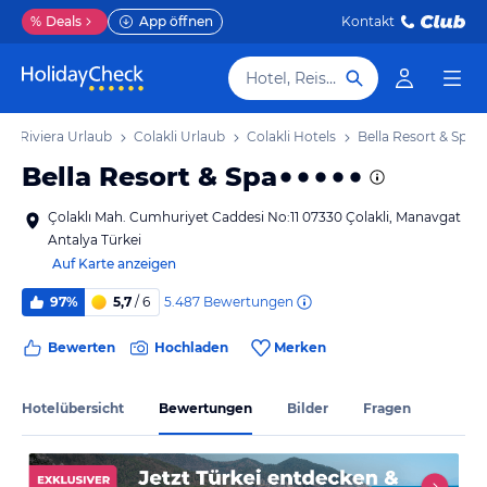
%
Deals
App öffnen
Kontakt
Hotel, Reiseziel
he Riviera Urlaub
Colakli Urlaub
Colakli Hotels
Bella Resort & Spa
Bella Resort & Spa
Çolaklı Mah. Cumhuriyet Caddesi No:11 07330 Çolakli, Manavgat
Antalya Türkei
Auf Karte anzeigen
5.487
Bewertungen
97%
5,7
/ 6
Bewerten
Hochladen
Merken
Hotelübersicht
Bewertungen
Bilder
Fragen