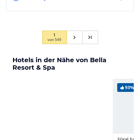
1
von
549
Hotels in der Nähe von Bella
Resort & Spa
93%
Süral Sara