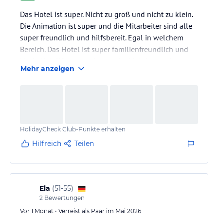
Das Hotel ist super. Nicht zu groß und nicht zu klein.
Die Animation ist super und die Mitarbeiter sind alle
super freundlich und hilfsbereit. Egal in welchem
Bereich. Das Hotel ist super familienfreundlich und
kinderlieb. Wir waren das zweite Mal dort und
Mehr anzeigen
kommen wieder. Besonders hervorheben möchte ich
auch hier nochmal das Fotografenteam. Es war ein
bisschen wie nachhause kommen. Jonas hat uns
direkt wieder erkannt und hat wieder tolle Bilder mit
uns gemacht. Er hat unserer Tochter einen
HolidayCheck Club-Punkte erhalten
personalisierten…
Hilfreich
Teilen
Ela
(
51-55
)
2
Bewertungen
Vor 1 Monat • Verreist als Paar im Mai 2026