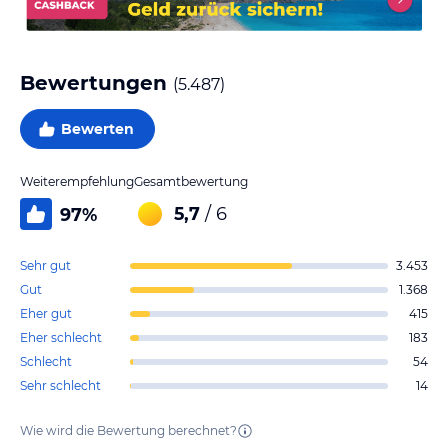
Bewertungen
(
5.487
)
Bewerten
Weiterempfehlung
Gesamtbewertung
5,7
/ 6
97
%
Sehr gut
3.453
Gut
1.368
Eher gut
415
Eher schlecht
183
Schlecht
54
Sehr schlecht
14
Wie wird die Bewertung berechnet?