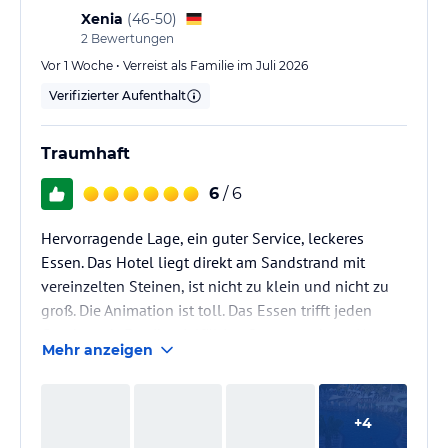
Xenia
(
46-50
)
2
Bewertungen
Vor 1 Woche • Verreist als Familie im Juli 2026
Verifizierter Aufenthalt
Traumhaft
6
/ 6
Hervorragende Lage, ein guter Service, leckeres
Essen. Das Hotel liegt direkt am Sandstrand mit
vereinzelten Steinen, ist nicht zu klein und nicht zu
groß. Die Animation ist toll. Das Essen trifft jeden
Geschmack. Es gibt vielfältige Sportangebote. Unsere
Mehr anzeigen
Erwartungen wurden übertroffen
+
4