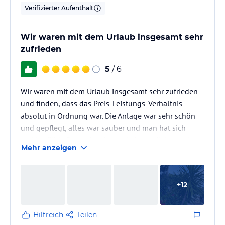
Verifizierter Aufenthalt
Wir waren mit dem Urlaub insgesamt sehr
zufrieden
5
/ 6
Wir waren mit dem Urlaub insgesamt sehr zufrieden
und finden, dass das Preis-Leistungs-Verhältnis
absolut in Ordnung war. Die Anlage war sehr schön
und gepflegt, alles war sauber und man hat sich
wohlgefühlt. Besonders hervorheben möchten wir
Mehr anzeigen
den Service und das gesamte Personal – alle waren
jederzeit sehr freundlich, hilfsbereit und
zuvorkommend.
+
12
Kleine Minuspunkte gab es dennoch: Unser Zimmer
war leider recht hellhörig, sodass man trotz
geschlossener Fenster vieles hören konnte.
Hilfreich
Teilen
Außerdem kam zeitweise ein…