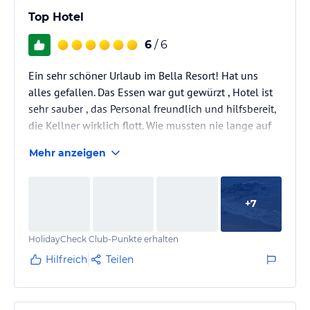
Top Hotel
6
/ 6
Ein sehr schöner Urlaub im Bella Resort! Hat uns
alles gefallen. Das Essen war gut gewürzt , Hotel ist
sehr sauber , das Personal freundlich und hilfsbereit,
die Kellner wirklich flott. Wie mussten nie lange auf
Getränke warten oder gar selber welche holen.
Mehr anzeigen
Der Strand sehr nah , Hotel liegt direkt am Meer , nur
wenige Meter zum laufen. Die Strandbar gefiel uns
auch sehr , bisher die schönste die ich in einem Hotel
+
7
gesehen hab, nicht so nach Kantine aussehend Auch
der Strand ist schön und ruhig. Ein paar Felsen im…
HolidayCheck Club-Punkte erhalten
Hilfreich
Teilen