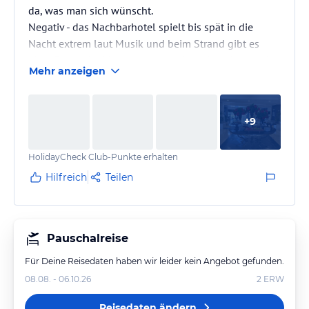
da, was man sich wünscht.
Negativ - das Nachbarhotel spielt bis spät in die
Nacht extrem laut Musik und beim Strand gibt es
viele Felsen im Meer, wenn man jedoch zwischen den
Mehr anzeigen
zwei großen Felsen leicht rechts hinein geht, ist eine
schöne Sandbank ohne Felsen.
+
9
HolidayCheck Club-Punkte erhalten
Hilfreich
Teilen
Pauschalreise
Für Deine Reisedaten haben wir leider kein Angebot gefunden.
08.08. - 06.10.26
2
ERW
Reisedaten ändern