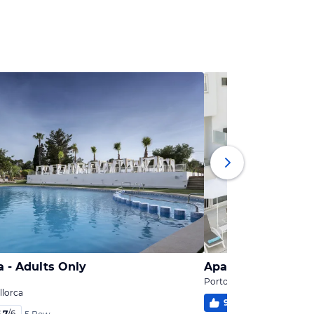
 - Adults Only
Aparthotel Marina
Porto Cristo, Mallorca
llorca
91
%
5,0
/
6
11 Be
,7
/
6