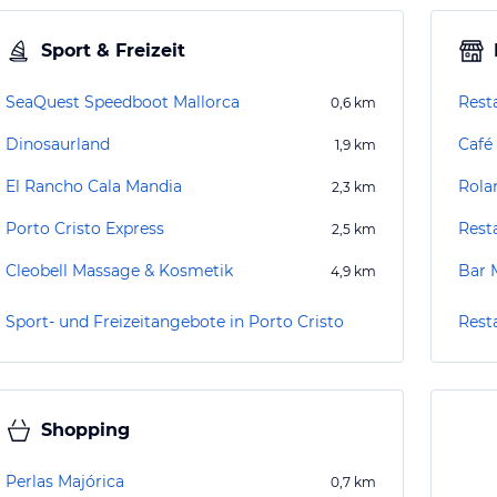
Sport & Freizeit
SeaQuest Speedboot Mallorca
Rest
0,6
km
Dinosaurland
Café
1,9
km
El Rancho Cala Mandia
Rola
2,3
km
Porto Cristo Express
Rest
2,5
km
Cleobell Massage & Kosmetik
Bar 
4,9
km
Sport- und Freizeitangebote in Porto Cristo
Rest
Shopping
Perlas Majórica
0,7
km