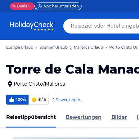
%
Deals
App herunterladen
Europa Urlaub
Spanien Urlaub
Mallorca Urlaub
Porto Cristo Ur
Torre de Cala Manac
Porto Cristo/Mallorca
100%
5
/ 6
2 Bewertungen
Reisetippübersicht
Bewertungen
Bilder