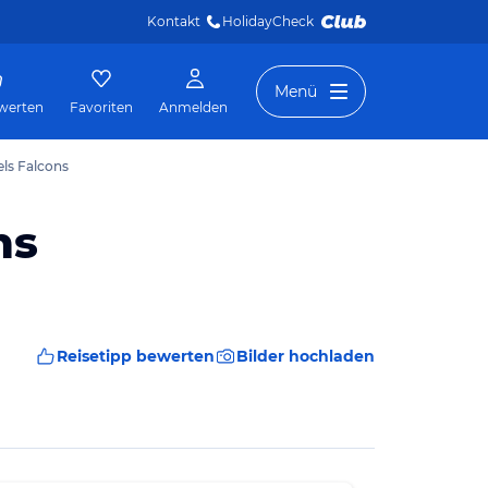
Kontakt
HolidayCheck 
Menü
werten
Favoriten
Anmelden
els Falcons
ns
Reisetipp bewerten
Bilder hochladen