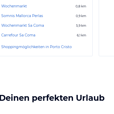
Wochenmarkt
0,8
km
Somnis Mallorca Perlas
0,9
km
Wochenmarkt Sa Coma
5,9
km
Carrefour Sa Coma
6,1
km
Shoppingmöglichkeiten in Porto Cristo
 Deinen perfekten Urlaub