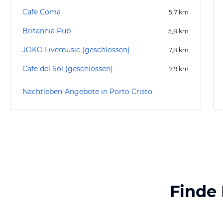
Cafe Coma
5,7
km
Britannia Pub
5,8
km
JOKO Livemusic (geschlossen)
7,8
km
Cafe del Sol (geschlossen)
7,9
km
Nachtleben-Angebote in Porto Cristo
Finde