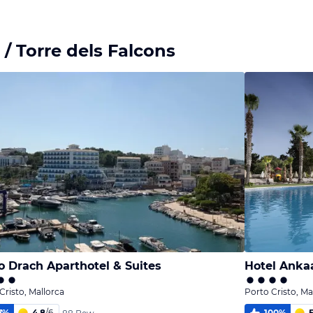
Bild
Bild
melden
melden
von Herbert
von Herbert
/ Torre dels Falcons
o Drach Aparthotel & Suites
Hotel Ankaa
Cristo, Mallorca
Porto Cristo, Ma
7
%
4,8
/
6
100
%
5