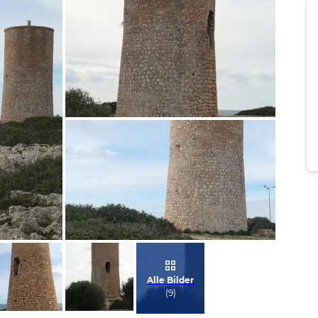
Bild melden
von Heidi W
Bild melden
von Heidi W
Alle Bilder
(
9
)