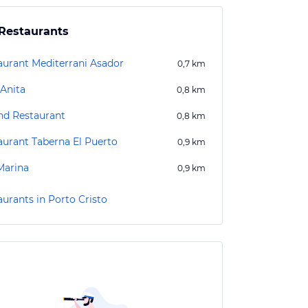
Restaurants
aurant Mediterrani Asador
0,7
km
 Anita
0,8
km
nd Restaurant
0,8
km
aurant Taberna El Puerto
0,9
km
Marina
0,9
km
aurants in Porto Cristo