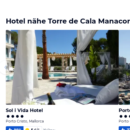
Bild
Bild
Bild
Bild
melden
melden
melden
melden
von Heidi W
von Herbert
von Herbert
von Herbert
Hotel nähe Torre de Cala Manacor 
Sol i Vida Hotel
Port
Porto Cristo, Mallorca
Porto 
99
%
5,4
/
6
7