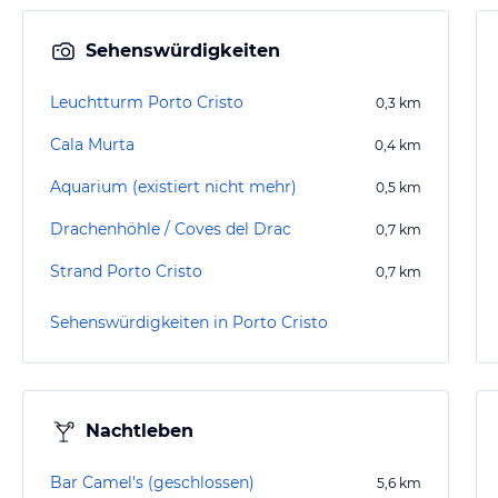
Sehenswürdigkeiten
Leuchtturm Porto Cristo
0,3
km
Cala Murta
0,4
km
Aquarium (existiert nicht mehr)
0,5
km
Drachenhöhle / Coves del Drac
0,7
km
Strand Porto Cristo
0,7
km
Sehenswürdigkeiten in Porto Cristo
Nachtleben
Bar Camel's (geschlossen)
5,6
km