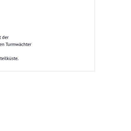
t der
sten Turmwächter
eilküste.