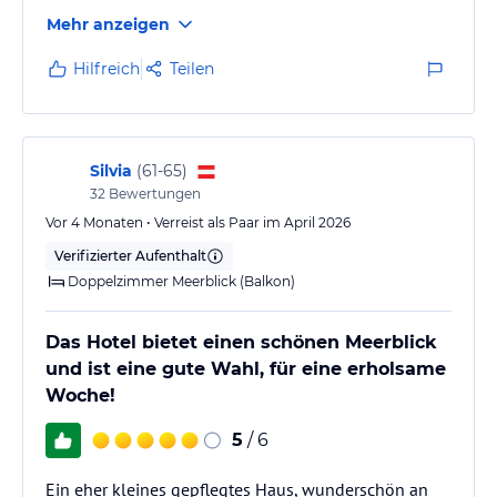
Das Essen ist vorzüglich! Sehr lecker, ansprechende
Mehr anzeigen
Präsentation, jeden Morgen gibt es Kaffee aus der
Siebträgermaschine und Sekt sowie morgens und
Hilfreich
Teilen
abends zudem eine Life-Cooking Station. Ich hatte
HP, man kann jedoch auch günstig individuell jeweils
hinzubuchen.
Es ist ein Erwachsenen Hotel, jedoch hat man bei
Silvia
(
61-65
)
Meerblick durch den Strand direkt davor, trotzdem…
32
Bewertungen
Vor 4 Monaten • Verreist als Paar im April 2026
Verifizierter Aufenthalt
Doppelzimmer Meerblick (Balkon)
Das Hotel bietet einen schönen Meerblick
und ist eine gute Wahl, für eine erholsame
Woche!
5
/ 6
Ein eher kleines gepflegtes Haus, wunderschön an