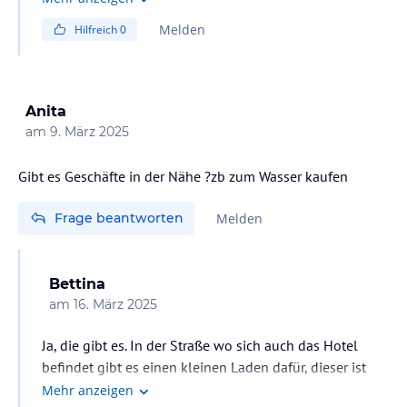
Melden
Hilfreich
0
Anita
am
9. März 2025
Gibt es Geschäfte in der Nähe ?zb zum Wasser kaufen
Frage beantworten
Melden
Bettina
am
16. März 2025
Ja, die gibt es. In der Straße wo sich auch das Hotel
befindet gibt es einen kleinen Laden dafür, dieser ist
eher für Touristen. Ca. 10 bis 15 Minuten zu Fuß findet
Mehr anzeigen