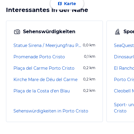
Karte
Interessantes in der Nähe
Sehenswürdigkeiten
Spor
Statue Sirena / Meerjungfrau Porto Cristo
0,0
km
SeaQuest
Promenade Porto Cristo
0,1
km
Dinosaur
Plaça del Carme Porto Cristo
0,2
km
El Ranch
Kirche Mare de Déu del Carme
0,2
km
Porto Cri
Plaça de la Costa d'en Blau
0,2
km
Cleobell
Sport- un
Sehenswürdigkeiten in Porto Cristo
Cristo