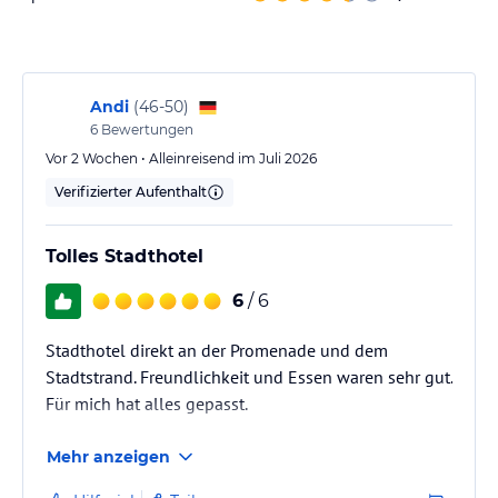
Hoteliers-/Veranstalter-/Kataloginformationen. Alle Angaben
ohne Gewähr und ohne Prüfung durch HolidayCheck. Bitte
lies vor der Buchung die verbindlichen
Angebotsdetails
des
jeweiligen Veranstalters.
Andi
(
46-50
)
6
Bewertungen
Vor 2 Wochen • Alleinreisend im Juli 2026
Verifizierter Aufenthalt
Tolles Stadthotel
6
/ 6
Stadthotel direkt an der Promenade und dem
Stadtstrand. Freundlichkeit und Essen waren sehr gut.
Für mich hat alles gepasst.
Mehr anzeigen