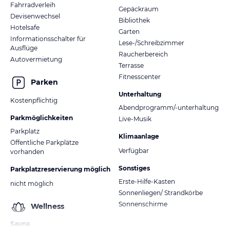
Fahrradverleih
Gepäckraum
Devisenwechsel
Bibliothek
Hotelsafe
Garten
Informationsschalter für
Lese-/Schreibzimmer
Ausflüge
Raucherbereich
Autovermietung
Terrasse
Fitnesscenter
Parken
Unterhaltung
Kostenpflichtig
Abendprogramm/-unterhaltung
Parkmöglichkeiten
Live-Musik
Parkplatz
Klimaanlage
Öffentliche Parkplätze
Verfügbar
vorhanden
Sonstiges
Parkplatzreservierung möglich
Erste-Hilfe-Kasten
nicht möglich
Sonnenliegen/ Strandkörbe
Sonnenschirme
Wellness
Sauna