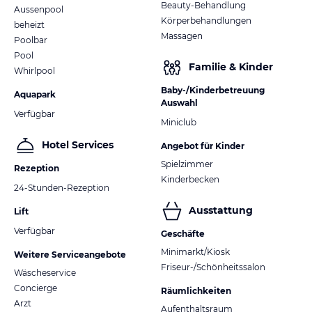
Beauty-Behandlung
Aussenpool
Körperbehandlungen
beheizt
Massagen
Poolbar
Pool
Familie & Kinder
Whirlpool
Baby-/Kinderbetreuung
Aquapark
Auswahl
Verfügbar
Miniclub
Hotel Services
Angebot für Kinder
Spielzimmer
Rezeption
Kinderbecken
24-Stunden-Rezeption
Ausstattung
Lift
Verfügbar
Geschäfte
Minimarkt/Kiosk
Weitere Serviceangebote
Friseur-/Schönheitssalon
Wäscheservice
Concierge
Räumlichkeiten
Arzt
Aufenthaltsraum