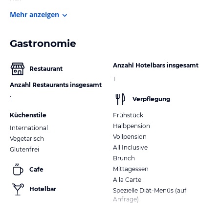
Mehr anzeigen
Gastronomie
Anzahl Hotelbars insgesamt
Restaurant
1
Anzahl Restaurants insgesamt
1
Verpflegung
Küchenstile
Frühstück
Halbpension
International
Vollpension
Vegetarisch
All Inclusive
Glutenfrei
Brunch
Mittagessen
Cafe
A la Carte
Hotelbar
Spezielle Diät-Menüs (auf
Anfrage)