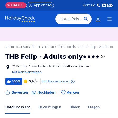
%
Deals
App öffnen
Kontakt
Hotel, Reiseziel
aub
Porto Cristo Urlaub
Porto Cristo Hotels
THB Felip - Adults only
THB Felip - Adults only
C/ Burdils, 41 07680 Porto Cristo Mallorca Spanien
Auf Karte anzeigen
945
Bewertungen
100%
5,4
/ 6
Bewerten
Hochladen
Merken
Hotelübersicht
Bewertungen
Bilder
Fragen