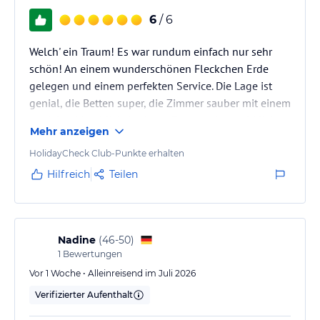
6
/ 6
Welch' ein Traum! Es war rundum einfach nur sehr
schön! An einem wunderschönen Fleckchen Erde
gelegen und einem perfekten Service. Die Lage ist
genial, die Betten super, die Zimmer sauber mit einem
genialen Meerblick. Auch am Essen gab es wirklich
Mehr anzeigen
nicht zu bemängeln. Das Team schafft es, dass man
eine wirkliche Auszeit vom stressigen Alltag genießen
HolidayCheck Club-Punkte erhalten
kann, aller sehr freundlich und stets bereit. Die
Hilfreich
Teilen
Anzahl der Zimmer ist sehr überschaubar und das
macht es noch ruhiger. In Summe eines der besten
Hotels, die ich…
Nadine
(
46-50
)
1
Bewertungen
Vor 1 Woche • Alleinreisend im Juli 2026
Verifizierter Aufenthalt