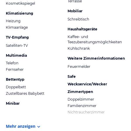
Terrasse
Kosmetikspiegel
Mobiliar
Klimatisierung
Schreibtisch
Heizung
Klimaanlage
Haushaltsgeräte
Kaffee- und
TV-Empfang
Teezubereitungsmöglichkeiten
Satelliten-TV
Kühlschrank
Multimedia
Weitere Zimmerinformationen
Telefon
Feuermelder
Fernseher
Safe
Bettentyp
Weckservice/Wecker
Doppelbett
Zimmertypen
Zustellbares Babybett
Doppelzimmer
Minibar
Familienzimmer
Nichtraucherzimmer
Mehr anzeigen