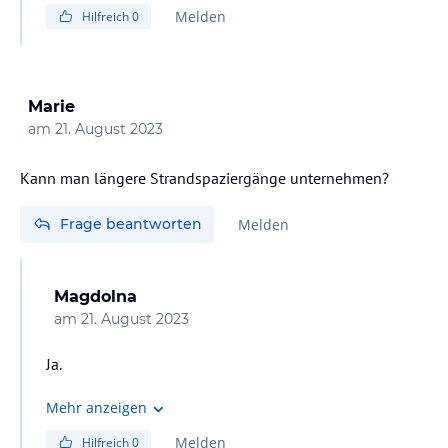
man auch einen mittelgroßen spanischen Supermarkt
Melden
Hilfreich
0
mit Bäckerei in dem die Einheimischen einkaufen
gehen.
Marie
am
21. August 2023
Kann man längere Strandspaziergänge unternehmen?
Frage beantworten
Melden
Magdolna
am
21. August 2023
Ja.
Mehr anzeigen
Melden
Hilfreich
0