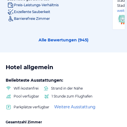
Stadt
Preis-Leistungs-Verhältnis
Stadt
weite
Exzellente Sauberkeit
Barrierefreie Zimmer
Alle Bewertungen (
945
)
Hotel allgemein
Beliebteste Ausstattungen:
Wifi kostenfrei
Strand in der Nähe
Pool verfügbar
1 Stunde zum Flughafen
Weitere Ausstattung
Parkplätze verfügbar
Gesamtzahl Zimmer