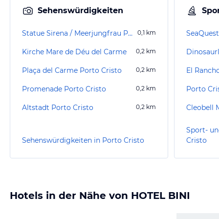
Sehenswürdigkeiten
Spor
Statue Sirena / Meerjungfrau Porto Cristo
0,1
km
SeaQuest
Kirche Mare de Déu del Carme
0,2
km
Dinosaur
Plaça del Carme Porto Cristo
0,2
km
El Ranch
Promenade Porto Cristo
0,2
km
Porto Cri
Altstadt Porto Cristo
0,2
km
Cleobell
Sport- un
Sehenswürdigkeiten in Porto Cristo
Cristo
Hotels in der Nähe von HOTEL BINI