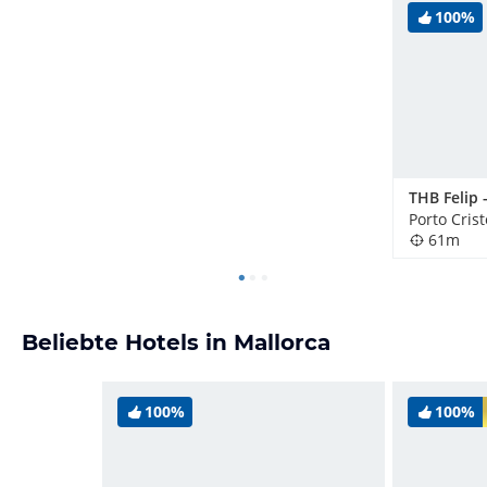
100%
Porto Cris
61m
Beliebte Hotels in Mallorca
100%
100%