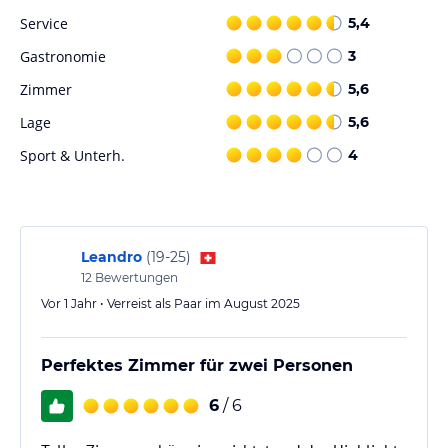
Angaben ohne Gewähr. Bitte lies vor der Buchung die
Service
5,4
verbindlichen
Angebotsdetails
des jeweiligen Veranstalters.
Gastronomie
3
Zimmer
5,6
Lage
5,6
Sport & Unterh.
4
Leandro
(
19-25
)
12
Bewertungen
Vor 1 Jahr • Verreist als Paar im August 2025
Perfektes Zimmer für zwei Personen
6
/ 6