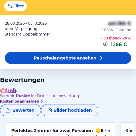
Filter
ab
1.186 €
28.09.2026 - 05.10.2026
ohne Verpflegung
2 ERW • 1 Woche
Standard Doppelzimmer
- Cashback
20 €
1.166 €
Pauschalangebote
ansehen
Bewertungen
Sammle
Punkte
für Deine Hotelbewertung.
Kostenlos anmelden
Bewerten
Bilder hochladen
Perfektes Zimmer für zwei Personen
6
/ 6
Klei