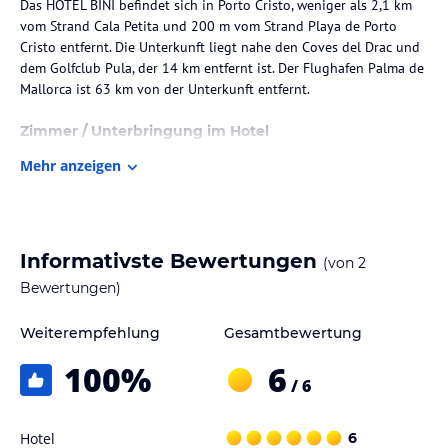
Das HOTEL BINI befindet sich in Porto Cristo, weniger als 2,1 km
vom Strand Cala Petita und 200 m vom Strand Playa de Porto
Cristo entfernt. Die Unterkunft liegt nahe den Coves del Drac und
dem Golfclub Pula, der 14 km entfernt ist. Der Flughafen Palma de
Mallorca ist 63 km von der Unterkunft entfernt.
Zimmer / Unterbringung im Hotel
Die Zimmer im HOTEL BINI sind mit einem Doppelbett und einem
Mehr anzeigen
Sofabett ausgestattet. Zu den weiteren Annehmlichkeiten gehören
ein Flachbild-TV, Klimaanlage, ein Schreibtisch sowie ein eigenes
Badezimmer mit Dusche und Haartrockner. Einige Zimmer
verfügen über einen Balkon. Bettwäsche und Handtücher sind in
Informativste Bewertungen
(von
2
jedem Zimmer vorhanden. Es werden Familien- und
Nichtraucherzimmer angeboten.
Bewertungen)
Sport und Unterhaltung
Weiterempfehlung
Gesamtbewertung
Zur Freizeitgestaltung werden verschiedene Aktivitäten wie
100
%
6
Schnorcheln und Tauchen angeboten. Zudem ist in der Nähe die
/ 6
Tauchschule für Wassersportinteressierte.
Hotel
6
Hinweis:
Verfasst von HolidayCheck mit Hilfe von KI. Alle