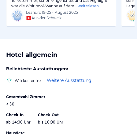
Tolles Zimmer, schön eingerichtet und das Highlight
sehr 
war die Whirlpool-Wanne auf dem…
weiterlesen
Lage 
Leandro
19-25
•
August 2025
Aus der Schweiz
Hotel allgemein
Beliebteste Ausstattungen:
Weitere Ausstattung
Wifi kostenfrei
Gesamtzahl Zimmer
< 50
Check-In
Check-Out
ab 14:00 Uhr
bis 10:00 Uhr
Haustiere