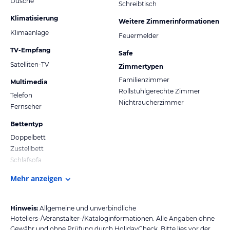
Dusche
Schreibtisch
Klimatisierung
Weitere Zimmerinformationen
Klimaanlage
Feuermelder
TV-Empfang
Safe
Satelliten-TV
Zimmertypen
Familienzimmer
Multimedia
Rollstuhlgerechte Zimmer
Telefon
Nichtraucherzimmer
Fernseher
Bettentyp
Doppelbett
Zustellbett
Schlafsofa
Mehr anzeigen
Hinweis:
Allgemeine und unverbindliche
Hoteliers-/Veranstalter-/Kataloginformationen. Alle Angaben ohne
Gewähr und ohne Prüfung durch HolidayCheck. Bitte lies vor der