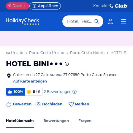
%
Deals
App öffnen
Kontakt
Hotel, Reiseziel
llorca Urlaub
Porto Cristo Urlaub
Porto Cristo Hotels
HOTEL BINI
HOTEL BINI
Calle sureda 27 Calle sureda 27 07680 Porto Cristo Spanien
Auf Karte anzeigen
2
Bewertungen
100%
6
/ 6
Bewerten
Hochladen
Merken
Hotelübersicht
Bewertungen
Fragen