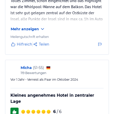
Tolles Zimmer, schön eingerichtet und das Highlight
war die Whirlpool-Wanne auf dem Balkon. Das Hotel
ist sehr gut gelegen zentral auf der Ostküste der
Insel. alle Punkte der Insel sind in max ca. 1h im Auto
erreichbar. Es gibt kein Parking beim Hotel und die
Mehr anzeigen
Parkplätze auf der Strasse des Hotels sind nur von
10-18 Uhr und gegen Gebühr. Man muss das Auto auf
Meilengutschrift erhalten
einem gratis Parkplatz lassen in Porto Cristo der ca. 7
Hilfreich
Teilen
min Gehweg entfernt ist. Für uns hats super gepasst
trotzdem.
Micha
(
51-55
)
119
Bewertungen
Vor 1 Jahr • Verreist als Paar im Oktober 2024
Kleines angenehmes Hotel in zentraler
Lage
6
/ 6