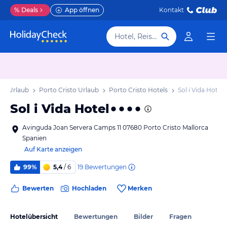
%
Deals
App öffnen
Kontakt
Hotel, Reiseziel
ca Urlaub
Porto Cristo Urlaub
Porto Cristo Hotels
Sol i Vida Hotel
Sol i Vida Hotel
Avinguda Joan Servera Camps 11 07680 Porto Cristo Mallorca
Spanien
Auf Karte anzeigen
19
Bewertungen
99%
5,4
/ 6
Bewerten
Hochladen
Merken
Hotelübersicht
Bewertungen
Bilder
Fragen