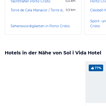
Yachthafen Porto Cristo
0,4
km
Porto Cri
Torre de Cala Manacor / Torre dels Falcons
0,5
km
Cleobell
Sport- un
Sehenswürdigkeiten in Porto Cristo
Cristo
Hotels in der Nähe von Sol i Vida Hotel
77%