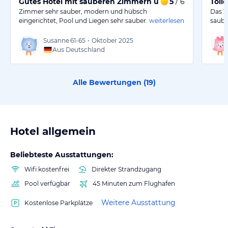
Gutes Hotel mit sauberen Zimmern und modernem De
5
/ 6
Toll
Zimmer sehr sauber, modern und hübsch
Das Z
eingerichtet, Pool und Liegen sehr sauber.
weiterlesen
saube
Susanne
61-65
•
Oktober 2025
Aus Deutschland
Alle Bewertungen (
19
)
Hotel allgemein
Beliebteste Ausstattungen:
Wifi kostenfrei
Direkter Strandzugang
Pool verfügbar
45 Minuten zum Flughafen
Weitere Ausstattung
Kostenlose Parkplätze