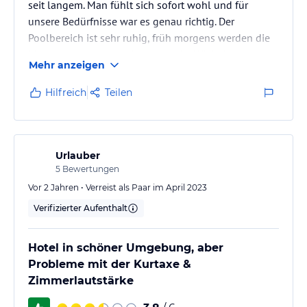
seit langem. Man fühlt sich sofort wohl und für
unsere Bedürfnisse war es genau richtig. Der
Poolbereich ist sehr ruhig, früh morgens werden die
Liegen immer alle sauber gemacht. Wir haben
Mehr anzeigen
verschiedene Tagesausflüge gemacht und Porto
Cristo ist dafür ein guter Standort. Zum Hafen und
Hilfreich
Teilen
den Restaurants sind es ca. 10-15 Gehminuten.
Wir würden es auf jeden Fall wieder buchen.
Urlauber
5
Bewertungen
Vor 2 Jahren • Verreist als Paar im April 2023
Verifizierter Aufenthalt
Hotel in schöner Umgebung, aber
Probleme mit der Kurtaxe &
Zimmerlautstärke