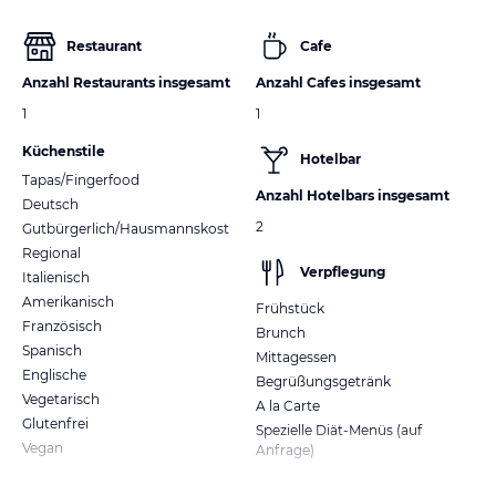
Restaurant
Cafe
Anzahl Restaurants insgesamt
Anzahl Cafes insgesamt
1
1
Küchenstile
Hotelbar
Tapas/Fingerfood
Anzahl Hotelbars insgesamt
Deutsch
2
Gutbürgerlich/Hausmannskost
Regional
Verpflegung
Italienisch
Amerikanisch
Frühstück
Französisch
Brunch
Spanisch
Mittagessen
Englische
Begrüßungsgetränk
Vegetarisch
A la Carte
Glutenfrei
Spezielle Diät-Menüs (auf
Vegan
Anfrage)