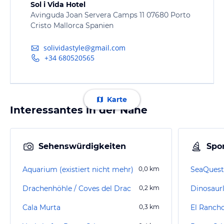
Sol i Vida Hotel
Avinguda Joan Servera Camps 11 07680 Porto
Cristo Mallorca Spanien
solividastyle@gmail.com
+34 680520565
Karte
Interessantes in der Nähe
Sehenswürdigkeiten
Spor
Aquarium (existiert nicht mehr)
0,0
km
SeaQuest
Drachenhöhle / Coves del Drac
0,2
km
Dinosaur
Cala Murta
0,3
km
El Ranch