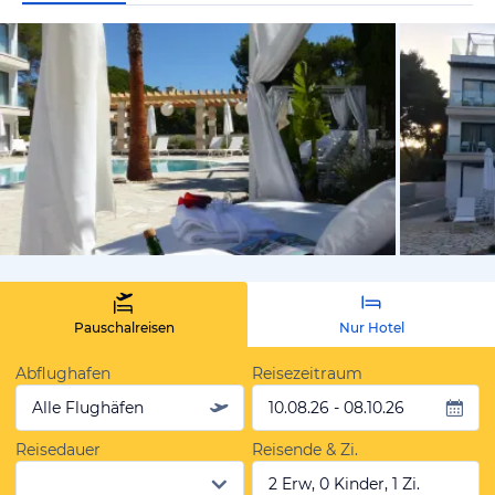
vom Hotelie
Pauschalreisen
Nur Hotel
Abflughafen
Reisezeitraum
Alle Flughäfen
10.08.26 - 08.10.26
Reisedauer
Reisende & Zi.
2 Erw, 0 Kinder, 1 Zi.