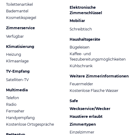
Toilettenartikel
Elektronische
Bademantel
Zimmerschlüssel
Kosmetikspiegel
Mobiliar
Zimmerservice
Schreibtisch
Verfügbar
Haushaltsgeräte
Klimatisierung
Bügeleisen
Kaffee- und
Heizung
Teezubereitungsmöglichkeiten
Klimaanlage
Kühlschrank
TV-Empfang
Weitere Zimmerinformationen
Satelliten-TV
Feuermelder
Multimedia
Kostenlose Flasche Wasser
Telefon
Safe
Radio
Weckservice/Wecker
Fernseher
Haustiere erlaubt
Handyempfang
Kostenlose Ortsgespräche
Zimmertypen
Einzelzimmer
Bettentyp