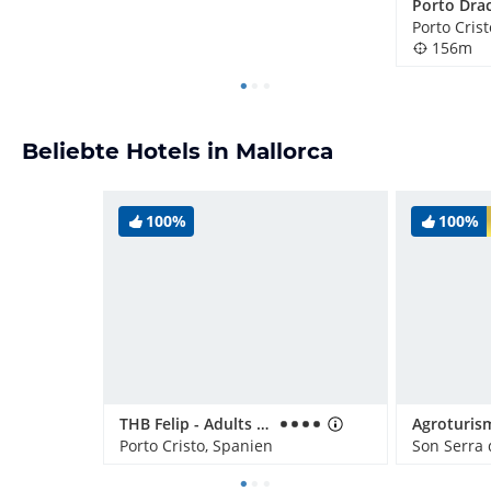
Porto Cris
156m
Beliebte Hotels in Mallorca
100%
100%
THB Felip - Adults only
Porto Cristo, Spanien
Son Serra 