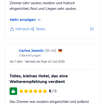
Sie aus einer Vielzahl von Zimmern, darunter Standard
Zimmer sehr sauber, modern und hübsch
Twin/Double, Superior Twin/Double, Einzelzimmer Standard,
eingerichtet, Pool und Liegen sehr sauber.
Einzelzimmer Superior und Gartenzimmer Twin/Double.
Mehr anzeigen
EIGENSCHAFTEN DES ZIMMERS
Größe des Zimmers 20 m²
Hilfreich
Teilen
Doppelzimmer mit Balkon und Klimaanlage.
In dem privaten Badezimmer :
Kostenfreie Toilettenartikel · Dusche · Handtücher · Haartrockner
Carina Jasmin
(
36-40
)
Zimmerausstattung :
5
Bewertungen
Bettwäsche· Wandschrank · Minibar · Klimaanlage · Safe · Holz-
Vor 1 Jahr • Verreist als Paar im Juli 2025
oder Parkettboden · Heizung · Schreibtisch · TV · Telefon ·
Satellitenkanäle · Flachbildfernseher · Balkon · Terrasse · Aussen
Essbereich · Steckdose in der Nähe des Bettes · Kleiderablage ·
Tolles, kleines Hotel, das eine
Weckdienst
Weiterempfehlung verdient
Rauch Politik : ​Rauchen nicht erlaubt.
6
/ 6
Gastronomie im Hotel
Das Zimmer war modern eingerichtet und äußerst