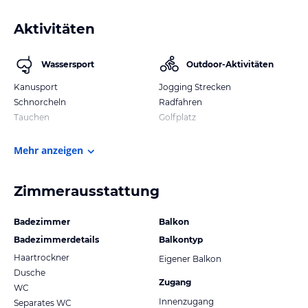
Aktivitäten
Wassersport
Outdoor-Aktivitäten
Kanusport
Jogging Strecken
Schnorcheln
Radfahren
Tauchen
Golfplatz
Mehr anzeigen
Zimmerausstattung
Badezimmer
Balkon
Badezimmerdetails
Balkontyp
Haartrockner
Eigener Balkon
Dusche
Zugang
WC
Innenzugang
Separates WC