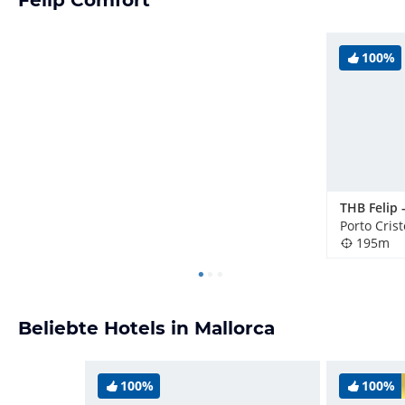
100%
Porto Cris
195m
Beliebte Hotels in Mallorca
100%
100%