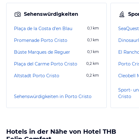
Sehenswürdigkeiten
Spor
Plaça de la Costa d'en Blau
0,1
km
SeaQuest
Promenade Porto Cristo
0,1
km
Dinosaur
Büste Marques de Reguer
0,1
km
El Ranch
Plaça del Carme Porto Cristo
0,2
km
Porto Cri
Altstadt Porto Cristo
0,2
km
Cleobell
Sport- un
Sehenswürdigkeiten in Porto Cristo
Cristo
Hotels in der Nähe von Hotel THB
Felip Comfort