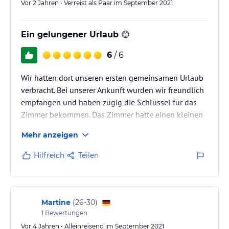
Vor 2 Jahren • Verreist als Paar im September 2021
Ein gelungener Urlaub 😊
6
/ 6
Wir hatten dort unseren ersten gemeinsamen Urlaub
verbracht. Bei unserer Ankunft wurden wir freundlich
empfangen und haben zügig die Schlüssel für das
Zimmer bekommen. Das Zimmer hatte einen kleinen
Balkon, aber ausreichend um den schönen Blick zum
Mehr anzeigen
gegenüberliegenden Strand zu genießen. Ansonsten
war das Zimmer sauber und auch das Bad war sauber.
Hilfreich
Teilen
Das Frühstück war vielfältig und ausreichend. Die
Lage zum Strand und Hafen für die Boote lud abends
zum bummeln und die angrenzenden Restaurants
zum verweilen ein.…
Martine
(
26-30
)
1
Bewertungen
Vor 4 Jahren • Alleinreisend im September 2021