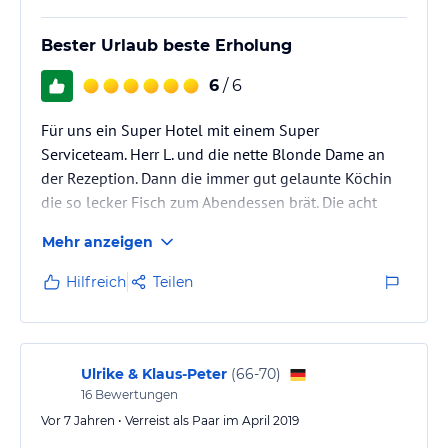
Bester Urlaub beste Erholung
6
/ 6
Für uns ein Super Hotel mit einem Super
Serviceteam. Herr L. und die nette Blonde Dame an
der Rezeption. Dann die immer gut gelaunte Köchin
die so lecker Fisch zum Abendessen brät. Die acht
Kellnerinnen und Kellner von ganz jung bis mittlere
Mehr anzeigen
Reife alle super, alle freundlich. Generell super Essen
und abends kleine Kultur zum Ausklang. Mit dem
Hilfreich
Teilen
Auto ist man innerhalb einer Stunde überall Auf der
Insel. Also wenn mann abspannen und sich erholen
möchte beste Wahl. Und gut ist wenn mann als
Wiederholungstäter vom den…
Ulrike & Klaus-Peter
(
66-70
)
16
Bewertungen
Vor 7 Jahren • Verreist als Paar im April 2019