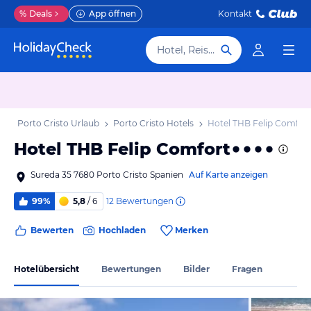
%
Deals
App öffnen
Kontakt
Hotel, Reiseziel
b
Porto Cristo Urlaub
Porto Cristo Hotels
Hotel THB Felip Comfort
Hotel THB Felip Comfort
Sureda 35 7680 Porto Cristo Spanien
Auf Karte anzeigen
12
Bewertungen
99%
5,8
/ 6
Bewerten
Hochladen
Merken
Hotelübersicht
Bewertungen
Bilder
Fragen