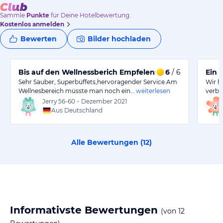
Sammle
Punkte
für Deine Hotelbewertung.
Kostenlos anmelden
Bewerten
Bilder hochladen
Bis auf den Wellnessberich Empfelenswert
6
/ 6
Ein 
Sehr Sauber, Superbüffets,hervoragender Service.Am
Wir h
Wellnesbereich müsste man noch ein…
weiterlesen
verbr
Jerry
56-60
•
Dezember 2021
Aus Deutschland
Alle Bewertungen (
12
)
Informativste Bewertungen
(von
12