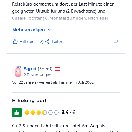
Reisebüro gemacht um dort , per Last Minute einen
geeigneten Urlaub für uns (2 Erwachsene) und
unsere Tochter ( 6. Monate) zu finden. Nach eher
kurzer Katalogwelzerei empfahl uns die Dame im
Mehr anzeigen
Reisebüro diese Hotel . Auf der Insel angekommen
ging es echt zügig und ohne Probleme vom
Hilfreich (2)
Teilen
Flughafen in die supergroße Anlage ( ca. 1Std.
Busfahrt ).
Das Personal des Hotels und alle anderen dort
beschäftigten Personen, sind klasse nett und
Sigrid
(
36-40
)
zuvorkommend bei Problemchen wird sofort…
2
Bewertungen
Vor 22 Jahren • Verreist als Familie im Juli 2002
Erholung pur!
3,4
/ 6
Ca. 2 Stunden Fahrtzeit zum Hotel. Am Weg bis