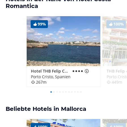
Romantica
99%
100%
Hotel THB Felip Comfort
Porto Cristo, Spanien
Porto Cris
267m
449m
Beliebte Hotels in Mallorca
100%
100%