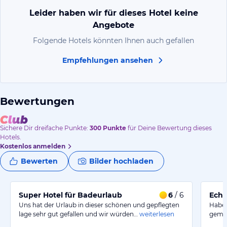
Leider haben wir für dieses Hotel keine
Angebote
Folgende Hotels könnten Ihnen auch gefallen
Empfehlungen ansehen
Bewertungen
Sichere Dir
dreifache
Punkte:
300
Punkte
für Deine Bewertung dieses
Hotels.
Kostenlos anmelden
Bewerten
Bilder hochladen
Super Hotel für Badeurlaub
6
/ 6
Echt 
Uns hat der Urlaub in dieser schönen und gepflegten
Haben
lage sehr gut gefallen und wir würden…
weiterlesen
gemac