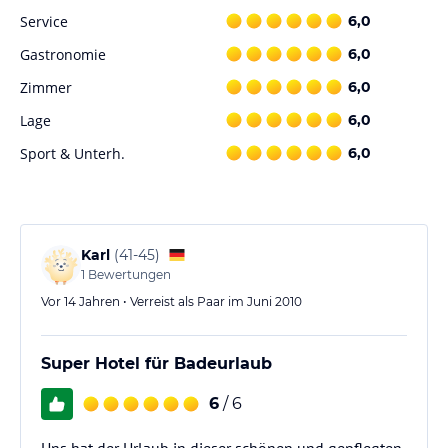
Service
6,0
Gastronomie
6,0
Zimmer
6,0
Lage
6,0
Sport & Unterh.
6,0
Karl
(
41-45
)
1
Bewertungen
Vor 14 Jahren • Verreist als Paar im Juni 2010
Super Hotel für Badeurlaub
6
/ 6
Uns hat der Urlaub in dieser schönen und gepflegten