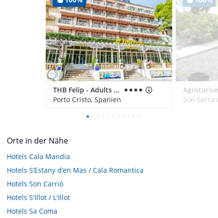
THB Felip - Adults only
Porto Cristo, Spanien
Son Serra 
Orte in der Nähe
Hotels
Cala Mandia
Hotels
S’Estany d’en Mas / Cala Romantica
Hotels
Son Carrió
Hotels
S'Illot / L'Illot
Hotels
Sa Coma