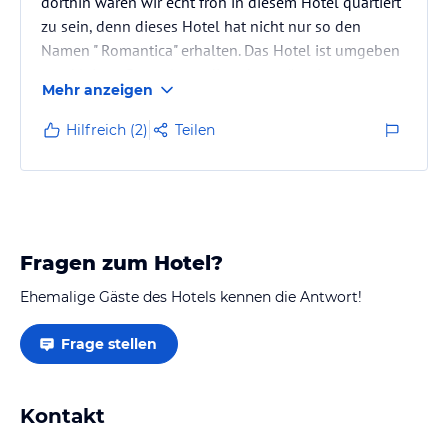
dorthin waren wir echt froh in diesem Hotel quartiert
zu sein, denn dieses Hotel hat nicht nur so den
Namen " Romantica" erhalten. Das Hotel ist umgeben
von kleinen Bungalows die sehr geräumig waren
Mehr anzeigen
(Kinderbett ist durch eine Mauer getrennt). Alle 15
Minuten fährt eine kleine Shuttle-Bahn durch die
Hilfreich (2)
Teilen
Anlage und bringt einen zum Hotel (Restaurant), Pool
oder Strand. 90 % deutschsprachiges Volk und im Juli
natürlich viele Familien.
Der Ausflug ins " Marineland" ist sehr…
Fragen zum Hotel?
Ehemalige Gäste des Hotels kennen die Antwort!
Frage stellen
Kontakt