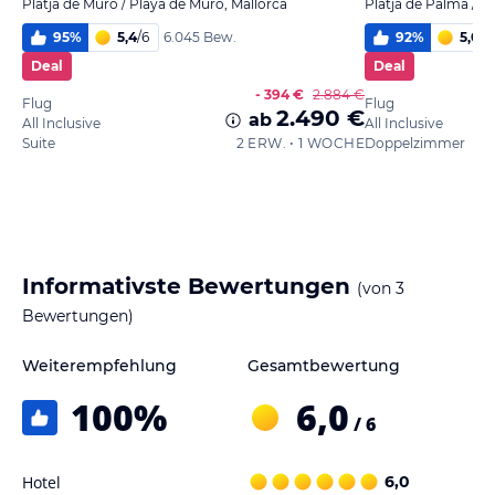
Platja de Muro / Playa de Muro, Mallorca
Platja de Palma / P
95
%
5,4
/
6
92
%
5,0
/
6
6.045 Bew.
Deal
Deal
- 394 €
2.884 €
Flug
Flug
2.490 €
ab
All Inclusive
All Inclusive
Suite
2 ERW. • 1 WOCHE
Doppelzimmer
Informativste Bewertungen
(von
3
Bewertungen)
Weiterempfehlung
Gesamtbewertung
100
%
6,0
/ 6
Hotel
6,0