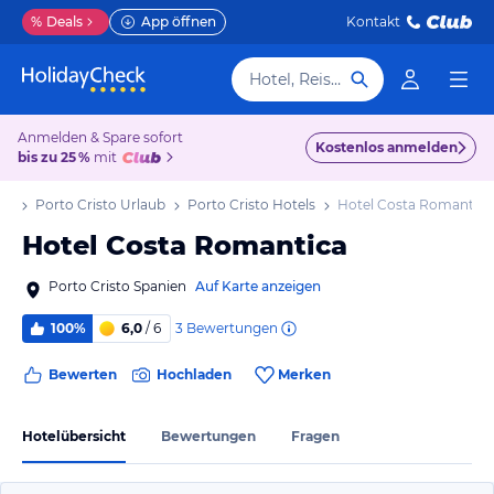
%
Deals
App öffnen
Kontakt
Hotel, Reiseziel
Anmelden & Spare sofort
Kostenlos anmelden
bis zu 25 %
mit
ub
Porto Cristo Urlaub
Porto Cristo Hotels
Hotel Costa Romantica
Hotel Costa Romantica
Porto Cristo Spanien
Auf Karte anzeigen
3
Bewertungen
100%
6,0
/ 6
Bewerten
Hochladen
Merken
Hotelübersicht
Bewertungen
Fragen