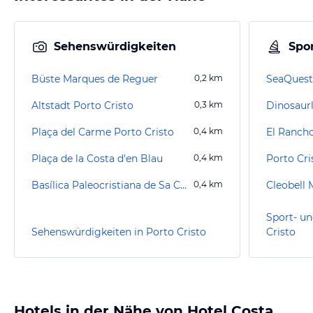
Sehenswürdigkeiten
Spor
Büste Marques de Reguer
0,2
km
SeaQuest
Altstadt Porto Cristo
0,3
km
Dinosaur
Plaça del Carme Porto Cristo
0,4
km
El Ranch
Plaça de la Costa d'en Blau
0,4
km
Porto Cri
Basílica Paleocristiana de Sa Carrotja
0,4
km
Cleobell
Sport- un
Sehenswürdigkeiten in Porto Cristo
Cristo
Hotels in der Nähe von Hotel Costa