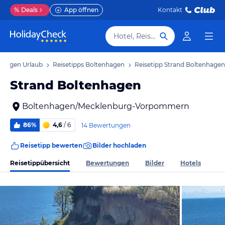
%
Deals
App öffnen
Kontakt
Hotel, Reiseziel
nhagen Urlaub
Reisetipps Boltenhagen
Reisetipp Strand Boltenhagen
Strand Boltenhagen
Boltenhagen/Mecklenburg-Vorpommern
86%
4,6
/ 6
14 Bewertungen
Reisetipp bewerten
Bilder hochladen
Reisetippübersicht
Bewertungen
Bilder
Hotels