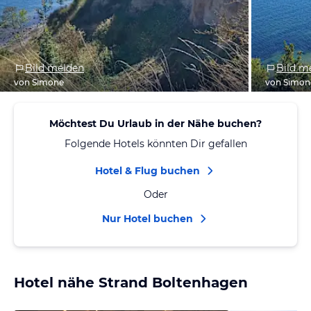
Bild melden
Bild m
von Simone
von Simon
Möchtest Du Urlaub in der Nähe buchen?
Folgende Hotels könnten Dir gefallen
Hotel & Flug buchen
Oder
Nur Hotel buchen
Hotel nähe Strand Boltenhagen