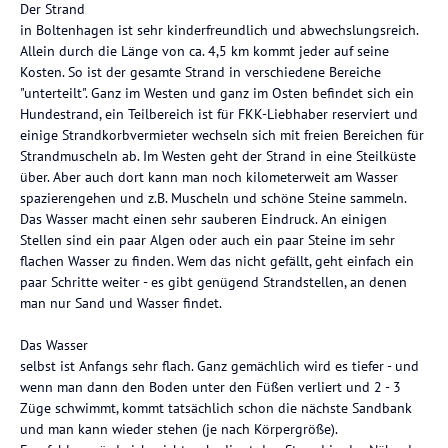
Der Strand
in Boltenhagen ist sehr kinderfreundlich und abwechslungsreich.
Allein durch die Länge von ca. 4,5 km kommt jeder auf seine
Kosten. So ist der gesamte Strand in verschiedene Bereiche
"unterteilt". Ganz im Westen und ganz im Osten befindet sich ein
Hundestrand, ein Teilbereich ist für FKK-Liebhaber reserviert und
einige Strandkorbvermieter wechseln sich mit freien Bereichen für
Strandmuscheln ab. Im Westen geht der Strand in eine Steilküste
über. Aber auch dort kann man noch kilometerweit am Wasser
spazierengehen und z.B. Muscheln und schöne Steine sammeln.
Das Wasser macht einen sehr sauberen Eindruck. An einigen
Stellen sind ein paar Algen oder auch ein paar Steine im sehr
flachen Wasser zu finden. Wem das nicht gefällt, geht einfach ein
paar Schritte weiter - es gibt genügend Strandstellen, an denen
man nur Sand und Wasser findet.
Das Wasser
selbst ist Anfangs sehr flach. Ganz gemächlich wird es tiefer - und
wenn man dann den Boden unter den Füßen verliert und 2 - 3
Züge schwimmt, kommt tatsächlich schon die nächste Sandbank
und man kann wieder stehen (je nach Körpergröße).