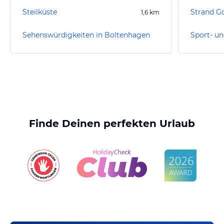
Steilküste
Strand Go
1,6
km
Sehenswürdigkeiten in Boltenhagen
Finde Deinen perfekten Urlaub