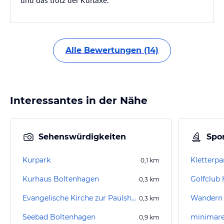
und das trotz der Kurtaxe.
Alle Bewertungen (14)
Interessantes in der Nähe
Sehenswürdigkeiten
Spor
Kurpark
Kletterp
0,1
km
Kurhaus Boltenhagen
0,3
km
Evangelische Kirche zur Paulshöhe
Wandern 
0,3
km
Seebad Boltenhagen
minimare
0,9
km