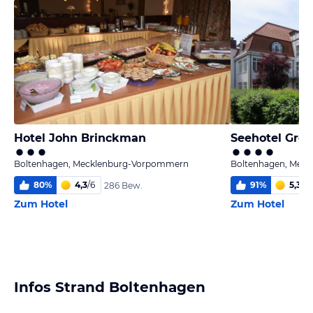
Hotel John Brinckman
Boltenhagen, Mecklenburg-Vorpommern
Boltenhagen, Mec
80
%
4,3
/
6
91
%
5,3
/
6
286 Bew.
Zum Hotel
Zum Hotel
Infos Strand Boltenhagen