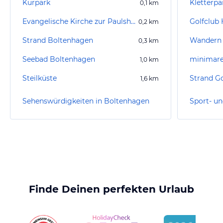
Kurpark
Kletterp
0,1
km
Evangelische Kirche zur Paulshöhe
0,2
km
Strand Boltenhagen
Wandern 
0,3
km
Seebad Boltenhagen
minimare
1,0
km
Steilküste
Strand Go
1,6
km
Sehenswürdigkeiten in Boltenhagen
Finde Deinen perfekten Urlaub