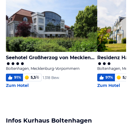
Seehotel Großherzog von Mecklenburg
Residenz Haff
Boltenhagen, Mecklenburg-Vorpommern
Boltenhagen, Mec
91
%
5,3
/
6
97
%
5,9
/
6
1.318 Bew.
Zum Hotel
Zum Hotel
Infos Kurhaus Boltenhagen