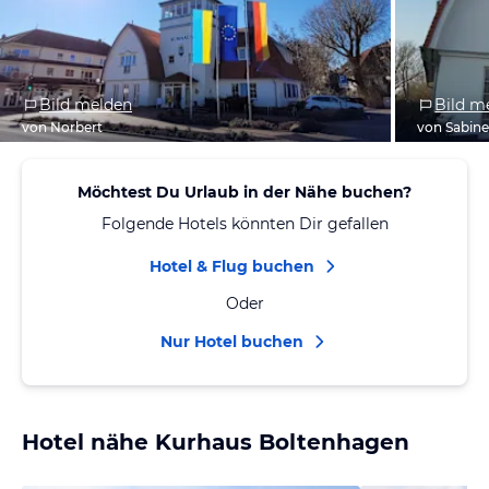
Bild melden
Bild m
von Norbert
von Sabin
Möchtest Du Urlaub in der Nähe buchen?
Folgende Hotels könnten Dir gefallen
Hotel & Flug buchen
Oder
Nur Hotel buchen
Hotel nähe Kurhaus Boltenhagen