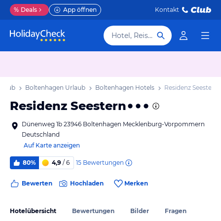
%
Deals
App öffnen
Kontakt
Hotel, Reiseziel
rlaub
Boltenhagen Urlaub
Boltenhagen Hotels
Residenz Seestern
Residenz Seestern
Dünenweg 1b 23946 Boltenhagen Mecklenburg-Vorpommern
Deutschland
Auf Karte anzeigen
15
Bewertungen
80%
4,9
/ 6
Bewerten
Hochladen
Merken
Hotelübersicht
Bewertungen
Bilder
Fragen