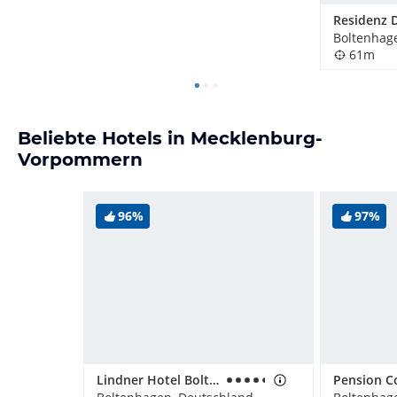
Residenz D
Boltenhag
61m
Beliebte Hotels in Mecklenburg-
Vorpommern
96%
97%
Lindner Hotel Boltenhagen, part of JdV by Hyatt
Pension C