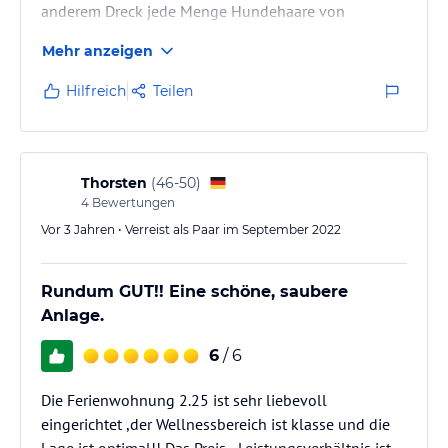
anderem Dreck jede Menge Hundehaare von
vorherigen Mietern. Badezimmer mochte man gar
Mehr anzeigen
nicht benutzen, so furchtbar dreckig. Niemals
wieder!!!
Hilfreich
Teilen
Thorsten
(
46-50
)
4
Bewertungen
Vor 3 Jahren • Verreist als Paar im September 2022
Rundum GUT!! Eine schöne, saubere
Anlage.
6
/ 6
Die Ferienwohnung 2.25 ist sehr liebevoll
eingerichtet ,der Wellnessbereich ist klasse und die
Lage ist optimal!! Das Preis - Leistungsverhältnis ist