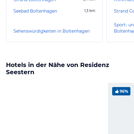
Seebad Boltenhagen
1,3
km
Strand Go
Sport- un
Sehenswürdigkeiten in Boltenhagen
Boltenha
Hotels in der Nähe von Residenz
Seestern
96%