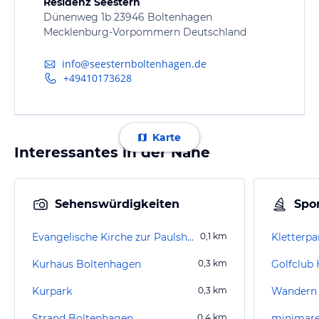
Residenz Seestern
Dünenweg 1b 23946 Boltenhagen
Mecklenburg-Vorpommern Deutschland
info@seesternboltenhagen.de
+49410173628
Karte
Interessantes in der Nähe
Sehenswürdigkeiten
Spor
Evangelische Kirche zur Paulshöhe
0,1
km
Kletterp
Kurhaus Boltenhagen
0,3
km
Kurpark
0,3
km
Wandern 
Strand Boltenhagen
0,4
km
minimare