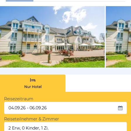
vom Hotelie
Nur Hotel
Reisezeitraum
04.09.26 - 06.09.26
Reiseteilnehmer & Zimmer
2 Erw, 0 Kinder, 1 Zi.