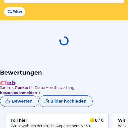
Filter
Bewertungen
Sammle
Punkte
für Deine Hotelbewertung.
Kostenlos anmelden
Bewerten
Bilder hochladen
Toll hier
6
/ 6
Wir 
Wir bewohnen derzeit das Appartement Nr.58.
Wir w