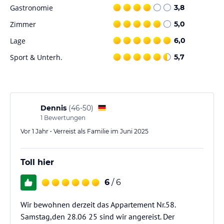
Gastronomie
3,8
Zimmer
5,0
Hinweis:
Allgemeine und unverbindliche
Hoteliers-/Veranstalter-/Kataloginformationen. Alle Angaben
Lage
6,0
ohne Gewähr und ohne Prüfung durch HolidayCheck. Bitte
Sport & Unterh.
5,7
lies vor der Buchung die verbindlichen
Angebotsdetails
des
jeweiligen Veranstalters.
Dennis
(
46-50
)
1
Bewertungen
Vor 1 Jahr • Verreist als Familie im Juni 2025
Toll hier
6
/ 6
Wir bewohnen derzeit das Appartement Nr.58.
Samstag,den 28.06 25 sind wir angereist. Der