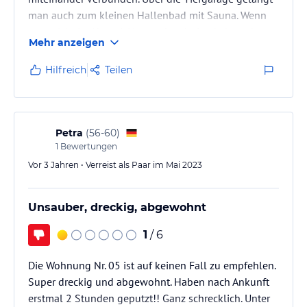
man auch zum kleinen Hallenbad mit Sauna. Wenn
man nicht im Haus 1 Untergebracht ist da braucht
Mehr anzeigen
man nur den Aufzug zu benutzen Im Erdgeschoss der
Apartments sind auch 1 Italiener, Inder und Chinese
Hilfreich
Teilen
untergebracht auch 1 Eisdiele gibt es an der Ecke. An
der Rezeption gibt es Fahrräder und Bollerwagen zu
leihen.
Petra
(
56-60
)
1
Bewertungen
Vor 3 Jahren • Verreist als Paar im Mai 2023
Unsauber, dreckig, abgewohnt
1
/ 6
Die Wohnung Nr. 05 ist auf keinen Fall zu empfehlen.
Super dreckig und abgewohnt. Haben nach Ankunft
erstmal 2 Stunden geputzt!! Ganz schrecklich. Unter