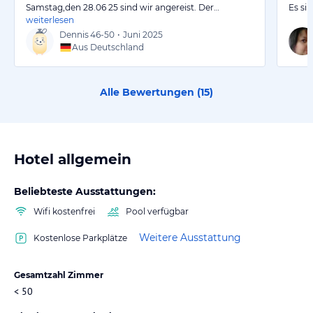
Samstag,den 28.06 25 sind wir angereist. Der…
Es si
weiterlesen
Dennis
46-50
•
Juni 2025
Aus Deutschland
Alle Bewertungen (
15
)
Hotel allgemein
Beliebteste Ausstattungen:
Wifi kostenfrei
Pool verfügbar
Weitere Ausstattung
Kostenlose Parkplätze
Gesamtzahl Zimmer
< 50