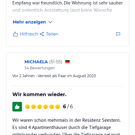
Empfang war freundlich. Die Wohnung ist sehr sauber
und ordentlich. Ausstattung lässt keine Wünsche
offen. Man hat an alles gedacht. Jetzt freuen wir uns
Mehr anzeigen
sehr, unseren Urlaub hier verbringen zu dürfen.
Restaurants gleich in unmittelbarer Nähe, der Strand
Hilfreich
Teilen
sowie seine Promenade auch. 5 Tage verbleiben uns
noch und diese werden und können wir hier ,definitiv
vollends genießen. Danke ans Team. Kommen gerne
wieder.
MICHAELA
(
51-55
)
34
Bewertungen
Vor 2 Jahren • Verreist als Paar im August 2023
Wir kommen wieder.
6
/ 6
Wir waren schon mehrmals in der Residenz Seestern.
Es sind 4 Apartmenthäuser durch die Tiefgarage
miteinander verbunden. Über die Tiefgarage gelangt