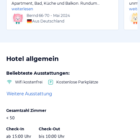
Apartment, Bad, Küche und Balkon. Rundum…
unmit
weiterlesen
weite
Bernd
66-70
•
Mai 2024
Aus Deutschland
Hotel allgemein
Beliebteste Ausstattungen:
Wifi kostenfrei
Kostenlose Parkplätze
Weitere Ausstattung
Gesamtzahl Zimmer
< 50
Check-In
Check-Out
ab 15:00 Uhr
bis 10:00 Uhr