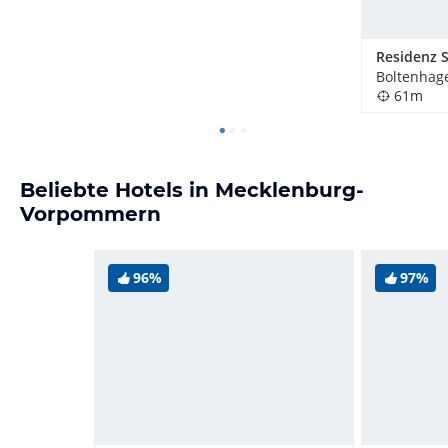
Residenz 
Boltenhag
61m
Beliebte Hotels in Mecklenburg-
Vorpommern
96%
97%