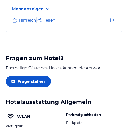
Doppelgarage zugewachsen mit Bäumen. Maximal im
Mehr anzeigen
Dezember, wenn die Bäume kahl sind, könnte man
durch die Äste einen Meerblick erahnen.
Hilfreich
Teilen
Die Appartements, wie auf der Homepage zu sehen,
sind in die Jahre gekommen. Damals in den späten
1990ern gebaut, sind sie heute nicht mehr auf dem
Standard. Angefangen von einer…
Fragen zum Hotel?
Ehemalige Gäste des Hotels kennen die Antwort!
Frage stellen
Hotelausstattung Allgemein
Parkmöglichkeiten
WLAN
Parkplatz
Verfügbar