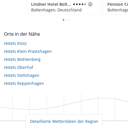
Lindner Hotel Boltenhagen, part of JdV by Hyatt
Pension C
Boltenhagen, Deutschland
Boltenhag
Orte in der Nähe
Hotels
Klütz
Hotels
Klein Pravtshagen
Hotels
Wohlenberg
Hotels
Oberhof
Hotels
Stellshagen
Hotels
Reppenhagen
Detaillierte Wetterdaten der Region