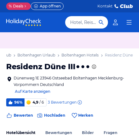
%
Deals
App öffnen
Kontakt
Hotel, Reiseziel
rlaub
Boltenhagen Urlaub
Boltenhagen Hotels
Residenz Düne III
Residenz Düne III
Dünenweg 1E 23946 Ostseebad Boltenhagen Mecklenburg-
Vorpommern Deutschland
Auf Karte anzeigen
3
Bewertungen
96%
4,9
/ 6
Bewerten
Hochladen
Merken
Hotelübersicht
Bewertungen
Bilder
Fragen