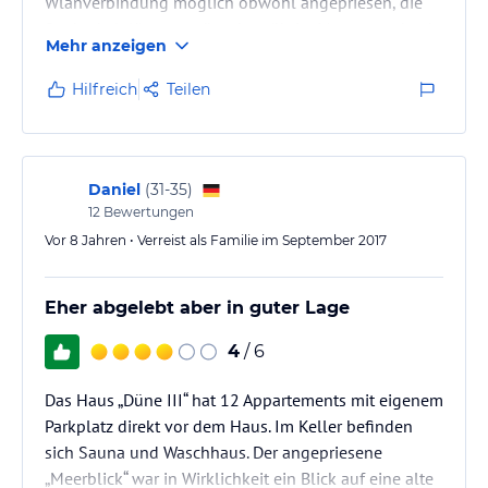
Wlanverbindung möglich obwohl angepriesen, die
Sauberkeit lässt zu wünschen übrig, Matratzen durch
Mehr anzeigen
gelegen
Hilfreich
Teilen
Daniel
(
31-35
)
12
Bewertungen
Vor 8 Jahren • Verreist als Familie im September 2017
Eher abgelebt aber in guter Lage
4
/ 6
Das Haus „Düne III“ hat 12 Appartements mit eigenem
Parkplatz direkt vor dem Haus. Im Keller befinden
sich Sauna und Waschhaus. Der angepriesene
„Meerblick“ war in Wirklichkeit ein Blick auf eine alte