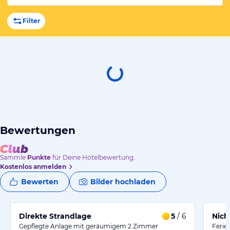
Filter
Bewertungen
Sammle
Punkte
für Deine Hotelbewertung.
Kostenlos anmelden
Bewerten
Bilder hochladen
Direkte Strandlage
5
/ 6
Nich
Gepflegte Anlage mit geräumigem 2 Zimmer
Ferie