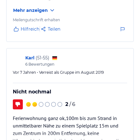
körperlichen Beschwerden schwer vorstellbar.
Mehr anzeigen
Ansonsten alles in der Nähe was sehr angenehm ist
Meilengutschrift erhalten
Hilfreich
Teilen
Karl
(
51-55
)
6
Bewertungen
Vor 7 Jahren • Verreist als Gruppe im August 2019
Nicht nochmal
2
/ 6
Ferienwohnung ganz ok,100m bis zum Strand in
unmittelbarer Nähe zu einem Spielplatz 15m und
zum Zentrum in 200m Entfernung, keine