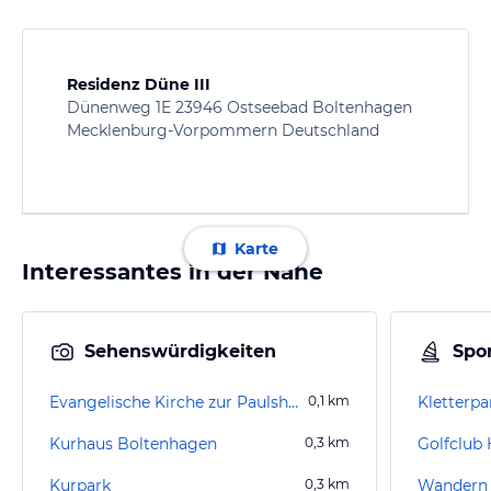
Residenz Düne III
Dünenweg 1E 23946 Ostseebad Boltenhagen
Mecklenburg-Vorpommern Deutschland
Karte
Interessantes in der Nähe
Sehenswürdigkeiten
Spor
Evangelische Kirche zur Paulshöhe
0,1
km
Kletterp
Kurhaus Boltenhagen
0,3
km
Kurpark
0,3
km
Wandern 