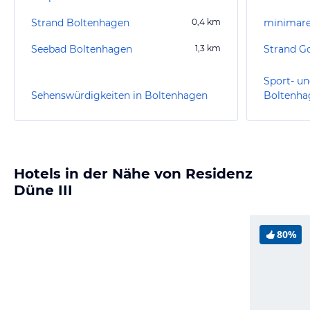
Strand Boltenhagen
0,4
km
minimare
Seebad Boltenhagen
1,3
km
Strand Go
Sport- un
Sehenswürdigkeiten in Boltenhagen
Boltenha
Hotels in der Nähe von Residenz
Düne III
80%