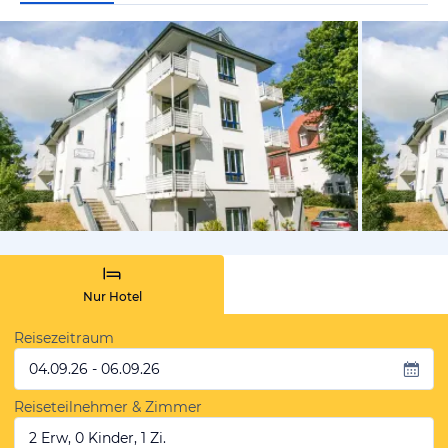
vom Hotelie
Nur Hotel
Reisezeitraum
04.09.26 - 06.09.26
Reiseteilnehmer & Zimmer
2 Erw, 0 Kinder, 1 Zi.