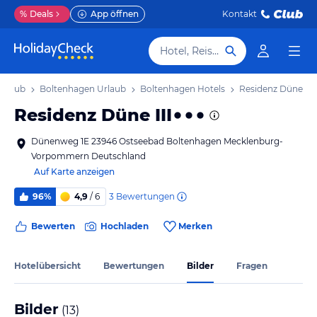
%
Deals
App öffnen
Kontakt
Hotel, Reiseziel
rlaub
Boltenhagen Urlaub
Boltenhagen Hotels
Residenz Düne III
Residenz Düne III
Dünenweg 1E 23946 Ostseebad Boltenhagen Mecklenburg-
Vorpommern Deutschland
Auf Karte anzeigen
3
Bewertungen
96%
4,9
/ 6
Bewerten
Hochladen
Merken
Hotelübersicht
Bewertungen
Bilder
Fragen
Bilder
(
13
)