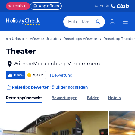
%
Deals
App öffnen
Kontakt
Hotel, Reiseziel
mern Urlaub
Wismar Urlaub
Reisetipps Wismar
Reisetipp Theater
Theater
Wismar/Mecklenburg-Vorpommern
100%
5,3
/ 6
1 Bewertung
Reisetipp bewerten
Bilder hochladen
Reisetippübersicht
Bewertungen
Bilder
Hotels