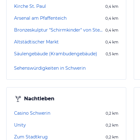
Kirche St. Paul
0,4
km
Arsenal am Pfaffenteich
0,4
km
Bronzeskulptur "Schirmkinder" von Stephan Horota
0,4
km
Altstädtischer Markt
0,4
km
Säulengebäude (Krambudengebäude)
0,5
km
Sehenswürdigkeiten in Schwerin
Nachtleben
Casino Schwerin
0,2
km
Unity
0,2
km
Zum Stadtkrug
0,2
km