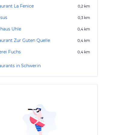
aurant La Fenice
0,2
km
sus
0,3
km
haus Uhle
0,4
km
aurant Zur Guten Quelle
0,4
km
erei Fuchs
0,4
km
aurants in Schwerin