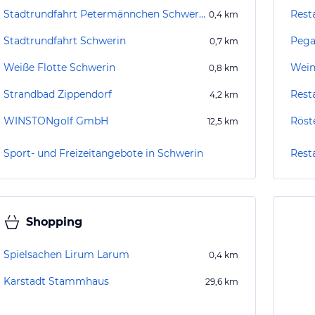
Stadtrundfahrt Petermännchen Schwerin
Rest
0,4
km
Stadtrundfahrt Schwerin
Pega
0,7
km
Weiße Flotte Schwerin
Wein
0,8
km
Strandbad Zippendorf
Rest
4,2
km
WINSTONgolf GmbH
Röst
12,5
km
Sport- und Freizeitangebote in Schwerin
Rest
Shopping
Spielsachen Lirum Larum
0,4
km
Karstadt Stammhaus
29,6
km