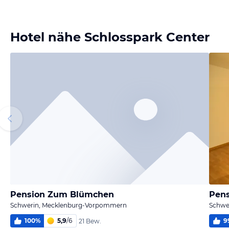
Hotel nähe Schlosspark Center
Pension Zum Blümchen
Pens
Schwerin, Mecklenburg-Vorpommern
Schwe
100
%
5,9
/
6
9
21 Bew.