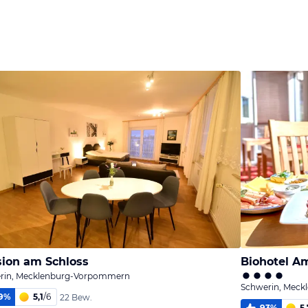
ion am Schloss
Biohotel A
rin, Mecklenburg-Vorpommern
Schwerin, Mec
9
%
5,1
/
6
22 Bew.
93
%
5,