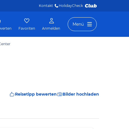
Kontakt
HolidayCheck 
Menü
werten
Favoriten
Anmelden
Center
Reisetipp bewerten
Bilder hochladen