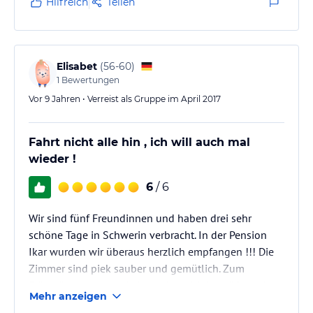
Hilfreich
Teilen
Elisabet
(
56-60
)
1
Bewertungen
Vor 9 Jahren • Verreist als Gruppe im April 2017
Fahrt nicht alle hin , ich will auch mal
wieder !
6
/ 6
Wir sind fünf Freundinnen und haben drei sehr
schöne Tage in Schwerin verbracht. In der Pension
Ikar wurden wir überaus herzlich empfangen !!! Die
Zimmer sind piek sauber und gemütlich. Zum
Frühstück wurden wieder so herzlich begrüßt und
Mehr anzeigen
das Buffet wurde mit Liebe und reichlicher Auswahl