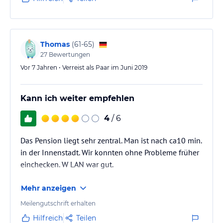
wird noch renoviert. Für gehbehinderte Gäste würde
ich die Pension nicht empfehlen weil kein Lift
vorhanden ist. Auch zum Frühstücksraum führt eine
kurze Treppe. Wenn…
Thomas
(
61-65
)
27
Bewertungen
Vor 7 Jahren • Verreist als Paar im Juni 2019
Kann ich weiter empfehlen
4
/ 6
Das Pension liegt sehr zentral. Man ist nach ca10 min.
in der Innenstadt. Wir konnten ohne Probleme früher
einchecken. W LAN war gut.
Mehr anzeigen
Meilengutschrift erhalten
Hilfreich
Teilen