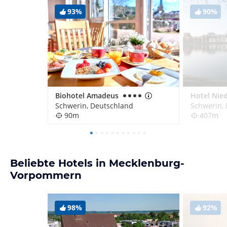
93%
90%
Biohotel Amadeus
Schwerin, Deutschland
Schwerin,
90m
407m
Beliebte Hotels in Mecklenburg-
Vorpommern
98%
92%