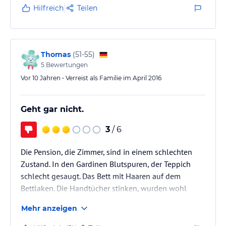
vorbereitet. Ein Dankeschön an das ganze Team ,
Hilfreich
Teilen
die "fantastischen fünf "
Thomas
(
51-55
)
5
Bewertungen
Vor 10 Jahren • Verreist als Familie im April 2016
Geht gar nicht.
3
/ 6
Die Pension, die Zimmer, sind in einem schlechten
Zustand. In den Gardinen Blutspuren, der Teppich
schlecht gesaugt. Das Bett mit Haaren auf dem
Bettlaken. Die Handtücher stinken, wurden wohl
nicht richtig getrocknet. Ich kann die Bewertungen
Mehr anzeigen
der Buchungsportale nicht nachvollziehen. Wir waren
mehrere Familen und alle hatte das gleiche zu