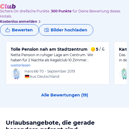
Sichere Dir
dreifache
Punkte:
300
Punkte
für Deine Bewertung dieses
Hotels.
Kostenlos anmelden
Bewerten
Bilder hochladen
Tolle Pension nah am Stadtzentrum
5
/ 6
Kann
Nette Pension in ruhiger Lage am Centrum. Wir
Das P
haben für 2 Nächte als Kegelclub 10 Zimmer…
in de
weiterlesen
Hans
66-70
•
September 2019
Aus Deutschland
Alle Bewertungen (
19
)
Urlaubsangebote, die gerade