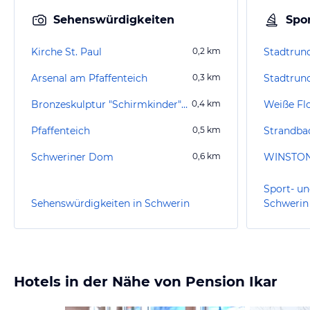
Sehenswürdigkeiten
Spor
Kirche St. Paul
0,2
km
Arsenal am Pfaffenteich
0,3
km
Stadtrun
Bronzeskulptur "Schirmkinder" von Stephan Horota
0,4
km
Weiße Fl
Pfaffenteich
0,5
km
Strandba
Schweriner Dom
0,6
km
WINSTON
Sport- un
Sehenswürdigkeiten in Schwerin
Schwerin
Hotels in der Nähe von Pension Ikar