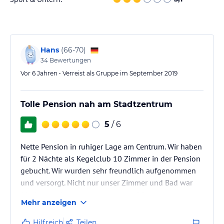
Sport und Unterhaltung
Die Pension Ikar bietet einen Fahrradverleih, so dass Sie die
Umgebung von Schwerin bequem erkunden können. Darüber
hinaus bietet das kostenfreie WLAN in der Unterkunft die
Möglichkeit, sich über weitere Freizeitangebote in der Umgebung
Hans
(
66-70
)
zu informieren. Parkplätze stehen vor Ort zur Verfügung und die
34
Bewertungen
Autobahn A14 erreichen Sie in nur 15 Minuten.
Vor 6 Jahren • Verreist als Gruppe im September 2019
Hinweis:
Verfasst von HolidayCheck mit Hilfe von KI. Alle
Angaben ohne Gewähr. Bitte lies vor der Buchung die
Tolle Pension nah am Stadtzentrum
verbindlichen
Angebotsdetails
des jeweiligen Veranstalters.
5
/ 6
Nette Pension in ruhiger Lage am Centrum. Wir haben
für 2 Nächte als Kegelclub 10 Zimmer in der Pension
gebucht. Wir wurden sehr freundlich aufgenommen
und versorgt. Nicht nur unser Zimmer und Bad war
frisch renoviert, sondern auch die Räume unserer
Mehr anzeigen
Freunde. Alles war sehr sauber und gepflegt. Es gab
ein schönes Frühstücksbuffet. Im kleinen Innenhof
Hilfreich
Teilen