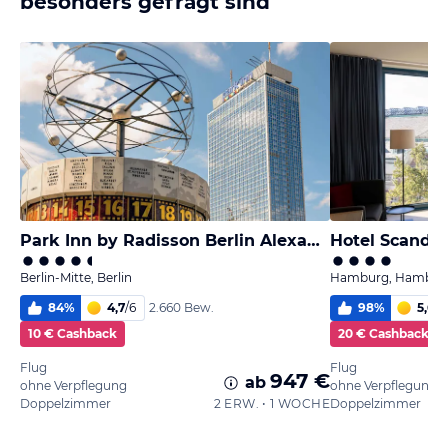
besonders gefragt sind
Park Inn by Radisson Berlin Alexanderplatz
Hotel Scandi
Berlin-Mitte, Berlin
Hamburg, Hambur
84
%
4,7
/
6
98
%
5,6
/
6
2.660 Bew.
10 € Cashback
20 € Cashback
Flug
Flug
947 €
ab
ohne Verpflegung
ohne Verpflegung
Doppelzimmer
2 ERW. • 1 WOCHE
Doppelzimmer