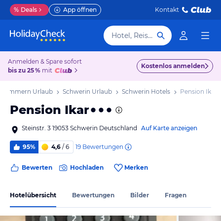
%
Deals
App öffnen
Kontakt
Hotel, Reiseziel
Anmelden & Spare sofort
Kostenlos anmelden
bis zu 25 %
mit
rpommern Urlaub
Schwerin Urlaub
Schwerin Hotels
Pension Ikar
Pension Ikar
Steinstr. 3 19053 Schwerin Deutschland
Auf Karte anzeigen
19
Bewertungen
95%
4,6
/ 6
Bewerten
Hochladen
Merken
Hotelübersicht
Bewertungen
Bilder
Fragen