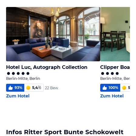
Hotel Luc, Autograph Collection
Berlin-Mitte, Berlin
Berlin-Mitte, Berlin
93
%
5,4
/
6
100
%
5,3
/
22 Bew.
Zum Hotel
Zum Hotel
Infos Ritter Sport Bunte Schokowelt