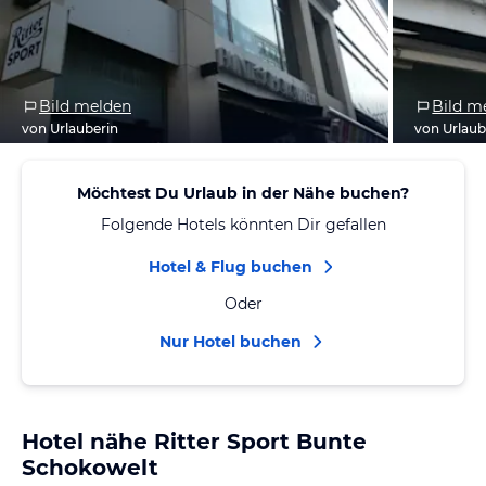
Bild melden
Bild m
von Urlauberin
von Urlaub
Möchtest Du Urlaub in der Nähe buchen?
Folgende Hotels könnten Dir gefallen
Hotel & Flug buchen
Oder
Nur Hotel buchen
Hotel nähe Ritter Sport Bunte
Schokowelt