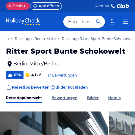
%
Deals
App öffnen
Kontakt
Hotel, Reiseziel
rlaub
Reisetipps Berlin-Mitte
Reisetipp Ritter Sport Bunte Schokowelt
Ritter Sport Bunte Schokowelt
Berlin-Mitte/Berlin
65%
4,1
/ 6
17 Bewertungen
Reisetipp bewerten
Bilder hochladen
Reisetippübersicht
Bewertungen
Bilder
Hotels