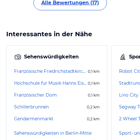
Alle Bewertungen (17)
Interessantes in der Nähe
Sehenswürdigkeiten
Spor
Französische Friedrichstadtkirche
Robot Cit
0,1
km
Hochschule für Musik Hanns Eisler Berlin
Stadtrund
0,1
km
Französischer Dom
Lino City
0,1
km
Schillerbrunnen
0,2
km
Gendarmenmarkt
2 Wheel 
0,2
km
Sehenswürdigkeiten in Berlin-Mitte