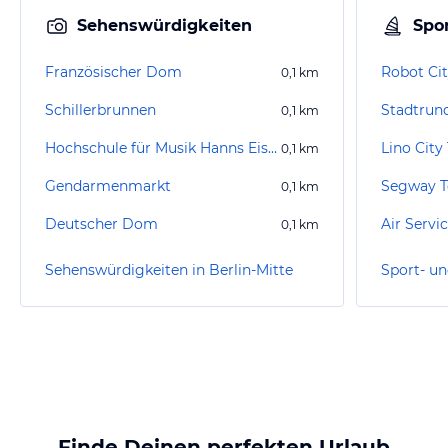
Sehenswürdigkeiten
Spor
Französischer Dom
Robot Cit
0,1
km
Schillerbrunnen
Stadtrund
0,1
km
Hochschule für Musik Hanns Eisler Berlin
Lino City
0,1
km
Gendarmenmarkt
0,1
km
Deutscher Dom
Air Servi
0,1
km
Sehenswürdigkeiten in Berlin-Mitte
Finde Deinen perfekten Urlaub