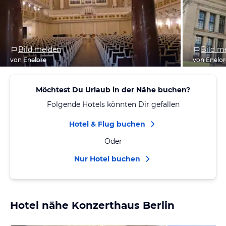
Bild melden
Bild m
von Enelore
von Enelor
Möchtest Du Urlaub in der Nähe buchen?
Folgende Hotels könnten Dir gefallen
Hotel & Flug buchen
Oder
Nur Hotel buchen
Hotel nähe Konzerthaus Berlin