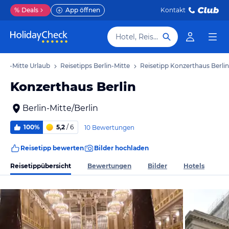
%
Deals
App öffnen
Kontakt
Hotel, Reiseziel
rlin-Mitte Urlaub
Reisetipps Berlin-Mitte
Reisetipp Konzerthaus Berlin
Konzerthaus Berlin
Berlin-Mitte/Berlin
100%
5,2
/ 6
10 Bewertungen
Reisetipp bewerten
Bilder hochladen
Reisetippübersicht
Bewertungen
Bilder
Hotels