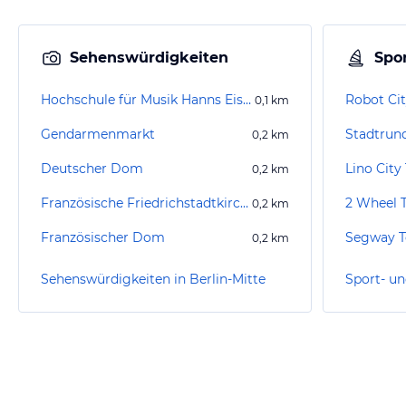
Sehenswürdigkeiten
Spor
Hochschule für Musik Hanns Eisler Berlin
Robot Cit
0,1
km
Gendarmenmarkt
Stadtrund
0,2
km
Deutscher Dom
Lino City
0,2
km
Französische Friedrichstadtkirche
2 Wheel 
0,2
km
Französischer Dom
0,2
km
Sehenswürdigkeiten in Berlin-Mitte