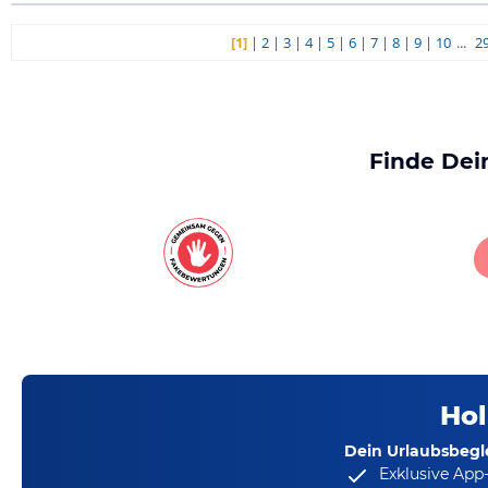
[1]
|
2
|
3
|
4
|
5
|
6
|
7
|
8
|
9
|
10
...
2
Finde Dei
Hol
Dein Urlaubsbegle
Exklusive App