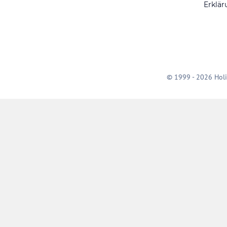
Erklär
© 1999 - 2026 Holi