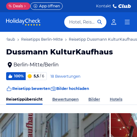
%
Deals
App öffnen
Kontakt
Hotel, Reiseziel
te Urlaub
Reisetipps Berlin-Mitte
Reisetipp Dussmann KulturKaufhaus
Dussmann KulturKaufhaus
Berlin-Mitte/Berlin
100%
5,5
/ 6
18 Bewertungen
Reisetipp bewerten
Bilder hochladen
Reisetippübersicht
Bewertungen
Bilder
Hotels