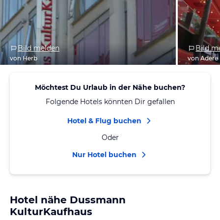
Bild melden
Bild m
von Herb
von Adere
Möchtest Du Urlaub in der Nähe buchen?
Folgende Hotels könnten Dir gefallen
Hotel & Flug buchen
Oder
Nur Hotel buchen
Hotel nähe Dussmann
KulturKaufhaus