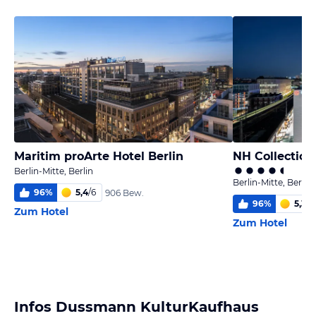
Maritim proArte Hotel Berlin
Berlin-Mitte, Berlin
Berlin-Mitte, Berlin
96
%
5,4
/
6
906 Bew.
96
%
5,3
/
6
Zum Hotel
Zum Hotel
Infos Dussmann KulturKaufhaus