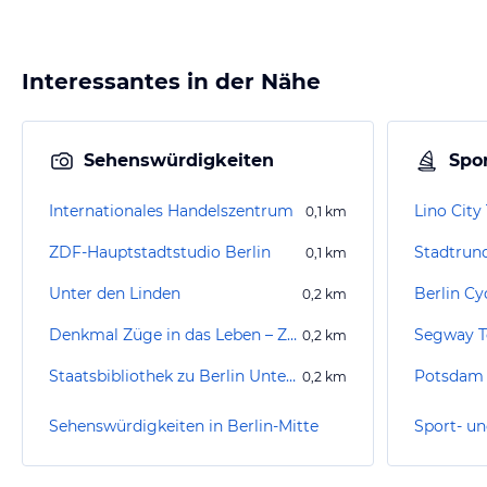
Interessantes in der Nähe
Sehenswürdigkeiten
Spor
Internationales Handelszentrum
Lino City
0,1
km
ZDF-Hauptstadtstudio Berlin
Stadtrund
0,1
km
Unter den Linden
Berlin Cy
0,2
km
Denkmal Züge in das Leben – Züge in den Tod
0,2
km
Staatsbibliothek zu Berlin Unter den Linden
Potsdam 
0,2
km
Sehenswürdigkeiten in Berlin-Mitte