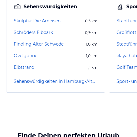
Sehenswürdigkeiten
Spor
Skulptur Die Ameisen
0,5
km
Schröders Elbpark
0,9
km
Findling Alter Schwede
1,0
km
Övelgönne
1,0
km
Elbstrand
Golf Te
1,1
km
Sehenswürdigkeiten in Hamburg-Altona
Finde Deinen perfekten Urlaub