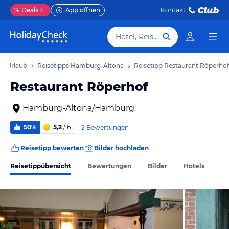
%
Deals
App öffnen
Kontakt
Hotel, Reiseziel
a Urlaub
Reisetipps Hamburg-Altona
Reisetipp Restaurant Röperhof
Restaurant Röperhof
Hamburg-Altona/Hamburg
50%
5,2
/ 6
2 Bewertungen
Reisetipp bewerten
Bilder hochladen
Reisetippübersicht
Bewertungen
Bilder
Hotels