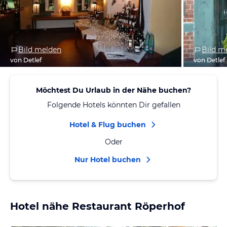
Bild melden
Bild m
von Detlef
von Detlef
Möchtest Du Urlaub in der Nähe buchen?
Folgende Hotels könnten Dir gefallen
Hotel & Flug buchen
Oder
Nur Hotel buchen
Hotel nähe Restaurant Röperhof