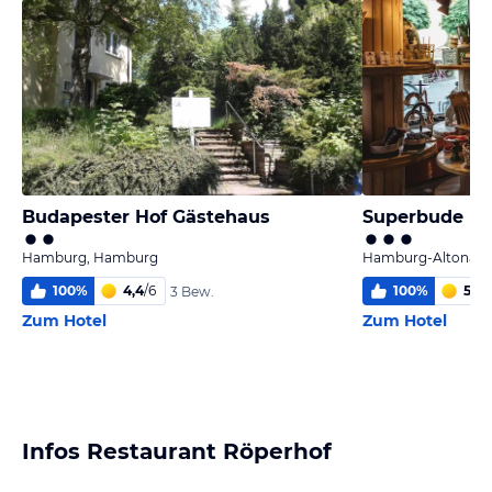
Budapester Hof Gästehaus
Superbude H
Hamburg, Hamburg
Hamburg-Altona, 
100
%
4,4
/
6
100
%
5,8
/
3 Bew.
Zum Hotel
Zum Hotel
Infos Restaurant Röperhof