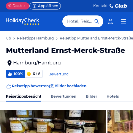
%
Deals
App öffnen
Kontakt
Hotel, Reiseziel
Urlaub
Reisetipps Hamburg
Reisetipp Mutterland Ernst-Merck-Straße
Mutterland Ernst-Merck-Straße
Hamburg/Hamburg
100%
6
/ 6
1 Bewertung
Reisetipp bewerten
Bilder hochladen
Reisetippübersicht
Bewertungen
Bilder
Hotels