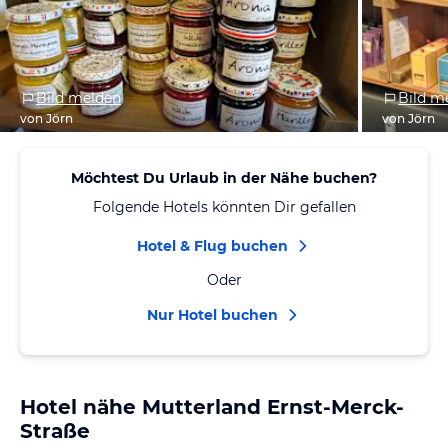
Bild melden
Bild m
von Jörn
von Jörn
Möchtest Du Urlaub in der Nähe buchen?
Folgende Hotels könnten Dir gefallen
Hotel & Flug buchen
Oder
Nur Hotel buchen
Hotel nähe Mutterland Ernst-Merck-
Straße