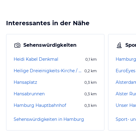
Interessantes in der Nähe
Sehenswürdigkeiten
Spor
Heidi Kabel Denkmal
Hamburg 
0,1
km
Heilige Dreieinigkeits-Kirche / Kirche St. Georg
EuroEyes 
0,2
km
Hansaplatz
Alsterdam
0,3
km
Hansabrunnen
Alster Ru
0,3
km
Hamburg Hauptbahnhof
Unser Ha
0,3
km
Sehenswürdigkeiten in Hamburg