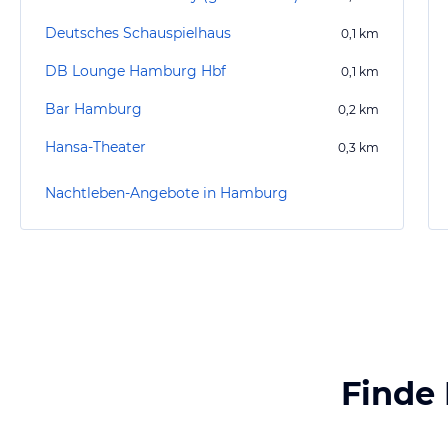
Deutsches Schauspielhaus
0,1
km
DB Lounge Hamburg Hbf
0,1
km
Bar Hamburg
0,2
km
Hansa-Theater
0,3
km
Nachtleben-Angebote in Hamburg
Finde