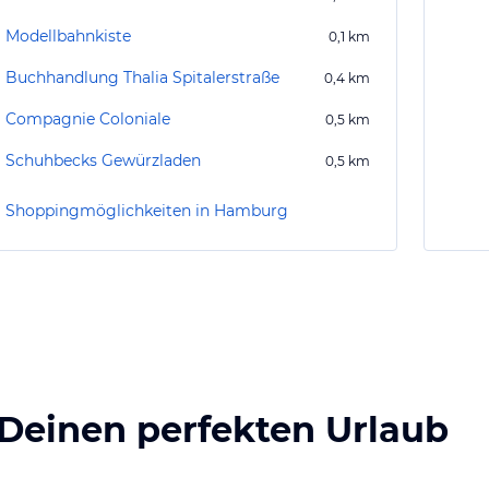
Modellbahnkiste
0,1
km
Buchhandlung Thalia Spitalerstraße
0,4
km
Compagnie Coloniale
0,5
km
Schuhbecks Gewürzladen
0,5
km
Shoppingmöglichkeiten in Hamburg
 Deinen perfekten Urlaub