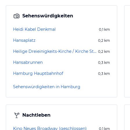
Sehenswürdigkeiten
Heidi Kabel Denkmal
0,1
km
Hansaplatz
0,2
km
Heilige Dreieinigkeits-Kirche / Kirche St. Georg
0,2
km
Hansabrunnen
0,3
km
Hamburg Hauptbahnhof
0,3
km
Sehenswürdigkeiten in Hamburg
Nachtleben
Kino Neues Broadway (geschlossen)
0,1
km