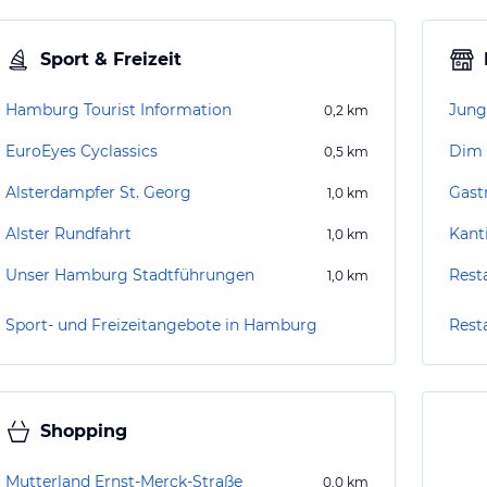
Sport & Freizeit
Hamburg Tourist Information
Jung
0,2
km
EuroEyes Cyclassics
Dim 
0,5
km
Alsterdampfer St. Georg
Gast
1,0
km
Alster Rundfahrt
Kant
1,0
km
Unser Hamburg Stadtführungen
Rest
1,0
km
Sport- und Freizeitangebote in Hamburg
Rest
Shopping
Mutterland Ernst-Merck-Straße
0,0
km