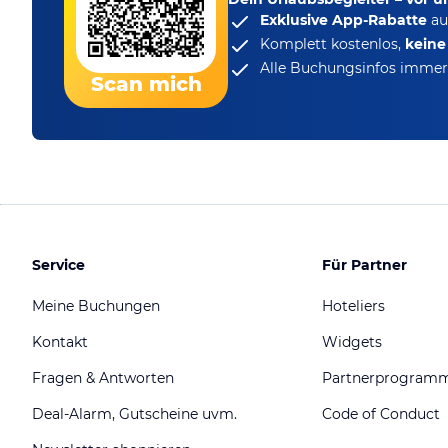
Exklusive App-Rabatte
au
Komplett kostenlos,
kein
Alle Buchungsinfos immer 
Scan mich
Service
Für Partner
Meine Buchungen
Hoteliers
Kontakt
Widgets
Fragen & Antworten
Partnerprogram
Deal-Alarm, Gutscheine uvm.
Code of Conduct