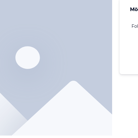
Mö
Fo