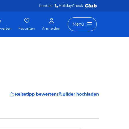
Kontakt
HolidayCheck 
Menü
werten
Favoriten
Anmelden
Reisetipp bewerten
Bilder hochladen