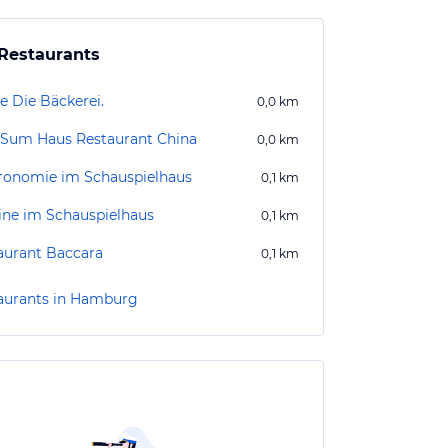
Restaurants
e Die Bäckerei.
0,0
km
Sum Haus Restaurant China
0,0
km
ronomie im Schauspielhaus
0,1
km
ine im Schauspielhaus
0,1
km
aurant Baccara
0,1
km
aurants in Hamburg