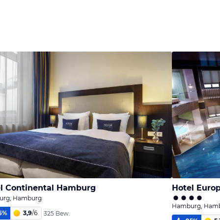
l Continental Hamburg
Hotel Euro
rg, Hamburg
Hamburg, Ham
6
%
3,9
/
6
325 Bew.