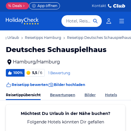
%
Deals
App öffnen
Kontakt
Hotel, Reiseziel
rg Urlaub
Reisetipps Hamburg
Reisetipp Deutsches Schauspielhaus
Deutsches Schauspielhaus
Hamburg/Hamburg
100%
5,5
/ 6
1 Bewertung
Reisetipp bewerten
Bilder hochladen
Reisetippübersicht
Bewertungen
Bilder
Hotels
Möchtest Du Urlaub in der Nähe buchen?
Folgende Hotels könnten Dir gefallen