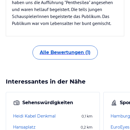
haben uns die Aufführung "Penthesilea" angesehen
und waren hellauf begeistert. Die teils jungen
SchauspielerInnen begeisterte das Publikum. Das
Publikum war vom Lebensalter her bunt gemischt.
Alle Bewertungen (1)
Interessantes in der Nähe
Sehenswürdigkeiten
Spor
Heidi Kabel Denkmal
Hamburg 
0,1
km
Hansaplatz
EuroEyes 
0,2
km