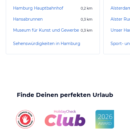
Hamburg Hauptbahnhof
Alsterdam
0,2
km
Hansabrunnen
Alster Ru
0,3
km
Museum für Kunst und Gewerbe
Unser Ha
0,3
km
Sehenswürdigkeiten in Hamburg
Finde Deinen perfekten Urlaub