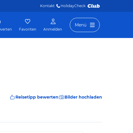
Kontakt
HolidayCheck 
Menü
werten
Favoriten
Anmelden
Reisetipp bewerten
Bilder hochladen