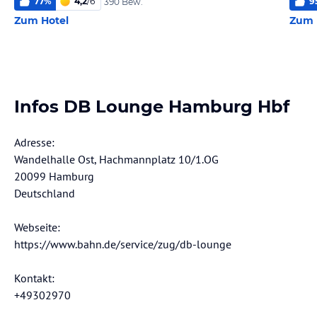
77
%
4,2
/
6
9
390 Bew.
Zum Hotel
Zum 
Infos DB Lounge Hamburg Hbf
Adresse:
Wandelhalle Ost, Hachmannplatz 10/1.OG
20099 Hamburg
Deutschland
Webseite:
https://www.bahn.de/service/zug/db-lounge
Kontakt:
+49302970