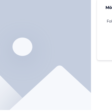
Mö
Fo