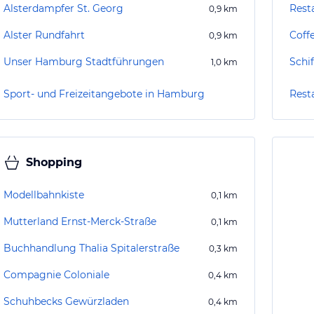
Alsterdampfer St. Georg
Rest
0,9
km
Alster Rundfahrt
Coff
0,9
km
Unser Hamburg Stadtführungen
Schi
1,0
km
Sport- und Freizeitangebote in Hamburg
Rest
Shopping
Modellbahnkiste
0,1
km
Mutterland Ernst-Merck-Straße
0,1
km
Buchhandlung Thalia Spitalerstraße
0,3
km
Compagnie Coloniale
0,4
km
Schuhbecks Gewürzladen
0,4
km