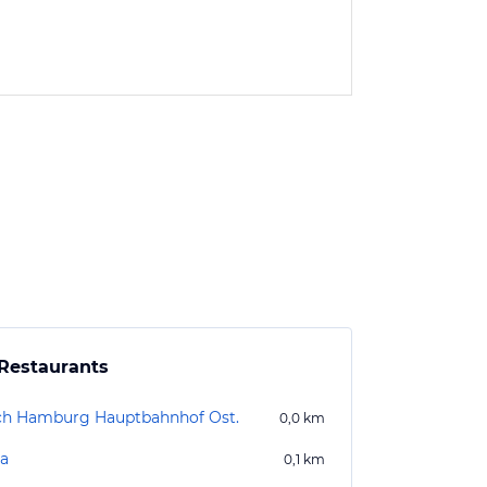
Restaurants
ch Hamburg Hauptbahnhof Ost.
0,0
km
a
0,1
km