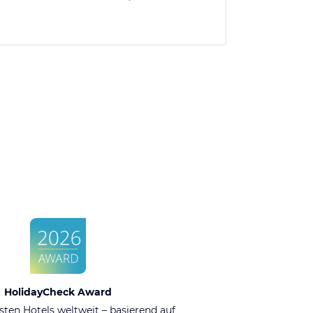
HolidayCheck Award
sten Hotels weltweit – basierend auf