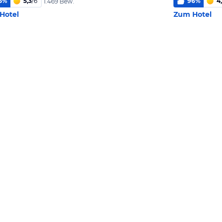
5
%
5,3
/
6
96
%
4
1.469 Bew.
Hotel
Zum Hotel