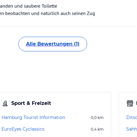
anden und saubere Toilette
n beobachten und natürlich auch seinen Zug
Alle Bewertungen (1)
Sport & Freizeit
Hamburg Tourist Information
Dits
0,0
km
EuroEyes Cyclassics
Sahh
0,4
km