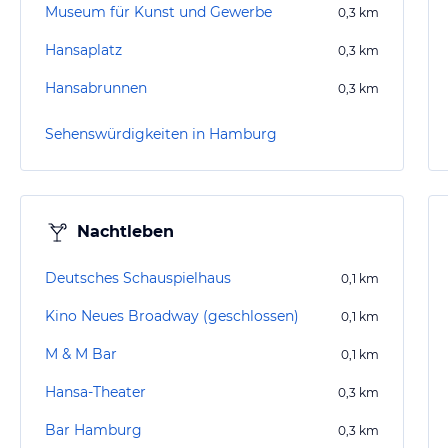
Museum für Kunst und Gewerbe
0,3
km
Hansaplatz
0,3
km
Hansabrunnen
0,3
km
Sehenswürdigkeiten in Hamburg
Nachtleben
Deutsches Schauspielhaus
0,1
km
Kino Neues Broadway (geschlossen)
0,1
km
M & M Bar
0,1
km
Hansa-Theater
0,3
km
Bar Hamburg
0,3
km