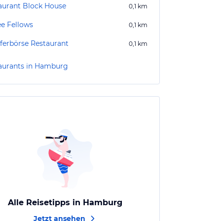
aurant Block House
0,1
km
ee Fellows
0,1
km
fferbörse Restaurant
0,1
km
aurants in Hamburg
Alle Reisetipps in Hamburg
Jetzt ansehen