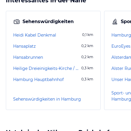
Interessantes in der Nähe
Sehenswürdigkeiten
Spor
Heidi Kabel Denkmal
0,1
km
Hamburg 
Hansaplatz
0,2
km
EuroEyes 
Hansabrunnen
0,2
km
Alsterdam
Heilige Dreieinigkeits-Kirche / Kirche St. Georg
0,3
km
Alster Ru
Hamburg Hauptbahnhof
0,3
km
Unser Ha
Sport- un
Sehenswürdigkeiten in Hamburg
Hambur