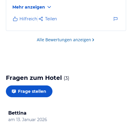
Eine erneute Buchung dieses Hotels werde ich immer
Mehr anzeigen
in Betracht ziehen .
Hilfreich
Teilen
Alle Bewertungen anzeigen
Fragen zum Hotel
(
3
)
Frage stellen
Bettina
am
13. Januar 2026