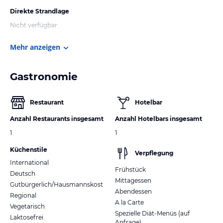
Direkte Strandlage
Nicht verfügbar
Mehr anzeigen
Gastronomie
Restaurant
Hotelbar
Anzahl Restaurants insgesamt
Anzahl Hotelbars insgesamt
1
1
Küchenstile
Verpflegung
International
Frühstück
Deutsch
Mittagessen
Gutbürgerlich/Hausmannskost
Abendessen
Regional
A la Carte
Vegetarisch
Spezielle Diät-Menüs (auf
Laktosefrei
Anfrage)