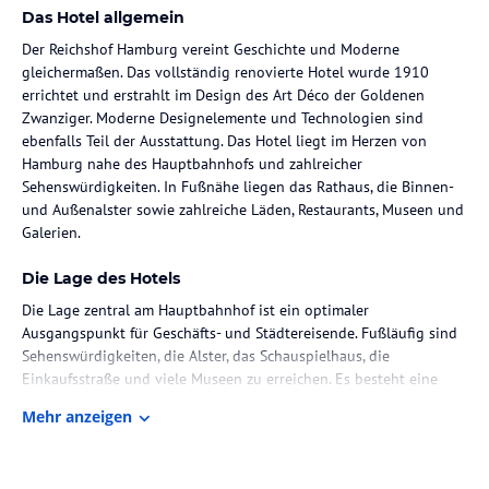
Das Hotel allgemein
Der Reichshof Hamburg vereint Geschichte und Moderne
gleichermaßen. Das vollständig renovierte Hotel wurde 1910
errichtet und erstrahlt im Design des Art Déco der Goldenen
Zwanziger. Moderne Designelemente und Technologien sind
ebenfalls Teil der Ausstattung. Das Hotel liegt im Herzen von
Hamburg nahe des Hauptbahnhofs und zahlreicher
Sehenswürdigkeiten. In Fußnähe liegen das Rathaus, die Binnen-
und Außenalster sowie zahlreiche Läden, Restaurants, Museen und
Galerien.
Die Lage des Hotels
Die Lage zentral am Hauptbahnhof ist ein optimaler
Ausgangspunkt für Geschäfts- und Städtereisende. Fußläufig sind
Sehenswürdigkeiten, die Alster, das Schauspielhaus, die
Einkaufsstraße und viele Museen zu erreichen. Es besteht eine
optimale Anbindung zum Messe- und Congress Center sowie dem
Mehr anzeigen
Hamburger Flughafen.
Zimmer / Unterbringung im Hotel