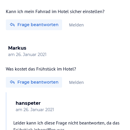
gleichen Zeitraum € 61,50.
Dieser ist nur nach Verfügbarkeit bei Check In buchbar.
Kann ich mein Fahrrad im Hotel sicher einstellen?
Informationsschilder hierzu stehen an der Rezeption
aus.
Frage beantworten
Melden
Markus
am
26. Januar 2021
Was kostet das Frühstück im Hotel?
Frage beantworten
Melden
hanspeter
am
26. Januar 2021
Leider kann ich diese Frage nicht beantworten, da das
Frühstück inbegriffen war.