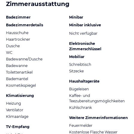
Zimmerausstattung
Badezimmer
Minibar
Badezimmerdetails
Minibar inklusive
Hausschuhe
Nicht verfügbar
Haartrockner
Elektronische
Dusche
Zimmerschlüssel
WC
Mobiliar
Badewanne/Dusche
Schreibtisch
Badewanne
Sitzecke
Toilettenartikel
Bademantel
Haushaltsgeräte
Kosmetikspiegel
Bügeleisen
Klimatisierung
Kaffee- und
Teezubereitungsmöglichkeiten
Heizung
Kühlschrank
Ventilator
Klimaanlage
Weitere Zimmerinformationen
Feuermelder
TV-Empfang
Kostenlose Flasche Wasser