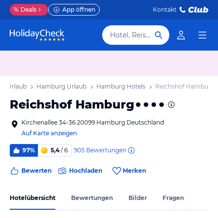
%
Deals
App öffnen
Kontakt
Hotel, Reiseziel
g Urlaub
Hamburg Urlaub
Hamburg Hotels
Reichshof Hamburg
Reichshof Hamburg
Kirchenallee 34-36 20099 Hamburg Deutschland
Auf Karte anzeigen
905
Bewertungen
97%
5,4
/ 6
Bewerten
Hochladen
Merken
Hotelübersicht
Bewertungen
Bilder
Fragen