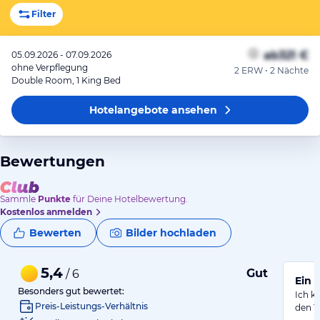
Filter
ab
321 €
05.09.2026 - 07.09.2026
ohne Verpflegung
2 ERW • 2 Nächte
Double Room, 1 King Bed
Hotelangebote
ansehen
Bewertungen
Sammle
Punkte
für Deine Hotelbewertung.
Kostenlos anmelden
Bewerten
Bilder hochladen
5,4
Gut
/ 6
Ein 
Besonders gut bewertet:
Ich k
Preis-Leistungs-Verhältnis
den 1