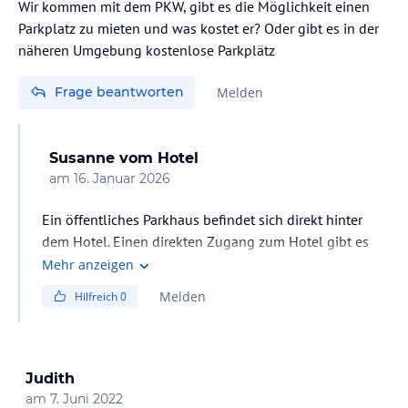
Wir kommen mit dem PKW, gibt es die Möglichkeit einen
Parkplatz zu mieten und was kostet er? Oder gibt es in der
näheren Umgebung kostenlose Parkplätz
Frage beantworten
Melden
Susanne
vom Hotel
am
16. Januar 2026
Ein öffentliches Parkhaus befindet sich direkt hinter
dem Hotel. Einen direkten Zugang zum Hotel gibt es
nicht. Sie haben einen Fußweg von 2 Minuten um das
Mehr anzeigen
Hotel herum.
Melden
Hilfreich
0
Wir haben eine Kooperation mit dem öffentlichen
Parkhaus hinter unserem Hotel eingehen können. Der
Sonderpreis zum limitierten Kontingent für unsere
Gäste beträgt zurzeit EUR 30,00 von 12:00 - 12:00 Uhr.
Judith
Der reguläre Preis des Parkhauses beträgt für den
am
7. Juni 2022