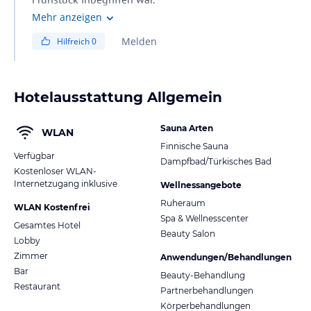
Nehme an ça.20 Euro
Mehr anzeigen
Melden
Hilfreich
0
Hotelausstattung Allgemein
Sauna Arten
WLAN
Finnische Sauna
Verfügbar
Dampfbad/Türkisches Bad
Kostenloser WLAN-
Internetzugang inklusive
Wellnessangebote
Ruheraum
WLAN Kostenfrei
Spa & Wellnesscenter
Gesamtes Hotel
Beauty Salon
Lobby
Zimmer
Anwendungen/Behandlungen
Bar
Beauty-Behandlung
Restaurant
Partnerbehandlungen
Körperbehandlungen