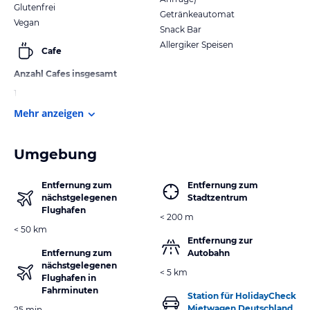
Glutenfrei
Getränkeautomat
Vegan
Snack Bar
Allergiker Speisen
Cafe
Anzahl Cafes insgesamt
1
Mehr anzeigen
Umgebung
Entfernung zum
Entfernung zum
nächstgelegenen
Stadtzentrum
Flughafen
< 200 m
< 50 km
Entfernung zur
Entfernung zum
Autobahn
nächstgelegenen
< 5 km
Flughafen in
Fahrminuten
Station für HolidayCheck
Mietwagen Deutschland
25 min