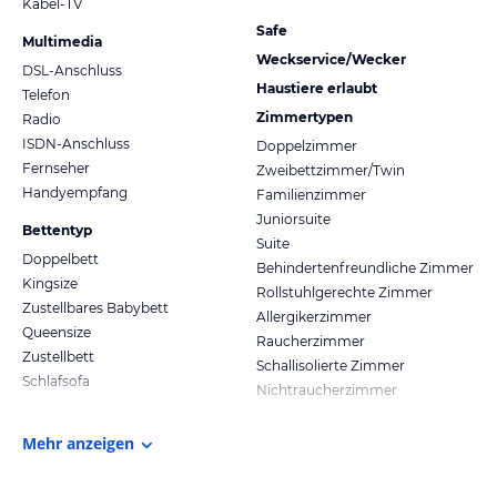
Kabel-TV
Safe
Multimedia
Weckservice/Wecker
DSL-Anschluss
Haustiere erlaubt
Telefon
Zimmertypen
Radio
ISDN-Anschluss
Doppelzimmer
Fernseher
Zweibettzimmer/Twin
Handyempfang
Familienzimmer
Juniorsuite
Bettentyp
Suite
Doppelbett
Behindertenfreundliche Zimmer
Kingsize
Rollstuhlgerechte Zimmer
Zustellbares Babybett
Allergikerzimmer
Queensize
Raucherzimmer
Zustellbett
Schallisolierte Zimmer
Schlafsofa
Nichtraucherzimmer
Mehr anzeigen