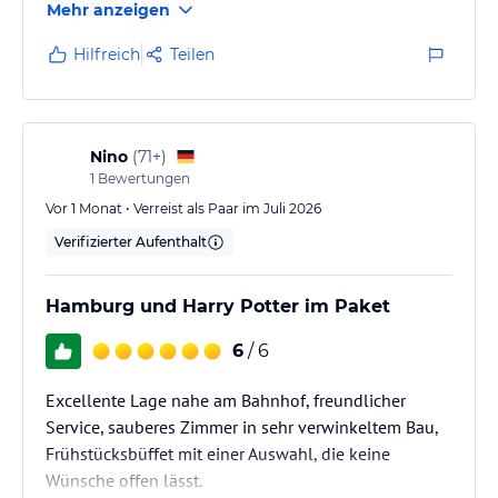
Mehr anzeigen
sehr sauber. Gratis Wasser, Tee und Kaffee. Insgesamt
ein toller Urlaub!
Hilfreich
Teilen
Nino
(
71+
)
1
Bewertungen
Vor 1 Monat • Verreist als Paar im Juli 2026
Verifizierter Aufenthalt
Hamburg und Harry Potter im Paket
6
/ 6
Excellente Lage nahe am Bahnhof, freundlicher
Service, sauberes Zimmer in sehr verwinkeltem Bau,
Frühstücksbüffet mit einer Auswahl, die keine
Wünsche offen lässt.