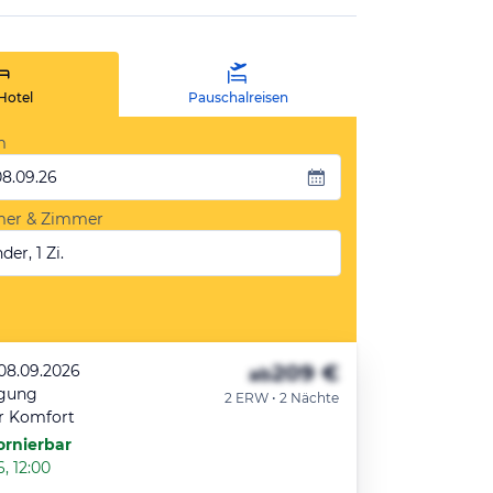
Hotel
Pauschalreisen
m
08.09.26
mer & Zimmer
der, 1 Zi.
209 €
 08.09.2026
ab
egung
2 ERW • 2 Nächte
r Komfort
ornierbar
, 12:00