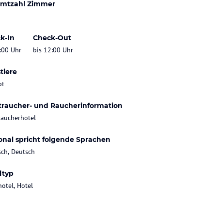
mtzahl Zimmer
k-In
Check-Out
:00 Uhr
bis 12:00 Uhr
tiere
bt
traucher- und Raucherinformation
raucherhotel
onal spricht folgende Sprachen
sch, Deutsch
ltyp
hotel, Hotel