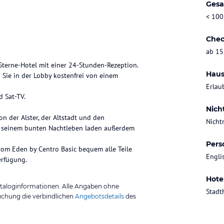
Gesa
< 100
Chec
ab 15
terne-Hotel mit einer 24-Stunden-Rezeption.
Haus
 Sie in der Lobby kostenfrei von einem
Erlau
d Sat-TV.
Nich
n der Alster, der Altstadt und den
Nicht
it seinem bunten Nachtleben laden außerdem
Pers
om Eden by Centro Basic bequem alle Teile
Engli
Hote
ataloginformationen. Alle Angaben ohne
Stadt
uchung die verbindlichen
Angebotsdetails
des