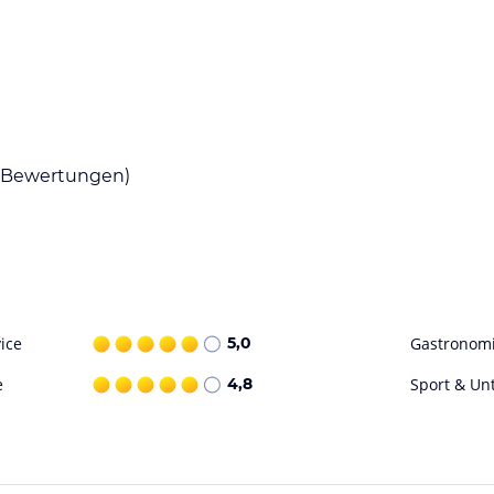
Bewertungen)
ice
5,0
Gastronom
e
4,8
Sport & Un