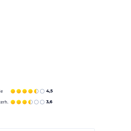
ie
4,5
terh.
3,6