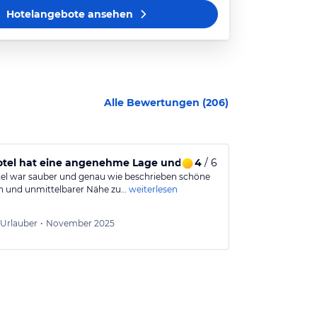
Hotelangebote
ansehen
Alle Bewertungen (
206
)
tel hat eine angenehme Lage und war gut gepflegt.
4
/ 6
Für unseren
el war sauber und genau wie beschrieben schöne
Das Hotel ist 
n und unmittelbarer Nähe zu…
weiterlesen
nächsten Tag e
Wolfg
Urlauber
•
November 2025
Aus