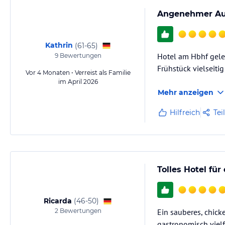
Angenehmer Auf
Kathrin
(
61-65
)
Hotel am Hbhf gele
9
Bewertungen
Frühstück vielseiti
Vor 4 Monaten • Verreist als Familie
im April 2026
Mehr anzeigen
Hilfreich
Tei
Tolles Hotel für
Ricarda
(
46-50
)
2
Bewertungen
Ein sauberes, chick
gastronomisch vielf