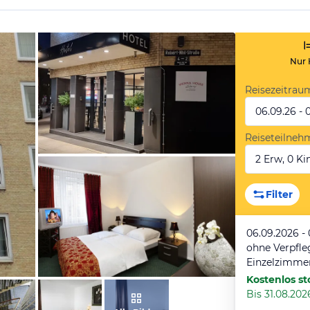
Nur 
Reisezeitrau
06.09.26 - 
Reiseteilneh
2 Erw, 0 Kin
vom Hotelier, Januar 2025
Filter
06.09.2026 -
ohne Verpfl
Einzelzimme
Kostenlos st
Bis 31.08.2026