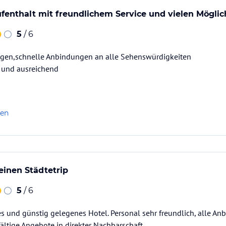
enthalt mit freundlichem Service und vielen Möglic
5
/ 6
gen,schnelle Anbindungen an alle Sehenswürdigkeiten
g und ausreichend
len
 einen Städtetrip
5
/ 6
es und günstig gelegenes Hotel. Personal sehr freundlich, alle 
ältige Angebote in direkter Nachbarschaft.