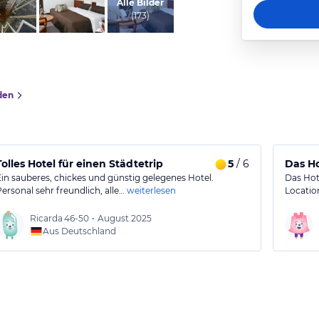
vom Hotelier, November 2013
Alle Bilder
(
173
)
den
vielen Möglichkeiten
Tolles Hotel für einen Städtetrip
5
/ 6
Das Ho
Ein sauberes, chickes und günstig gelegenes Hotel.
Das Hot
Personal sehr freundlich, alle…
weiterlesen
Locatio
Ricarda
46-50
•
August 2025
Aus Deutschland