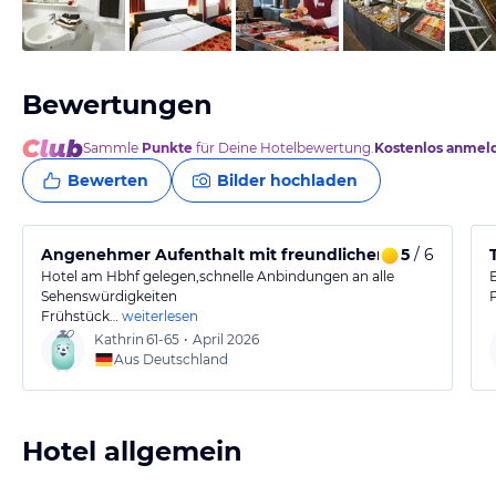
von Thomas & Jutta, Juli 2013
Bewertungen
Sammle
Punkte
für Deine Hotelbewertung.
Kostenlos anmel
Bewerten
Bilder hochladen
Angenehmer Aufenthalt mit freundlichem Service und 
5
/ 6
Hotel am Hbhf gelegen,schnelle Anbindungen an alle
Sehenswürdigkeiten
Frühstück…
weiterlesen
Kathrin
61-65
•
April 2026
Aus Deutschland
Hotel allgemein