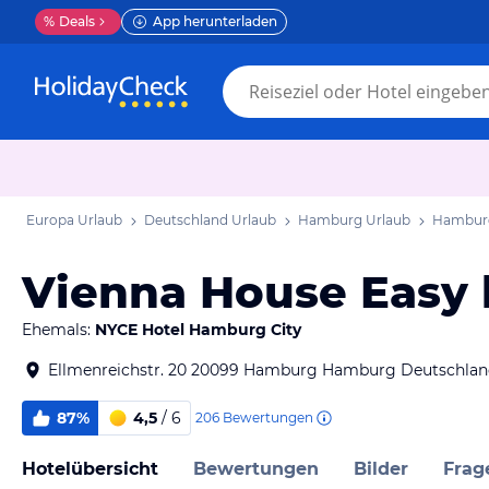
%
Deals
App herunterladen
Europa Urlaub
Deutschland Urlaub
Hamburg Urlaub
Hamburg
Vienna House Eas
Ehemals:
NYCE Hotel Hamburg City
Ellmenreichstr. 20 20099 Hamburg Hamburg Deutschla
87%
4,5
/ 6
206
Bewertungen
Hotelübersicht
Bewertungen
Bilder
Frag