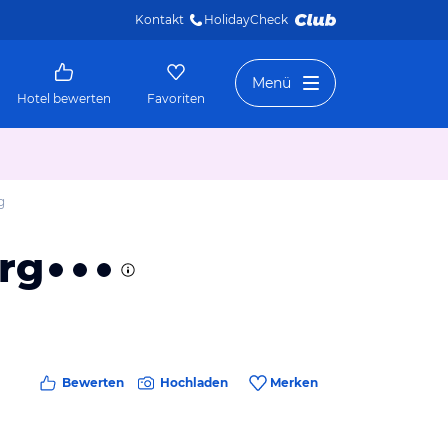
Kontakt
HolidayCheck 
Menü
Hotel bewerten
Favoriten
g
rg
Bewerten
Hochladen
Merken