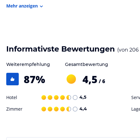
Mehr anzeigen
Informativste Bewertungen
(von
206
Weiterempfehlung
Gesamtbewertung
87
%
4,5
/ 6
Hotel
4,5
Serv
Zimmer
4,4
Lag