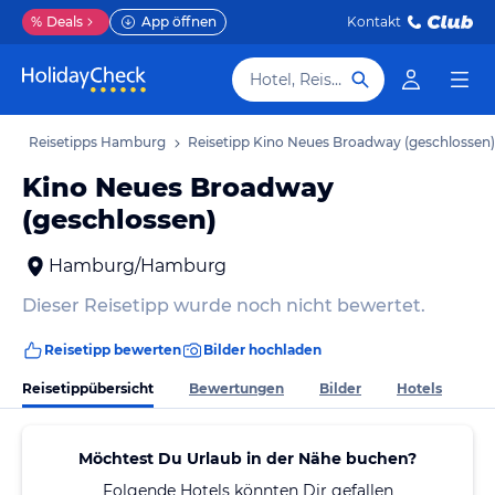
%
Deals
App öffnen
Kontakt
Hotel, Reiseziel
b
Reisetipps Hamburg
Reisetipp Kino Neues Broadway (geschlossen)
Kino Neues Broadway
(geschlossen)
Hamburg/Hamburg
Dieser Reisetipp wurde noch nicht bewertet.
Reisetipp bewerten
Bilder hochladen
Reisetippübersicht
Bewertungen
Bilder
Hotels
Möchtest Du Urlaub in der Nähe buchen?
Folgende Hotels könnten Dir gefallen