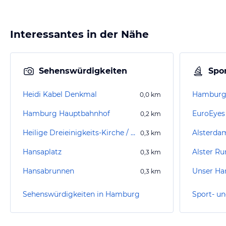
Interessantes in der Nähe
Sehenswürdigkeiten
Spor
Heidi Kabel Denkmal
Hamburg 
0,0
km
Hamburg Hauptbahnhof
EuroEyes 
0,2
km
Heilige Dreieinigkeits-Kirche / Kirche St. Georg
Alsterdam
0,3
km
Hansaplatz
Alster Ru
0,3
km
Hansabrunnen
Unser Ha
0,3
km
Sehenswürdigkeiten in Hamburg