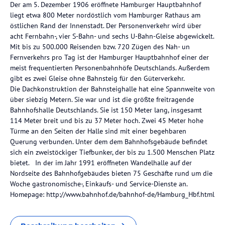
Der am 5. Dezember 1906 eröffnete Hamburger Hauptbahnhof
liegt etwa 800 Meter nordöstlich vom Hamburger Rathaus am
östlichen Rand der Innenstadt. Der Personenverkehr wird über
acht Fernbahn-, vier S-Bahn- und sechs U-Bahn-Gleise abgewickelt.
Mit bis zu 500.000 Reisenden bzw. 720 Zügen des Nah- un
Fernverkehrs pro Tag ist der Hamburger Hauptbahnhof einer der
meist frequentierten Personenbahnhöfe Deutschlands. Außerdem
gibt es zwei Gleise ohne Bahnsteig für den Güterverkehr.
Die Dachkonstruktion der Bahnsteighalle hat eine Spannweite von
über siebzig Metern. Sie war und ist die größte freitragende
Bahnhofshalle Deutschlands. Sie ist 150 Meter lang, insgesamt
114 Meter breit und bis zu 37 Meter hoch. Zwei 45 Meter hohe
Türme an den Seiten der Halle sind mit einer begehbaren
Querung verbunden. Unter dem dem Bahnhofsgebäude befindet
sich ein zweistöckiger Tiefbunker, der bis zu 1.500 Menschen Platz
bietet. In der im Jahr 1991 eröffneten Wandelhalle auf der
Nordseite des Bahnhofgebäudes bieten 75 Geschäfte rund um die
Woche gastronomische-, Einkaufs- und Service-Dienste an.
Homepage: http://www.bahnhof.de/bahnhof-de/Hamburg_Hbf.html