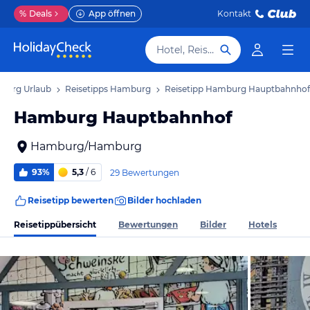
%
Deals
App öffnen
Kontakt
Hotel, Reiseziel
burg Urlaub
Reisetipps Hamburg
Reisetipp Hamburg Hauptbahnhof
Hamburg Hauptbahnhof
Hamburg/Hamburg
93%
5,3
/ 6
29 Bewertungen
Reisetipp bewerten
Bilder hochladen
Reisetippübersicht
Bewertungen
Bilder
Hotels