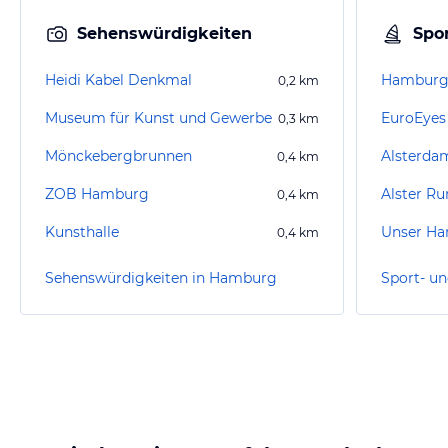
Sehenswürdigkeiten
Spor
Heidi Kabel Denkmal
Hamburg 
0,2
km
Museum für Kunst und Gewerbe
EuroEyes 
0,3
km
Mönckebergbrunnen
Alsterdam
0,4
km
ZOB Hamburg
Alster Ru
0,4
km
Kunsthalle
0,4
km
Sehenswürdigkeiten in Hamburg