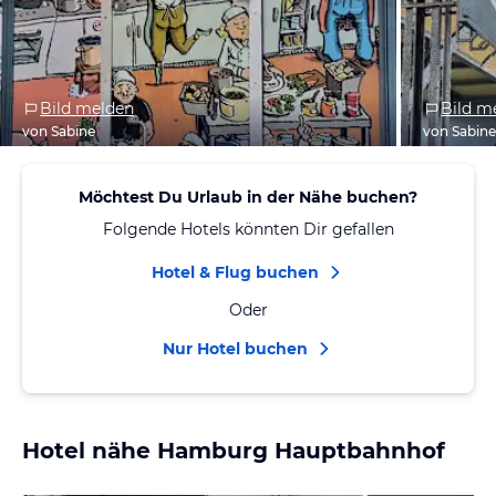
Bild melden
Bild m
von Sabine
von Sabin
Möchtest Du Urlaub in der Nähe buchen?
Folgende Hotels könnten Dir gefallen
Hotel & Flug buchen
Oder
Nur Hotel buchen
Hotel nähe Hamburg Hauptbahnhof