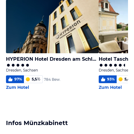
HYPERION Hotel Dresden am Schloss
Dresden, Sachsen
Dresden, Sachsen
97
%
5,5
/
6
93
%
5,4
/
6
784 Bew.
Zum Hotel
Zum Hotel
Infos Münzkabinett