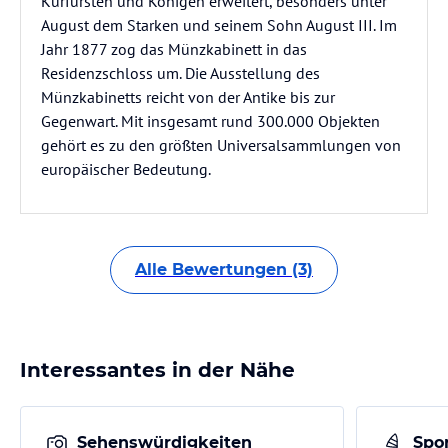
Kurfürsten und Königen erweitert, besonders unter
August dem Starken und seinem Sohn August III. Im
Jahr 1877 zog das Münzkabinett in das
Residenzschloss um. Die Ausstellung des
Münzkabinetts reicht von der Antike bis zur
Gegenwart. Mit insgesamt rund 300.000 Objekten
gehört es zu den größten Universalsammlungen von
europäischer Bedeutung.
Alle Bewertungen (3)
Interessantes in der Nähe
Sehenswürdigkeiten
Spor