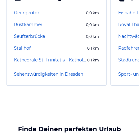
Georgentor
0,0
km
Rüstkammer
Royal Th
0,0
km
Seufzerbrücke
Nachtwä
0,0
km
Stallhof
Radfahre
0,1
km
Kathedrale St. Trinitatis - Katholische Hofkirche
Stadtrun
0,1
km
Sehenswürdigkeiten in Dresden
Finde Deinen perfekten Urlaub