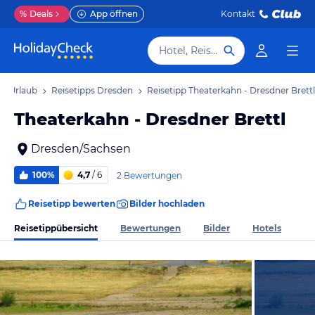
%
Deals
App öffnen
Kontakt
Hotel, Reiseziel
n Urlaub
Reisetipps Dresden
Reisetipp Theaterkahn - Dresdner Brettl
Theaterkahn - Dresdner Brettl
Dresden/Sachsen
100%
4,7
/ 6
2 Bewertungen
Reisetipp bewerten
Bilder hochladen
Reisetippübersicht
Bewertungen
Bilder
Hotels