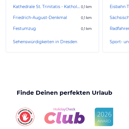
Kathedrale St. Trinitatis - Katholische Hofkirche
0,1
km
Friedrich-August-Denkmal
Sächsisc
0,1
km
Festumzug
Radfahre
0,1
km
Sehenswürdigkeiten in Dresden
Finde Deinen perfekten Urlaub