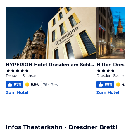
HYPERION Hotel Dresden am Schloss
Hilton Dresd
Dresden, Sachsen
Dresden, Sachsen
97
%
5,5
/
6
88
%
4,8
/
6
784 Bew.
Zum Hotel
Zum Hotel
Infos Theaterkahn - Dresdner Brettl