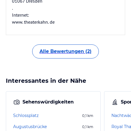
01067 Dresden
.
Internet:
www. theaterkahn. de
Alle Bewertungen (2)
Interessantes in der Nähe
Sehenswürdigkeiten
Spor
Schlossplatz
Nachtwä
0,1
km
Augustusbrücke
Royal Th
0,1
km