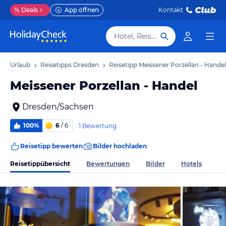
%
Deals
App öffnen
Kontakt
Hotel, Reiseziel
en Urlaub
Reisetipps Dresden
Reisetipp Meissener Porzellan - Handel
Meissener Porzellan - Handel
Dresden/Sachsen
100%
6
/ 6
1 Bewertung
Reisetipp bewerten
Bilder hochladen
Reisetippübersicht
Bewertungen
Bilder
Hotels