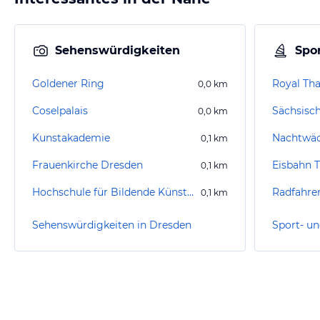
Sehenswürdigkeiten
Spor
Goldener Ring
Royal Th
0,0
km
Coselpalais
Sächsisc
0,0
km
Kunstakademie
Nachtwä
0,1
km
Frauenkirche Dresden
0,1
km
Hochschule für Bildende Künste Dresden
Radfahre
0,1
km
Sehenswürdigkeiten in Dresden