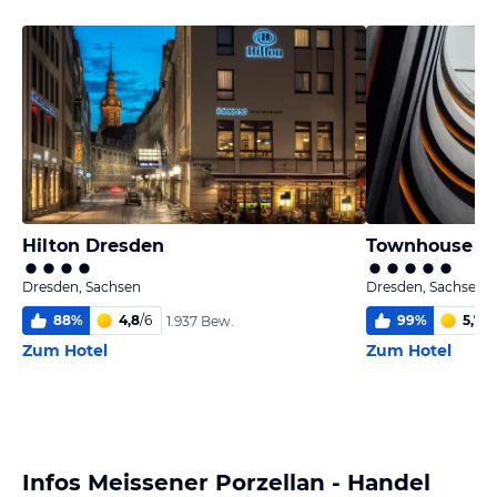
Hilton Dresden
Townhouse D
Dresden, Sachsen
Dresden, Sachsen
88
%
4,8
/
6
99
%
5,7
/
6
1.937 Bew.
Zum Hotel
Zum Hotel
Infos Meissener Porzellan - Handel