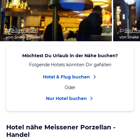
Bild melden
Bild m
von Snake Plissken
von Snake 
Möchtest Du Urlaub in der Nähe buchen?
Folgende Hotels könnten Dir gefallen
Hotel & Flug buchen
Oder
Nur Hotel buchen
Hotel nähe Meissener Porzellan -
Handel