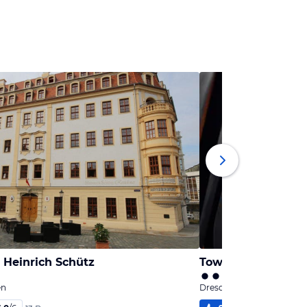
 Heinrich Schütz
Townhouse Dresd
en
Dresden, Sachsen