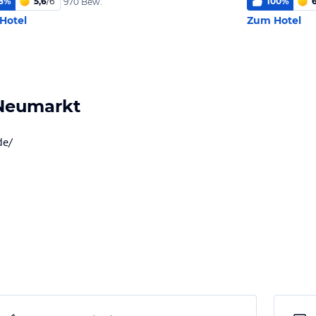
8
%
5,6
/
6
100
%
970 Bew.
Hotel
Zum Hotel
Neumarkt
de/