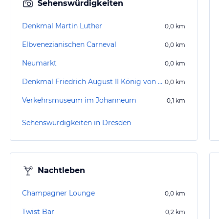
Sehenswürdigkeiten
Denkmal Martin Luther
0,0
km
Elbvenezianischen Carneval
0,0
km
Neumarkt
0,0
km
Denkmal Friedrich August II König von Sachsen
0,0
km
Verkehrsmuseum im Johanneum
0,1
km
Sehenswürdigkeiten in Dresden
Nachtleben
Champagner Lounge
0,0
km
Twist Bar
0,2
km