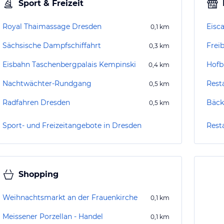
Sport & Freizeit
Royal Thaimassage Dresden
Eisc
0,1
km
Sächsische Dampfschiffahrt
Frei
0,3
km
Eisbahn Taschenbergpalais Kempinski
Hofb
0,4
km
Nachtwächter-Rundgang
Rest
0,5
km
Radfahren Dresden
0,5
km
Sport- und Freizeitangebote in Dresden
Rest
Shopping
Weihnachtsmarkt an der Frauenkirche
0,1
km
Meissener Porzellan - Handel
0,1
km