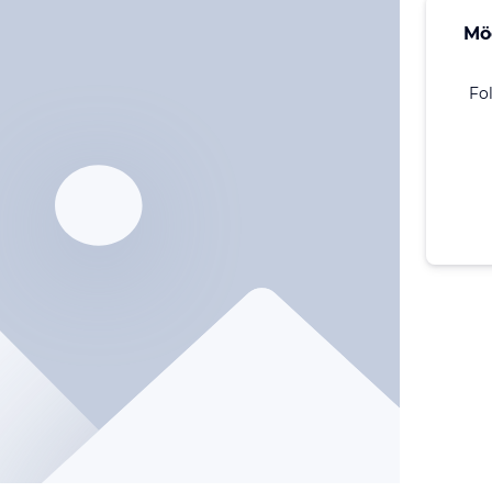
Mö
Fo