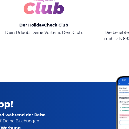
Der HolidayCheck Club
Dein Urlaub. Deine Vorteile. Dein Club.
Die beliebte
mehr als 8
pp!
und während der Reise
f Deine Buchungen
e Werbung