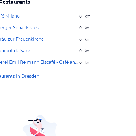
Restaurants
afé Milano
0,1
km
berger Schankhaus
0,1
km
räu zur Frauenkirche
0,1
km
aurant de Saxe
0,1
km
Bäckerei Emil Reimann Eiscafé - Café an der Frauenkirche
0,1
km
aurants in Dresden