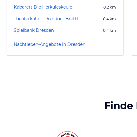
Kabarett Die Herkuleskeule
0,2
km
Theaterkahn - Dresdner Brettl
0,4
km
Spielbank Dresden
0,4
km
Nachtleben-Angebote in Dresden
Finde