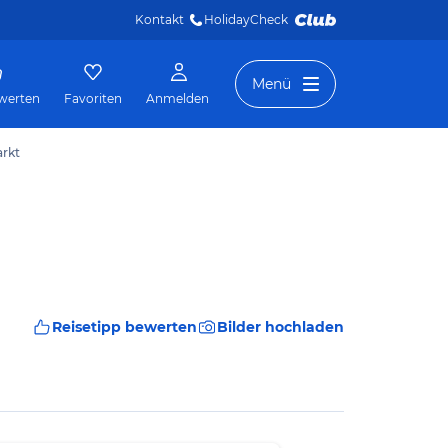
Kontakt
HolidayCheck 
Menü
werten
Favoriten
Anmelden
rkt
Reisetipp bewerten
Bilder hochladen