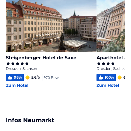
Steigenberger Hotel de Saxe
Aparthotel Al
Dresden, Sachsen
Dresden, Sachsen
98
%
5,6
/
6
100
%
6,0
/
970 Bew.
Zum Hotel
Zum Hotel
Infos Neumarkt