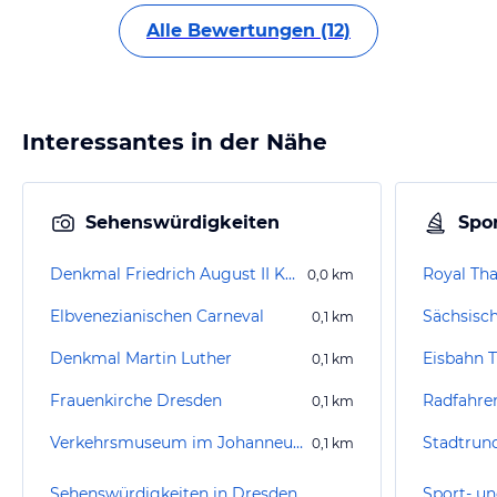
Alle Bewertungen (12)
Interessantes in der Nähe
Sehenswürdigkeiten
Spor
Denkmal Friedrich August II König von Sachsen
Royal Th
0,0
km
Elbvenezianischen Carneval
Sächsisc
0,1
km
Denkmal Martin Luther
0,1
km
Frauenkirche Dresden
Radfahre
0,1
km
Verkehrsmuseum im Johanneum
Stadtrun
0,1
km
Sehenswürdigkeiten in Dresden