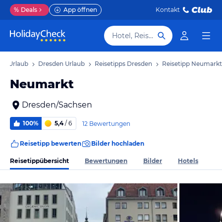
%
Deals
App öffnen
Kontakt
Hotel, Reiseziel
en Urlaub
Dresden Urlaub
Reisetipps Dresden
Reisetipp Neumarkt
Neumarkt
Dresden/Sachsen
100%
5,4
/ 6
12 Bewertungen
Reisetipp bewerten
Bilder hochladen
Reisetippübersicht
Bewertungen
Bilder
Hotels