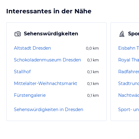
Interessantes in der Nähe
Sehenswürdigkeiten
Spor
Altstadt Dresden
0,0
km
Schokoladenmuseum Dresden
Royal Th
0,1
km
Stallhof
Radfahre
0,1
km
Mittelalter-Weihnachtsmarkt
Stadtrun
0,1
km
Fürstengalerie
Nachtwä
0,1
km
Sehenswürdigkeiten in Dresden