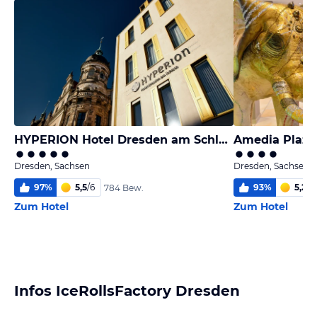
HYPERION Hotel Dresden am Schloss
Dresden, Sachsen
Dresden, Sachsen
97
%
5,5
/
6
93
%
5,2
/
6
784 Bew.
Zum Hotel
Zum Hotel
Infos IceRollsFactory Dresden