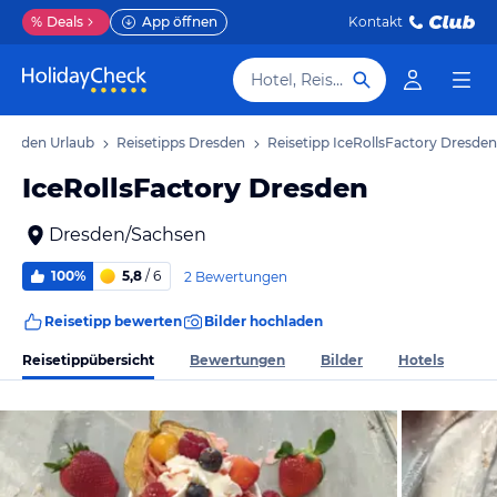
%
Deals
App öffnen
Kontakt
Hotel, Reiseziel
resden Urlaub
Reisetipps Dresden
Reisetipp IceRollsFactory Dresden
IceRollsFactory Dresden
Dresden/Sachsen
100%
5,8
/ 6
2 Bewertungen
Reisetipp bewerten
Bilder hochladen
Reisetippübersicht
Bewertungen
Bilder
Hotels