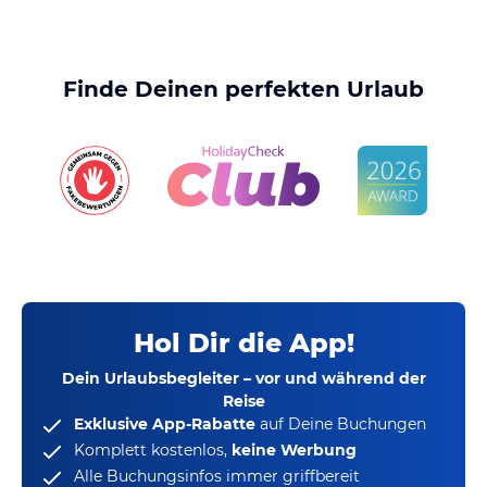
Finde Deinen perfekten Urlaub
Hol Dir die App!
Dein Urlaubsbegleiter – vor und während der
Reise
Exklusive App-Rabatte
auf Deine Buchungen
Komplett kostenlos,
keine Werbung
Alle Buchungsinfos immer griffbereit