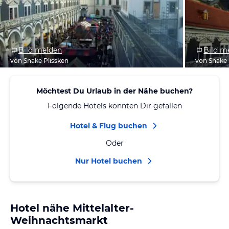
Bild melden
Bild m
von Snake Plissken
von Snake 
Möchtest Du Urlaub in der Nähe buchen?
Folgende Hotels könnten Dir gefallen
Hotel & Flug buchen
Oder
Nur Hotel buchen
Hotel nähe Mittelalter-
Weihnachtsmarkt