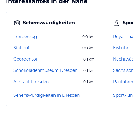
Interessantes in der Nähe
Sehenswürdigkeiten
Spor
Fürstenzug
Royal Th
0,0
km
Stallhof
0,0
km
Georgentor
Nachtwä
0,1
km
Schokoladenmuseum Dresden
Sächsisc
0,1
km
Altstadt Dresden
Radfahre
0,1
km
Sehenswürdigkeiten in Dresden