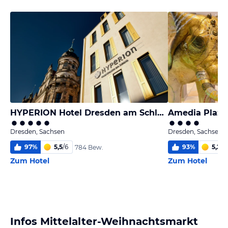
HYPERION Hotel Dresden am Schloss
Dresden, Sachsen
Dresden, Sachsen
97
%
5,5
/
6
93
%
5,2
/
6
784 Bew.
Zum Hotel
Zum Hotel
Infos Mittelalter-Weihnachtsmarkt