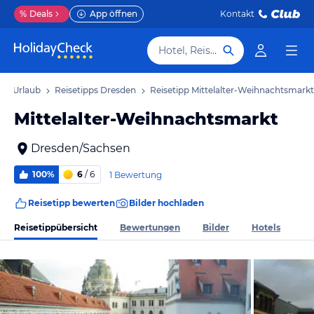
%
Deals
App öffnen
Kontakt
Hotel, Reiseziel
en Urlaub
Reisetipps Dresden
Reisetipp Mittelalter-Weihnachtsmarkt
Mittelalter-Weihnachtsmarkt
Dresden/Sachsen
100%
6
/ 6
1 Bewertung
Reisetipp bewerten
Bilder hochladen
Reisetippübersicht
Bewertungen
Bilder
Hotels