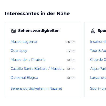
Interessantes in der Nähe
Sehenswürdigkeiten
Spor
Museo Lagomar
Inselrund
0,0
km
Guanapay
Tour & Au
1,4
km
Museo de la Piratería
Club de G
1,5
km
Castillo Santa Bárbara / Museo del Emigrante Canario
Aqua Par
1,5
km
Denkmal Elegua
Lanzarote
1,5
km
Sehenswürdigkeiten in Nazaret
Sport- un