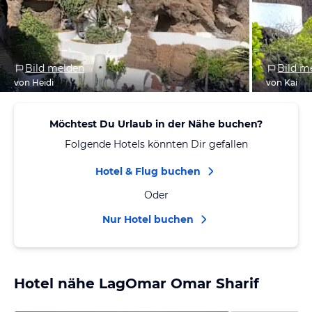
Bild melden
Bild m
von Heidi
von Kai
Möchtest Du Urlaub in der Nähe buchen?
Folgende Hotels könnten Dir gefallen
Hotel & Flug buchen
Oder
Nur Hotel buchen
Hotel nähe LagOmar Omar Sharif