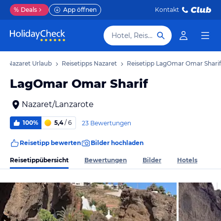
%
Deals
App öffnen
Kontakt
Hotel, Reiseziel
Nazaret Urlaub
Reisetipps Nazaret
Reisetipp LagOmar Omar Sharif
LagOmar Omar Sharif
Nazaret/Lanzarote
100%
5,4
/ 6
23 Bewertungen
Reisetipp bewerten
Bilder hochladen
Reisetippübersicht
Bewertungen
Bilder
Hotels