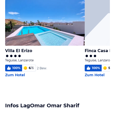
Villa El Erizo
Finca Casa El
Teguise, Lanzarote
Teguise, Lanzarote
100
%
6
/
6
100
%
5,5
/
2 Bew.
Zum Hotel
Zum Hotel
Infos LagOmar Omar Sharif