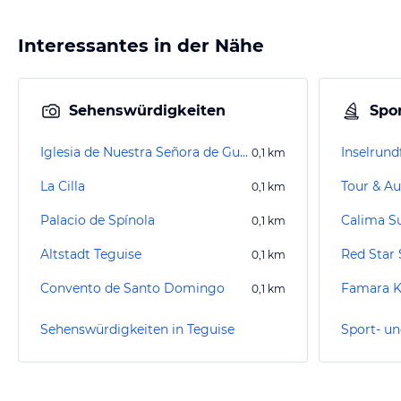
Interessantes in der Nähe
Sehenswürdigkeiten
Spor
Iglesia de Nuestra Señora de Guadalupe
Inselrund
0,1
km
La Cilla
Tour & Au
0,1
km
Palacio de Spínola
Calima Su
0,1
km
Altstadt Teguise
0,1
km
Convento de Santo Domingo
Famara Kl
0,1
km
Sehenswürdigkeiten in Teguise
Sport- un