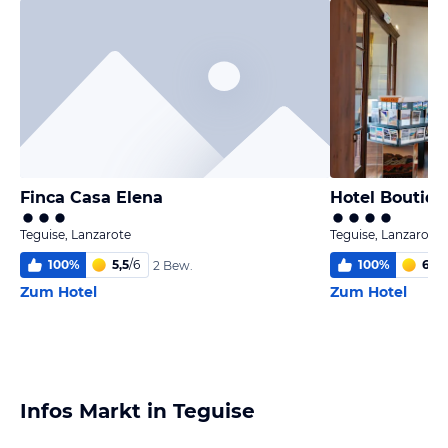
Finca Casa Elena
Hotel Boutiqu
Teguise, Lanzarote
Teguise, Lanzarote
100
%
5,5
/
6
100
%
6
/
6
2 Bew.
Zum Hotel
Zum Hotel
Infos Markt in Teguise