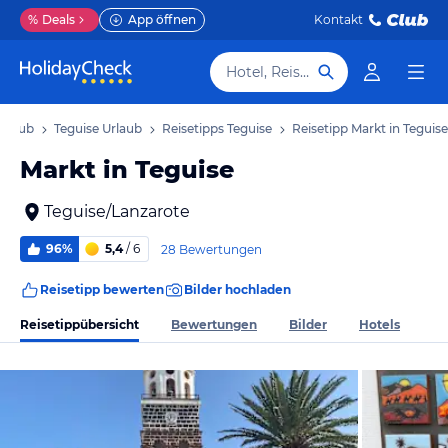
%
Deals
App öffnen
Kontakt
Hotel, Reiseziel
Urlaub
Teguise Urlaub
Reisetipps Teguise
Reisetipp Markt in Teguise
Markt in Teguise
Teguise/Lanzarote
96%
5,4
/ 6
28 Bewertungen
Reisetipp bewerten
Bilder hochladen
Reisetippübersicht
Bewertungen
Bilder
Hotels