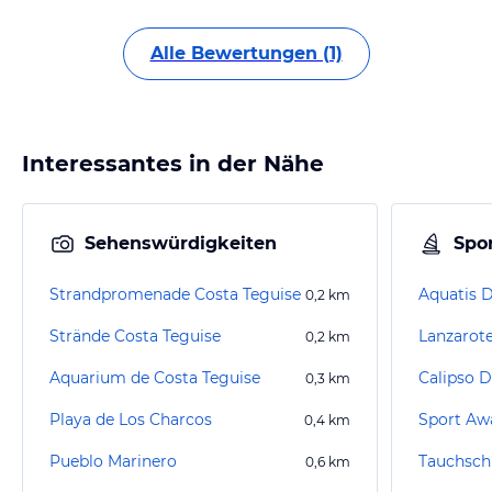
Alle Bewertungen (1)
Interessantes in der Nähe
Sehenswürdigkeiten
Spor
Strandpromenade Costa Teguise
Aquatis D
0,2
km
Strände Costa Teguise
Lanzarote
0,2
km
Aquarium de Costa Teguise
Calipso D
0,3
km
Playa de Los Charcos
Sport Aw
0,4
km
Pueblo Marinero
Tauchsch
0,6
km