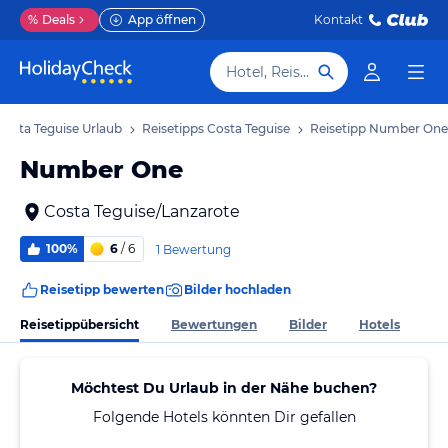
%
Deals
App öffnen
Kontakt
Hotel, Reiseziel
Costa Teguise Urlaub
Reisetipps Costa Teguise
Reisetipp Number One
Number One
Costa Teguise/Lanzarote
100%
6
/ 6
1 Bewertung
Reisetipp bewerten
Bilder hochladen
Reisetippübersicht
Bewertungen
Bilder
Hotels
Möchtest Du Urlaub in der Nähe buchen?
Folgende Hotels könnten Dir gefallen