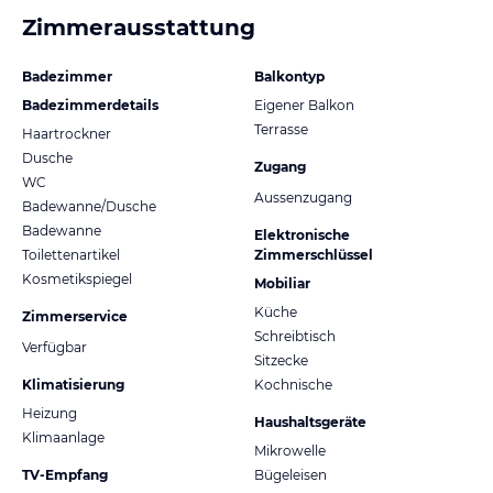
Zimmerausstattung
Badezimmer
Balkontyp
Badezimmerdetails
Eigener Balkon
Terrasse
Haartrockner
Dusche
Zugang
WC
Aussenzugang
Badewanne/Dusche
Badewanne
Elektronische
Toilettenartikel
Zimmerschlüssel
Kosmetikspiegel
Mobiliar
Küche
Zimmerservice
Schreibtisch
Verfügbar
Sitzecke
Klimatisierung
Kochnische
Heizung
Haushaltsgeräte
Klimaanlage
Mikrowelle
TV-Empfang
Bügeleisen