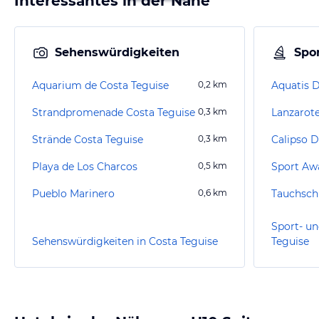
Interessantes in der Nähe
Sehenswürdigkeiten
Spor
Aquarium de Costa Teguise
0,2
km
Aquatis D
Strandpromenade Costa Teguise
0,3
km
Lanzarote
Strände Costa Teguise
0,3
km
Calipso D
Playa de Los Charcos
0,5
km
Sport Aw
Pueblo Marinero
0,6
km
Tauchsch
Sport- un
Sehenswürdigkeiten in Costa Teguise
Teguise