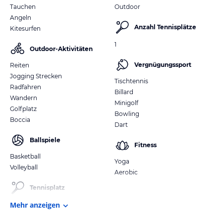
Tauchen
Outdoor
Angeln
Anzahl Tennisplätze
Kitesurfen
1
Outdoor-Aktivitäten
Vergnügungssport
Reiten
Jogging Strecken
Tischtennis
Radfahren
Billard
Wandern
Minigolf
Golfplatz
Bowling
Boccia
Dart
Ballspiele
Fitness
Basketball
Yoga
Volleyball
Aerobic
Tennisplatz
Mehr anzeigen