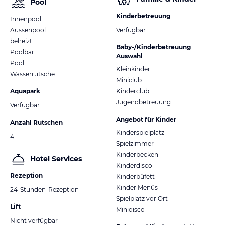
Pool
Kinderbetreuung
Innenpool
Aussenpool
Verfügbar
beheizt
Baby-/Kinderbetreuung
Poolbar
Auswahl
Pool
Kleinkinder
Wasserrutsche
Miniclub
Aquapark
Kinderclub
Jugendbetreuung
Verfügbar
Angebot für Kinder
Anzahl Rutschen
Kinderspielplatz
4
Spielzimmer
Kinderbecken
Hotel Services
Kinderdisco
Rezeption
Kinderbüfett
Kinder Menüs
24-Stunden-Rezeption
Spielplatz vor Ort
Lift
Minidisco
Nicht verfügbar