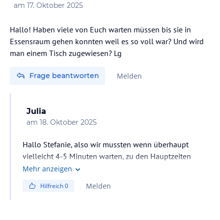
am
17. Oktober 2025
Hallo! Haben viele von Euch warten müssen bis sie in
Essensraum gehen konnten weil es so voll war? Und wird
man einem Tisch zugewiesen? Lg
Frage beantworten
Melden
Julia
am
18. Oktober 2025
Hallo Stefanie, also wir mussten wenn überhaupt
vielleicht 4-5 Minuten warten, zu den Hauptzeiten
bekommt man einen Tisch zugewiesen, wir gingen aber
Mehr anzeigen
immer etwas später Essen und da konnten wir sitzen
Melden
Hilfreich
0
wo wir wollten.