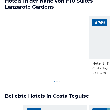
Hotels in der Nähe von H10 Suites
Lanzarote Gardens
76%
Hotel El T
Costa Tegu
162m
Beliebte Hotels in Costa Teguise