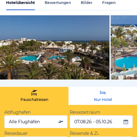
Hotelübersicht
Bewertungen
Bilder
Fragen
vom Hotelie
Pauschalreisen
Nur Hotel
Abflughafen
Reisezeitraum
Alle Flughäfen
07.08.26 - 05.10.26
Reisedauer
Reisende & Zi.