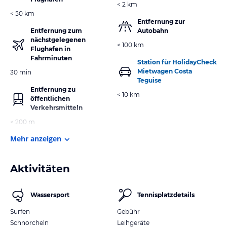
< 2 km
< 50 km
Entfernung zur
Entfernung zum
Autobahn
nächstgelegenen
< 100 km
Flughafen in
Fahrminuten
Station für HolidayCheck
Mietwagen Costa
30 min
Teguise
Entfernung zu
< 10 km
öffentlichen
Verkehrsmitteln
< 200 m
Mehr anzeigen
Aktivitäten
Wassersport
Tennisplatzdetails
Surfen
Gebühr
Schnorcheln
Leihgeräte