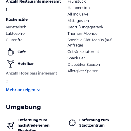
Anzahl Restaurants insgesamt
Frühstück
Halbpension
1
All Inclusive
Küchenstile
Mittagessen
Vegetarisch
Begrüßungsgetränk
Laktosefrei
Themen-Abende
Glutenfrei
Spezielle Diät-Menüs (auf
Anfrage)
Getränkeautomat
Cafe
Snack Bar
Hotelbar
Diabetiker Speisen
Allergiker Speisen
Anzahl Hotelbars insgesamt
2
Mehr anzeigen
Umgebung
Entfernung zum
Entfernung zum
nächstgelegenen
Stadtzentrum
Flughafen