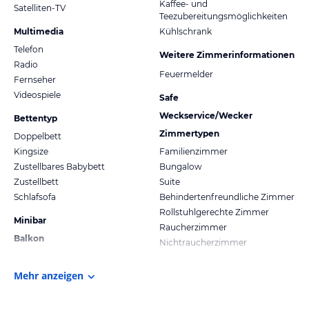
Kaffee- und
Satelliten-TV
Teezubereitungsmöglichkeiten
Multimedia
Kühlschrank
Telefon
Weitere Zimmerinformationen
Radio
Feuermelder
Fernseher
Videospiele
Safe
Weckservice/Wecker
Bettentyp
Zimmertypen
Doppelbett
Kingsize
Familienzimmer
Zustellbares Babybett
Bungalow
Zustellbett
Suite
Schlafsofa
Behindertenfreundliche Zimmer
Rollstuhlgerechte Zimmer
Minibar
Raucherzimmer
Balkon
Nichtraucherzimmer
Mehr anzeigen