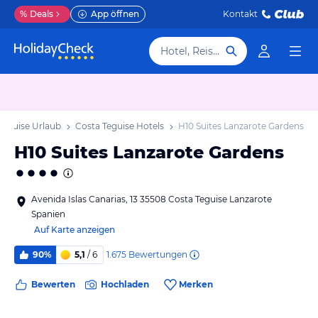
%
Deals
App öffnen
Kontakt
Hotel, Reiseziel
Teguise Urlaub
Costa Teguise Hotels
H10 Suites Lanzarote Gardens
H10 Suites Lanzarote Gardens
Avenida Islas Canarias, 13 35508 Costa Teguise Lanzarote
Spanien
Auf Karte anzeigen
1.675
Bewertungen
90%
5,1
/ 6
Bewerten
Hochladen
Merken