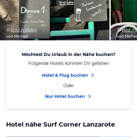
Bild melden
Bild m
von Michael
von Michae
Möchtest Du Urlaub in der Nähe buchen?
Folgende Hotels könnten Dir gefallen
Hotel & Flug buchen
Oder
Nur Hotel buchen
Hotel nähe Surf Corner Lanzarote