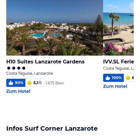
H10 Suites Lanzarote Gardens
IVV.SL Ferien
Costa Teguise, Lanz
Costa Teguise, Lanzarote
100
%
6,0
/
90
%
5,1
/
6
1.675 Bew.
Zum Hotel
Zum Hotel
Infos Surf Corner Lanzarote