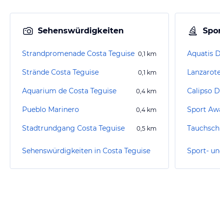
Sehenswürdigkeiten
Spor
Strandpromenade Costa Teguise
Aquatis D
0,1
km
Strände Costa Teguise
Lanzarote
0,1
km
Aquarium de Costa Teguise
Calipso D
0,4
km
Pueblo Marinero
Sport Aw
0,4
km
Stadtrundgang Costa Teguise
Tauchsch
0,5
km
Sehenswürdigkeiten in Costa Teguise