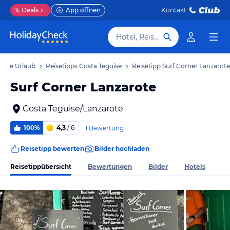
%
Deals
App öffnen
Kontakt
Hotel, Reiseziel
uise Urlaub
Reisetipps Costa Teguise
Reisetipp Surf Corner Lanzarote
Surf Corner Lanzarote
Costa Teguise/Lanzarote
100%
4,3
/ 6
1 Bewertung
Reisetipp bewerten
Bilder hochladen
Reisetippübersicht
Bewertungen
Bilder
Hotels