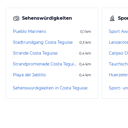
Sehenswürdigkeiten
Spor
Pueblo Marinero
Sport Aw
0,1
km
Stadtrundgang Costa Teguise
Lanzarote
0,3
km
Strände Costa Teguise
Calipso D
0,4
km
Strandpromenade Costa Teguise
Tauchsch
0,4
km
Playa del Jablillo
0,4
km
Sehenswürdigkeiten in Costa Teguise