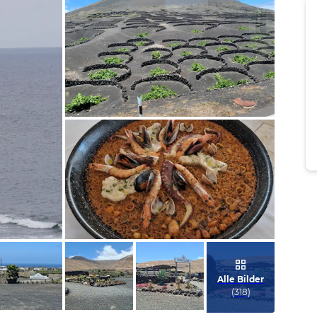
Bild melden
von Heidi
Bild melden
von Valentina
Alle Bilder
(
318
)