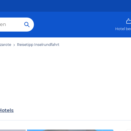
Hotel be
nzarote
Reisetipp Inselrundfahrt
Hotels