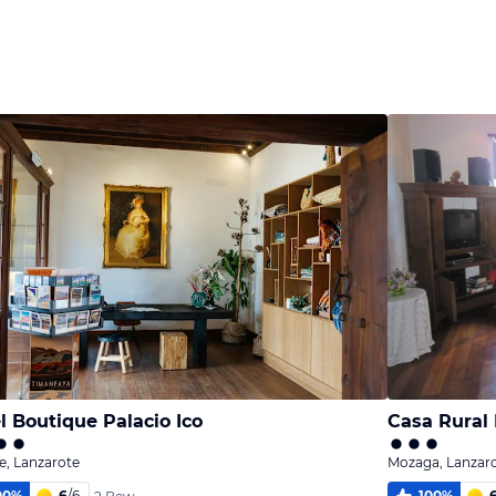
Bild
Bild
Bild
melden
melden
melden
von Ilona
von Ilona
von Ilona
l Boutique Palacio Ico
Casa Rural 
e, Lanzarote
Mozaga, Lanzar
00
%
6
/
6
100
%