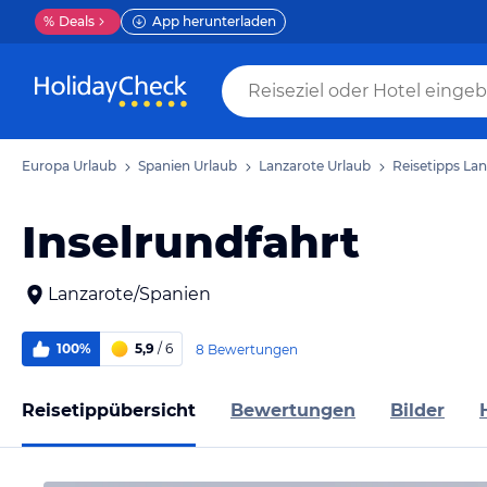
%
Deals
App herunterladen
Europa Urlaub
Spanien Urlaub
Lanzarote Urlaub
Reisetipps La
Inselrundfahrt
Lanzarote/Spanien
100%
5,9
/ 6
8 Bewertungen
Reisetippübersicht
Bewertungen
Bilder