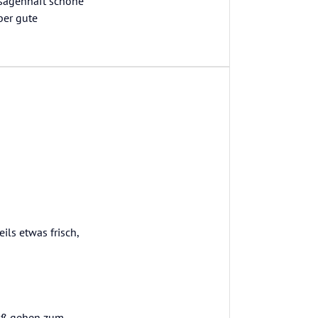
 sagenhaft schöne
ber gute
ils etwas frisch,
Fuß gehen zum