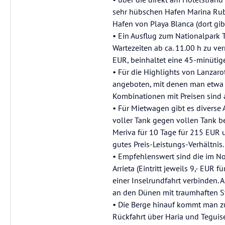
sehr hübschen Hafen Marina Rub
Hafen von Playa Blanca (dort gib
• Ein Ausflug zum Nationalpark 
Wartezeiten ab ca. 11.00 h zu ve
EUR, beinhaltet eine 45-minütig
• Für die Highlights von Lanza
angeboten, mit denen man etwa 1 
Kombinationen mit Preisen sind a
• Für Mietwagen gibt es diverse 
voller Tank gegen vollen Tank b
Meriva für 10 Tage für 215 EUR
gutes Preis-Leistungs-Verhältnis.
• Empfehlenswert sind die im No
Arrieta (Eintritt jeweils 9,- EUR
einer Inselrundfahrt verbinden.
an den Dünen mit traumhaften St
• Die Berge hinauf kommt man zu
Rückfahrt über Haria und Teguis