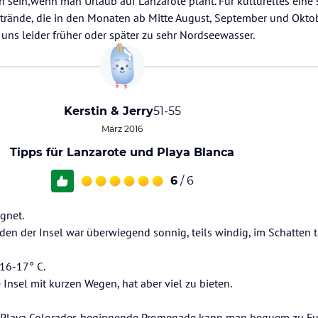
n sein,wenn man Urlaub auf Lanzarote plant. Für kulturelles eine
 Strände, die in den Monaten ab Mitte August, September und Okto
uns leider früher oder später zu sehr Nordseewasser.
Kerstin & Jerry
51-55
März 2016
Tipps für Lanzarote und Playa Blanca
6
/ 6
ignet.
den der Insel war überwiegend sonnig, teils windig, im Schatten te
 16-17° C.
 Insel mit kurzen Wegen, hat aber viel zu bieten.
and Playa Colorades beginnende Promenade kann man bequem zu 