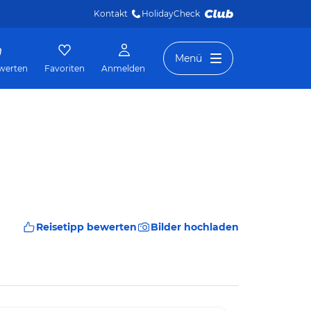
Kontakt
HolidayCheck 
Menü
werten
Favoriten
Anmelden
Reisetipp bewerten
Bilder hochladen