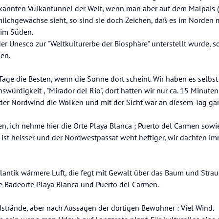
kannten Vulkantunnel der Welt, wenn man aber auf dem Malpais (
milchgewächse sieht, so sind sie doch Zeichen, daß es im Norden 
s im Süden.
 Unesco zur "Weltkulturerbe der Biosphäre" unterstellt wurde, so
den.
age die Besten, wenn die Sonne dort scheint. Wir haben es selbst 
ürdigkeit , "Mirador del Rio", dort hatten wir nur ca. 15 Minuten
 der Nordwind die Wolken und mit der Sicht war an diesem Tag gän
, ich nehme hier die Orte Playa Blanca ; Puerto del Carmen sowie
s ist heisser und der Nordwestpassat weht heftiger, wir dachten im
lantik wärmere Luft, die fegt mit Gewalt über das Baum und Strau
 Badeorte Playa Blanca und Puerto del Carmen.
ndstrände, aber nach Aussagen der dortigen Bewohner : Viel Wind.