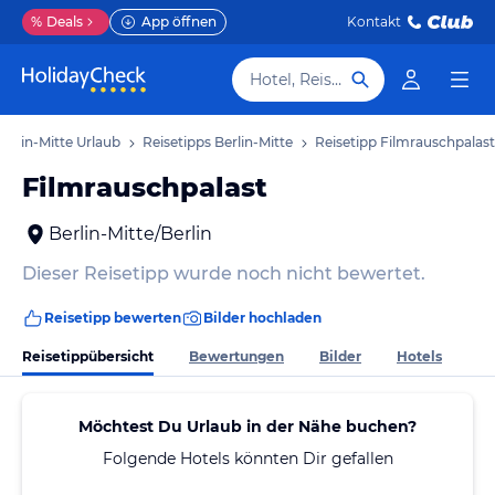
%
Deals
App öffnen
Kontakt
Hotel, Reiseziel
Berlin-Mitte Urlaub
Reisetipps Berlin-Mitte
Reisetipp Filmrauschpalast
Filmrauschpalast
Berlin-Mitte/Berlin
Dieser Reisetipp wurde noch nicht bewertet.
Reisetipp bewerten
Bilder hochladen
Reisetippübersicht
Bewertungen
Bilder
Hotels
Möchtest Du Urlaub in der Nähe buchen?
Folgende Hotels könnten Dir gefallen