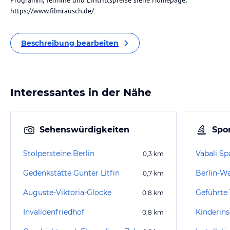
Programm, Termine und Eintrittspreise siehe Homepage:
https://www.filmrausch.de/
Beschreibung bearbeiten
Interessantes in der Nähe
Sehenswürdigkeiten
Spor
Stolpersteine Berlin
Vabali Sp
0,3
km
Gedenkstätte Günter Litfin
Berlin-W
0,7
km
Auguste-Viktoria-Glocke
0,8
km
Invalidenfriedhof
Kinderins
0,8
km