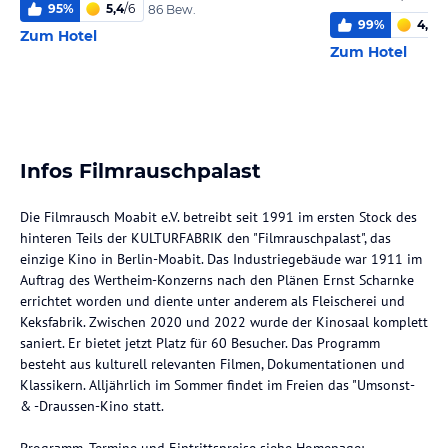
95
%
5,4
/
6
86 Bew.
99
%
4,8
/
6
Zum Hotel
Zum Hotel
Infos Filmrauschpalast
Die Filmrausch Moabit e.V. betreibt seit 1991 im ersten Stock des
hinteren Teils der KULTURFABRIK den "Filmrauschpalast", das
einzige Kino in Berlin-Moabit. Das Industriegebäude war 1911 im
Auftrag des Wertheim-Konzerns nach den Plänen Ernst Scharnke
errichtet worden und diente unter anderem als Fleischerei und
Keksfabrik. Zwischen 2020 und 2022 wurde der Kinosaal komplett
saniert. Er bietet jetzt Platz für 60 Besucher. Das Programm
besteht aus kulturell relevanten Filmen, Dokumentationen und
Klassikern. Alljährlich im Sommer findet im Freien das "Umsonst-
& -Draussen-Kino statt.