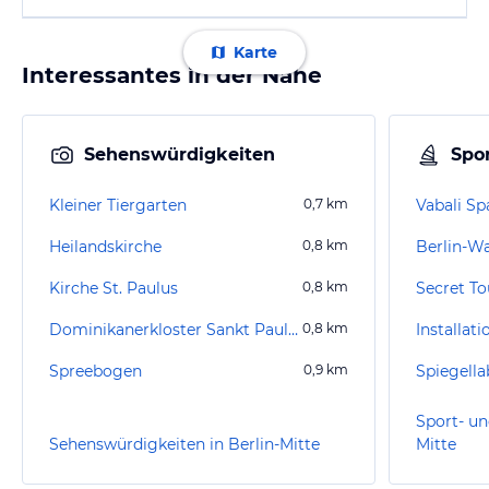
Karte
Interessantes in der Nähe
Sehenswürdigkeiten
Spor
Kleiner Tiergarten
0,7
km
Vabali Sp
Heilandskirche
0,8
km
Berlin-W
Kirche St. Paulus
0,8
km
Secret To
Dominikanerkloster Sankt Paulus
0,8
km
Spreebogen
0,9
km
Spiegella
Sport- un
Sehenswürdigkeiten in Berlin-Mitte
Mitte