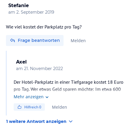
Stefanie
am
2. September 2019
Wie viel kostet der Parkplatz pro Tag?
Frage beantworten
Melden
Axel
am
21. November 2022
Der Hotel-Parkplatz in einer Tiefgarage kostet 18 Euro
pro Tag. Wer etwas Geld sparen möchte: Im etwa 600
Meter entfernten Schulthess-Center gibt es ebenfalls
Mehr anzeigen
eine Tiefgarage für 10 Euro pro 24 Stunden.
Melden
Hilfreich
0
1 weitere Antwort anzeigen