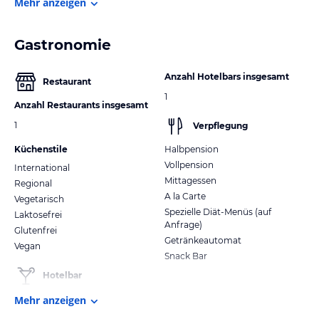
Mehr anzeigen
Gastronomie
Anzahl Hotelbars insgesamt
Restaurant
1
Anzahl Restaurants insgesamt
1
Verpflegung
Küchenstile
Halbpension
Vollpension
International
Mittagessen
Regional
A la Carte
Vegetarisch
Spezielle Diät-Menüs (auf
Laktosefrei
Anfrage)
Glutenfrei
Getränkeautomat
Vegan
Snack Bar
Hotelbar
Mehr anzeigen