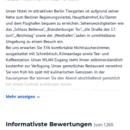
Unser Hotel im attraktiven Berlin Tiergarten ist aufgrund seiner
Nähe zum Berliner Regierungsviertel, Hauptbahnhof, Ku’Damm
und dem Flughafen bequem zu erreichen. Sehenswürdigkeiten wie
das „Schloss Bellevue“, „Brandenburger Tor”, „die Straße des 17.
Juni”, „Reichstag” sowie der „Westhafen“, laden in unmittelbarer
Umgebung zu einem Besuch ein.
Bei uns erwarten Sie 336 komfortable Nichtraucherzimmer,
ausgestattet mit Schreibtisch, Klimaanlage sowie Tee- und
Kaffeestation. Unser WLAN-Zugang steht Ihnen selbstverständlich
kostenfrei zur Verfügung. Unser gemütliches Restaurant verwöhnt
Sie von früh bis spät mit kulinarischen Genüssen. In der
hauseigenen Bar können Sie den Abend abschließend gemütlich
bei einem Cocktail ausklingen lassen.
Im Herzen des Hotels finden Sie ein 1.600 qm großes Atrium mit
Grünflächen.
Mehr anzeigen
Für Konferenzen, Empfänge, Hochzeiten und Veranstaltungen
jeglicher Art, steht Ihnen im Hotel MOA Berlin eine Vielzahl an
Veranstaltungsräumen zur Verfügung. Wählen Sie hier zwischen
Business-Suiten, Tagungs- und Veranstaltungsräumen sowie
Informativste Bewertungen
(von
1.265
unsere „Eventfläche“ mit 2.200 m². Auf einer Fläche von insgesamt