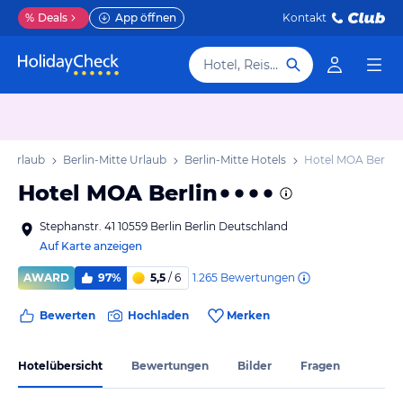
%
Deals
App öffnen
Kontakt
Hotel, Reiseziel
in Urlaub
Berlin-Mitte Urlaub
Berlin-Mitte Hotels
Hotel MOA Berlin
Hotel MOA Berlin
Stephanstr. 41 10559 Berlin Berlin Deutschland
Auf Karte anzeigen
1.265
Bewertungen
AWARD
97%
5,5
/ 6
Bewerten
Hochladen
Merken
Hotelübersicht
Bewertungen
Bilder
Fragen