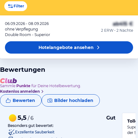
Filter
ab
415 €
06.09.2026 - 08.09.2026
ohne Verpflegung
2 ERW • 2 Nächte
Double Room - Superior
Hotelangebote
ansehen
Bewertungen
Sammle
Punkte
für Deine Hotelbewertung.
Kostenlos anmelden
Bewerten
Bilder hochladen
5,5
Gut
/ 6
Toll
Besonders gut bewertet:
Super
Exzellente Sauberkeit
der S