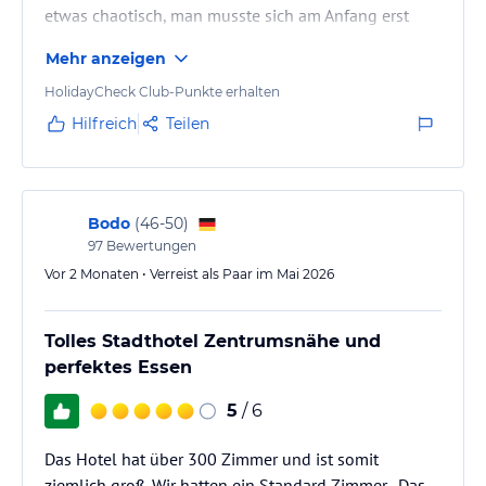
etwas chaotisch, man musste sich am Anfang erst
zurechtfinden.
Mehr anzeigen
HolidayCheck Club-Punkte erhalten
Hilfreich
Teilen
Bodo
(
46-50
)
97
Bewertungen
Vor 2 Monaten • Verreist als Paar im Mai 2026
Tolles Stadthotel Zentrumsnähe und
perfektes Essen
5
/ 6
Das Hotel hat über 300 Zimmer und ist somit
ziemlich groß. Wir hatten ein Standard Zimmer . Das