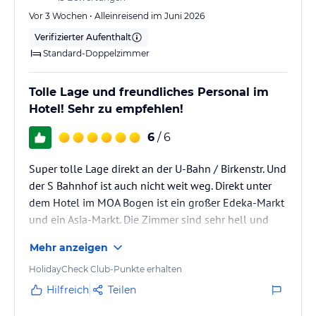
regionaler Küche am Abend. Zudem gibt es gemütliche Bar mit
Vor 3 Wochen • Alleinreisend im Juni 2026
leckeren Drinks, die bis nachts geöffnet ist.
Verifizierter Aufenthalt
Sport und Unterhaltung
Standard-Doppelzimmer
Ein Fitnessraum steht den Gästen kostenfrei zur Verfügung.
Tolle Lage und freundliches Personal im
Hinweis:
Allgemeine und unverbindliche
Hotel! Sehr zu empfehlen!
Hoteliers-/Veranstalter-/Kataloginformationen. Alle Angaben
ohne Gewähr und ohne Prüfung durch HolidayCheck. Bitte
6
/ 6
lies vor der Buchung die verbindlichen
Angebotsdetails
des
jeweiligen Veranstalters.
Super tolle Lage direkt an der U-Bahn / Birkenstr. Und
der S Bahnhof ist auch nicht weit weg. Direkt unter
dem Hotel im MOA Bogen ist ein großer Edeka-Markt
und ein Asia-Markt. Die Zimmer sind sehr hell und
modern gestaltet - und dennoch gemütlich. Der
Mehr anzeigen
Lobbybereich ist super schön gestaltet und die
Mitarbeiter waren alle super nett und
HolidayCheck Club-Punkte erhalten
zuvorkommend.
Hilfreich
Teilen