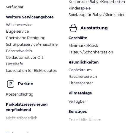
Kostenlose Baby-/Kinderbetten
Verfügbar
Kinderspiele
Spielzeug für Babys/Kleinkinder
Weitere Serviceangebote
Wäscheservice
Ausstattung
Bügelservice
Chemische Reinigung
Geschäfte
Schuhputzservice/-maschine
Minimarkt/Kiosk
Fahrradverleih
Friseur-/Schönheitssalon
Geldautomat vor Ort
Räumlichkeiten
Hotelsafe
Gepäckraum
Ladestation für Elektroautos
Raucherbereich
Fitnesscenter
Parken
Klimaanlage
Kostenpflichtig
Verfügbar
Parkplatzreservierung
verpflichtend
Sonstiges
Nicht erforderlich
Erste-Hilfe-Kasten