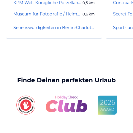
KPM Welt Königliche Porzellan Manufaktur
0,5
km
Museum für Fotografie / Helmut Newton Stiftung
Secret To
0,6
km
Sehenswürdigkeiten in Berlin-Charlottenburg-Wilmersdorf
Finde Deinen perfekten Urlaub