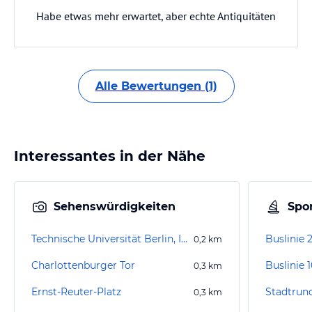
Habe etwas mehr erwartet, aber echte Antiquitäten
Alle Bewertungen (1)
Interessantes in der Nähe
Sehenswürdigkeiten
Spor
Technische Universität Berlin, Institut für Chemie
Buslinie 
0,2
km
Charlottenburger Tor
Buslinie 
0,3
km
Ernst-Reuter-Platz
Stadtrund
0,3
km